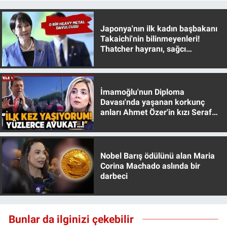
Japonya'nın ilk kadın başbakanı
Takaichi'nin bilinmeyenleri!
Thatcher hayranı, sağcı
muhafazakar
İmamoğlu'nun Diploma
Davası'nda yaşanan korkunç
anları Ahmet Özer'in kızı Seraf
Özer anlattı!
Nobel Barış ödülünü alan Maria
Corina Machado aslında bir
darbeci
Bunlar da ilginizi çekebilir