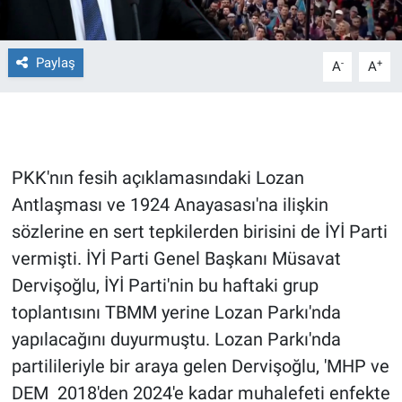
Gündem Özel
Paylaş
-
+
A
A
Günün görüntüsü
Haber
PKK'nın fesih açıklamasındaki Lozan
İlan
Antlaşması ve 1924 Anayasası'na ilişkin
Kimdir
sözlerine en sert tepkilerden birisini de İYİ Parti
vermişti. İYİ Parti Genel Başkanı Müsavat
Koronavirüs
Dervişoğlu, İYİ Parti'nin bu haftaki grup
toplantısını TBMM yerine Lozan Parkı'nda
Kültür Sanat
yapılacağını duyurmuştu. Lozan Parkı'nda
Ne demişti
partilileriyle bir araya gelen Dervişoğlu, 'MHP ve
DEM 2018'den 2024'e kadar muhalefeti enfekte