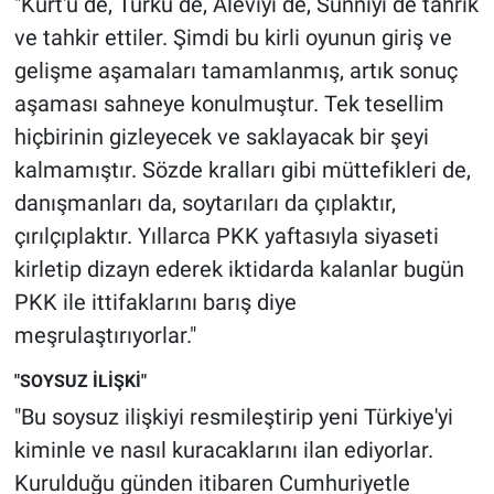
"Kürt'ü de, Türkü de, Aleviyi de, Sünniyi de tahrik
ve tahkir ettiler. Şimdi bu kirli oyunun giriş ve
gelişme aşamaları tamamlanmış, artık sonuç
aşaması sahneye konulmuştur. Tek tesellim
hiçbirinin gizleyecek ve saklayacak bir şeyi
kalmamıştır. Sözde kralları gibi müttefikleri de,
danışmanları da, soytarıları da çıplaktır,
çırılçıplaktır. Yıllarca PKK yaftasıyla siyaseti
kirletip dizayn ederek iktidarda kalanlar bugün
PKK ile ittifaklarını barış diye
meşrulaştırıyorlar."
"SOYSUZ İLİŞKİ"
"Bu soysuz ilişkiyi resmileştirip yeni Türkiye'yi
kiminle ve nasıl kuracaklarını ilan ediyorlar.
Kurulduğu günden itibaren Cumhuriyetle