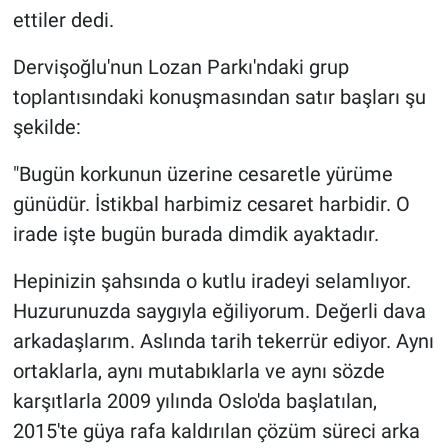
Nedir
ettiler dedi.
Popüler
Dervişoğlu'nun Lozan Parkı'ndaki grup
toplantısındaki konuşmasından satır başları şu
Programlar
şekilde:
Sağlık
"Bugün korkunun üzerine cesaretle yürüme
günüdür. İstikbal harbimiz cesaret harbidir. O
Spor
irade işte bugün burada dimdik ayaktadır.
Teknoloji
Hepinizin şahsında o kutlu iradeyi selamlıyor.
Huzurunuzda saygıyla eğiliyorum. Değerli dava
Türkiye'nin Geleceği
arkadaşlarım. Aslında tarih tekerrür ediyor. Aynı
Türkiye'nin Gündemi
ortaklarla, aynı mutabıklarla ve aynı sözde
karşıtlarla 2009 yılında Oslo'da başlatılan,
Yerel Gündem
2015'te güya rafa kaldırılan çözüm süreci arka