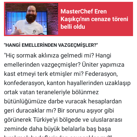
MasterChef Eren
Kaşıkçı'nın cenaze töreni
belli oldu
"HANGİ EMELLERİNDEN VAZGEÇMİŞLER?"
"Hiç sormak aklınıza gelmedi mi? Hangi
emellerinden vazgeçmişler? Üniter yapımıza
kast etmeyi terk etmişler mi? Federasyon,
konfederasyon, kanton hayallerinden uzaklaşıp
ortak vatan teraneleriyle bölünmez
bütünlüğümüze darbe vuracak hesaplardan
geri duracaklar mı? Bir sorunu aşıyor gibi
görünerek Türkiye'yi bölgede ve uluslararası
zeminde daha büyük belalarla baş başa