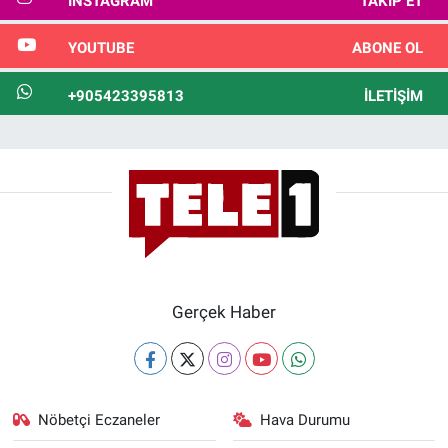
INSTAGRAM
TAKIP ET
YOUTUBE
ABONE OL
+905423395813
İLETIŞIM
Gerçek Haber
Nöbetçi Eczaneler
Hava Durumu