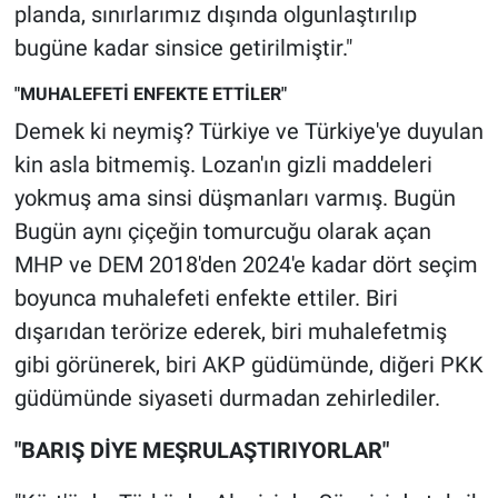
planda, sınırlarımız dışında olgunlaştırılıp
Yerel Yaşam
bugüne kadar sinsice getirilmiştir."
Canlı Yayın
"MUHALEFETİ ENFEKTE ETTİLER"
Demek ki neymiş? Türkiye ve Türkiye'ye duyulan
kin asla bitmemiş. Lozan'ın gizli maddeleri
yokmuş ama sinsi düşmanları varmış. Bugün
Bugün aynı çiçeğin tomurcuğu olarak açan
MHP ve DEM 2018'den 2024'e kadar dört seçim
boyunca muhalefeti enfekte ettiler. Biri
dışarıdan terörize ederek, biri muhalefetmiş
gibi görünerek, biri AKP güdümünde, diğeri PKK
güdümünde siyaseti durmadan zehirlediler.
"BARIŞ DİYE MEŞRULAŞTIRIYORLAR"