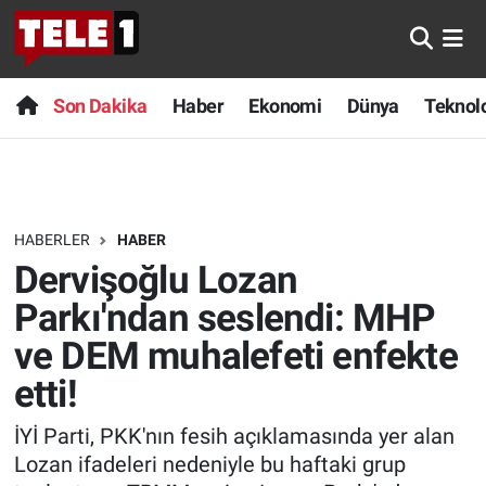
Anında Manşet
Son Dakika
Nöbetçi Eczaneler
Son Dakika
Haber
Ekonomi
Dünya
Teknolo
Başka Sohbetler
Haber
Hava Durumu
Belgesel
Ekonomi
Namaz Vakitleri
HABERLER
HABER
Bilim turu
Dünya
Trafik Durumu
Dervişoğlu Lozan
Bilim ve Teknoloji Evreni
Teknoloji
Süper Lig Puan Durumu ve Fikstür
Parkı'ndan seslendi: MHP
ve DEM muhalefeti enfekte
Doğa Konuşuyor
Sağlık
Tüm Manşetler
etti!
Dünya
Spor
Son Dakika Haberleri
İYİ Parti, PKK'nın fesih açıklamasında yer alan
Lozan ifadeleri nedeniyle bu haftaki grup
Ege Saati
Yayın Akışı
Haber Arşivi