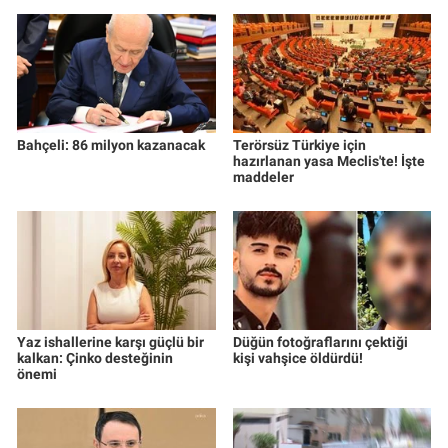
Bahçeli: 86 milyon kazanacak
Terörsüz Türkiye için
hazırlanan yasa Meclis'te! İşte
maddeler
Yaz ishallerine karşı güçlü bir
Düğün fotoğraflarını çektiği
kalkan: Çinko desteğinin
kişi vahşice öldürdü!
önemi