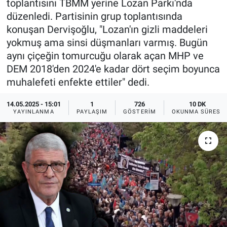
toplantısını TBMM yerine Lozan Parkı'nda
düzenledi. Partisinin grup toplantısında
Ege'den Esintiler
İletişim
konuşan Dervişoğlu, "Lozan'ın gizli maddeleri
yokmuş ama sinsi düşmanları varmış. Bugün
Eğitim
aynı çiçeğin tomurcuğu olarak açan MHP ve
DEM 2018'den 2024'e kadar dört seçim boyunca
Eğlence
muhalefeti enfekte ettiler" dedi.
Ekonomi
14.05.2025 - 15:01
1
726
10 DK
YAYINLANMA
PAYLAŞIM
GÖSTERIM
OKUNMA SÜRESI
Forum
Gerçeğin İzinde
Gün Başlıyor
Gün Bitiyor
Gün Ortası