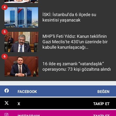
4
İSKİ: İstanbul'da 6 ilçede su
kesintisi yaşanacak
5
MHP’li Feti Yıldız: Kanun teklifinin
Gazi Meclis'te 430’un üzerinde bir
kabulle kanunlaşacağı
görülmektedir
6
16 ilde eş zamanlı “vatandaşlık”
operasyonu: 73 kişi gözaltına alındı
FACEBOOK
BEĞEN
X
TAKIP ET