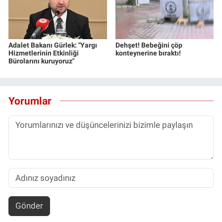
Adalet Bakanı Gürlek: "Yargı
Dehşet! Bebeğini çöp
Hizmetlerinin Etkinliği
konteynerine bıraktı!
Bürolarını kuruyoruz"
Yorumlar
Gönder