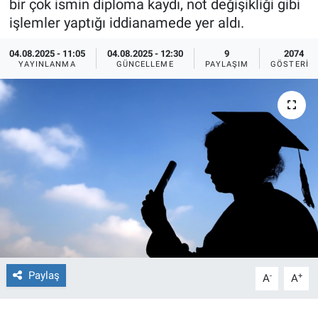
bir çok ismin diploma kaydı, not değişikliği gibi
işlemler yaptığı iddianamede yer aldı.
Ege'den Esintiler
İletişim
04.08.2025 - 11:05
04.08.2025 - 12:30
9
2074
Eğitim
YAYINLANMA
GÜNCELLEME
PAYLAŞIM
GÖSTERIM
Eğlence
Ekonomi
Forum
Gerçeğin İzinde
Gün Başlıyor
Paylaş
-
+
Gün Bitiyor
A
A
Gün Ortası