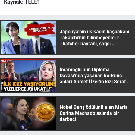
Kaynak:
TELE1
Japonya'nın ilk kadın başbakanı
Takaichi'nin bilinmeyenleri!
Thatcher hayranı, sağcı
muhafazakar
İmamoğlu'nun Diploma
Davası'nda yaşanan korkunç
anları Ahmet Özer'in kızı Seraf
Özer anlattı!
Nobel Barış ödülünü alan Maria
Corina Machado aslında bir
darbeci