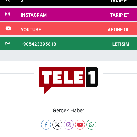
X
TAKIP ET
INSTAGRAM
TAKIP ET
YOUTUBE
ABONE OL
+905423395813
İLETIŞIM
Gerçek Haber