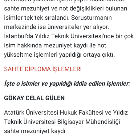
Nedir
sahte mezuniyet ve not değişiklikleri bulunan
isimler tek tek sıralandı. Soruşturmanın
Popüler
merkezinde ise üniversiteler yer alıyor.
Programlar
İstanbul'da Yıldız Teknik Üniversitesi'nde bir çok
isim hakkında mezuniyet kaydı ile not
Sağlık
yükseltme işlemleri yapıldığı ortaya çıktı.
Spor
SAHTE DİPLOMA İŞLEMLERİ
Teknoloji
İşte o isimler ve yapıldığı iddia edilen işlemler:
Türkiye'nin Geleceği
GÖKAY CELAL GÜLEN
Atatürk Üniversitesi Hukuk Fakültesi ve Yıldız
Türkiye'nin Gündemi
Teknik Üniversitesi Bilgisayar Mühendisliği
Yerel Gündem
sahte mezuniyet kaydı