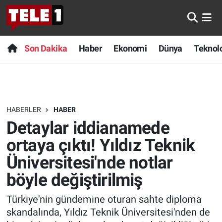
Anında Manşet
Son Dakika
Nöbetçi Eczaneler
Son Dakika
Haber
Ekonomi
Dünya
Teknolo
Başka Sohbetler
Haber
Hava Durumu
Belgesel
Ekonomi
Namaz Vakitleri
HABERLER
HABER
Bilim turu
Dünya
Trafik Durumu
Detaylar iddianamede
Bilim ve Teknoloji Evreni
Teknoloji
Süper Lig Puan Durumu ve Fikstür
ortaya çıktı! Yıldız Teknik
Üniversitesi'nde notlar
Doğa Konuşuyor
Sağlık
Tüm Manşetler
böyle değiştirilmiş
Dünya
Spor
Son Dakika Haberleri
Türkiye'nin gündemine oturan sahte diploma
skandalında, Yıldız Teknik Üniversitesi'nden de
Ege Saati
Yayın Akışı
Haber Arşivi