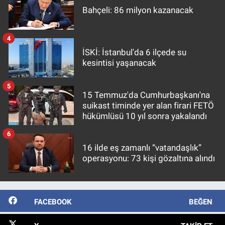
Bahçeli: 86 milyon kazanacak
4
İSKİ: İstanbul'da 6 ilçede su
kesintisi yaşanacak
5
15 Temmuz'da Cumhurbaşkanı'na
suikast timinde yer alan firari FETÖ
hükümlüsü 10 yıl sonra yakalandı
6
16 ilde eş zamanlı “vatandaşlık”
operasyonu: 73 kişi gözaltına alındı
FACEBOOK
BEĞEN