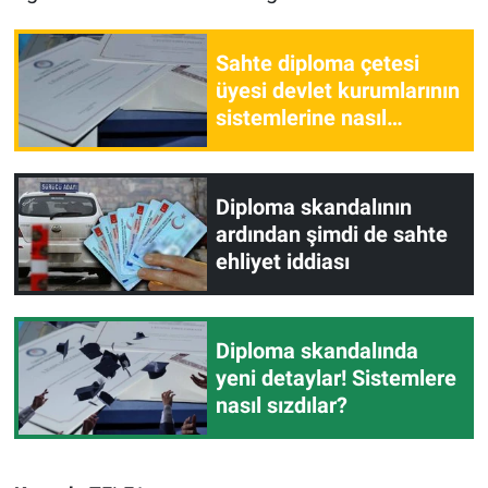
Sahte diploma çetesi
üyesi devlet kurumlarının
sistemlerine nasıl
girdiklerini anlattı
Diploma skandalının
ardından şimdi de sahte
ehliyet iddiası
Diploma skandalında
yeni detaylar! Sistemlere
nasıl sızdılar?