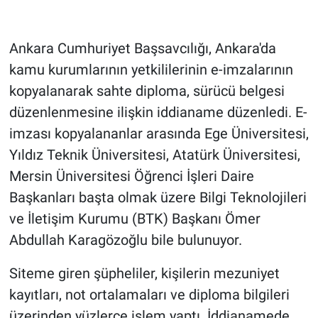
Gündem Özel
Ankara Cumhuriyet Başsavcılığı, Ankara'da
kamu kurumlarının yetkililerinin e-imzalarının
Günün görüntüsü
kopyalanarak sahte diploma, sürücü belgesi
Haber
düzenlenmesine ilişkin iddianame düzenledi. E-
imzası kopyalananlar arasında Ege Üniversitesi,
İlan
Yıldız Teknik Üniversitesi, Atatürk Üniversitesi,
Mersin Üniversitesi Öğrenci İşleri Daire
Kimdir
Başkanları başta olmak üzere Bilgi Teknolojileri
Koronavirüs
ve İletişim Kurumu (BTK) Başkanı Ömer
Abdullah Karagözoğlu bile bulunuyor.
Kültür Sanat
Siteme giren şüpheliler, kişilerin mezuniyet
Ne demişti
kayıtları, not ortalamaları ve diploma bilgileri
üzerinden yüzlerce işlem yaptı. İddianamede