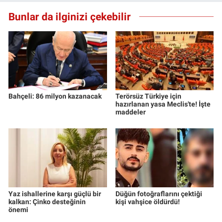
Bunlar da ilginizi çekebilir
Bahçeli: 86 milyon kazanacak
Terörsüz Türkiye için
hazırlanan yasa Meclis'te! İşte
maddeler
Yaz ishallerine karşı güçlü bir
Düğün fotoğraflarını çektiği
kalkan: Çinko desteğinin
kişi vahşice öldürdü!
önemi