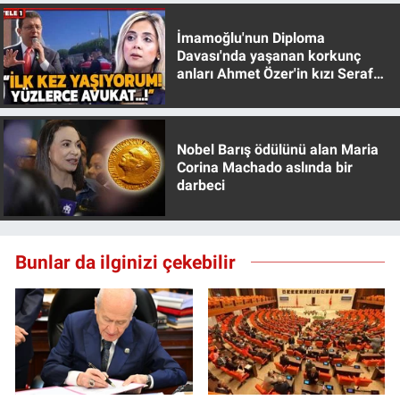
Yerel Yaşam
İmamoğlu'nun Diploma
Davası'nda yaşanan korkunç
Canlı Yayın
anları Ahmet Özer'in kızı Seraf
Özer anlattı!
Nobel Barış ödülünü alan Maria
Corina Machado aslında bir
darbeci
Bunlar da ilginizi çekebilir