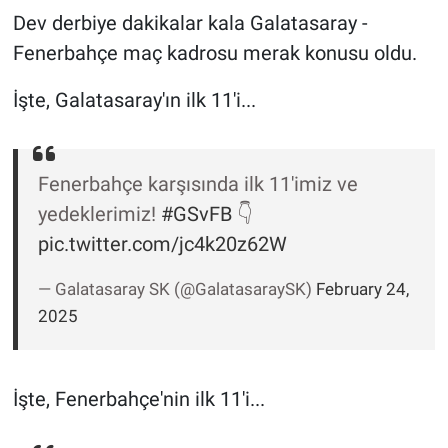
Dev derbiye dakikalar kala Galatasaray -
Gündem Özel
Fenerbahçe maç kadrosu merak konusu oldu.
Günün görüntüsü
İşte, Galatasaray'ın ilk 11'i...
Haber
Fenerbahçe karşısında ilk 11'imiz ve
İlan
yedeklerimiz!
#GSvFB
👇
pic.twitter.com/jc4k20z62W
Kimdir
— Galatasaray SK (@GalatasaraySK)
February 24,
Koronavirüs
2025
Kültür Sanat
İşte, Fenerbahçe'nin ilk 11'i...
Ne demişti