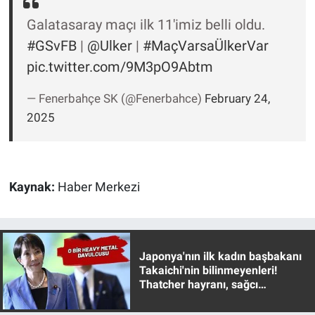
Nedir
Galatasaray maçı ilk 11'imiz belli oldu.
Popüler
#GSvFB
|
@Ulker
|
#MaçVarsaÜlkerVar
pic.twitter.com/9M3pO9Abtm
Programlar
— Fenerbahçe SK (@Fenerbahce)
February 24,
Sağlık
2025
Spor
Teknoloji
Kaynak:
Haber Merkezi
Türkiye'nin Geleceği
Türkiye'nin Gündemi
Japonya'nın ilk kadın başbakanı
Takaichi'nin bilinmeyenleri!
Thatcher hayranı, sağcı
Yerel Gündem
muhafazakar