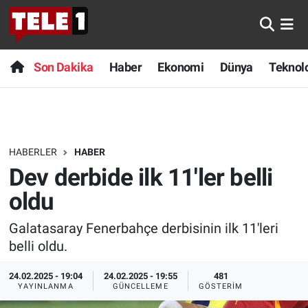
Anında Manşet
Son Dakika
Nöbetçi Eczaneler
Son Dakika
Haber
Ekonomi
Dünya
Teknolo
Başka Sohbetler
Haber
Hava Durumu
Belgesel
Ekonomi
Namaz Vakitleri
HABERLER
HABER
Bilim turu
Dünya
Trafik Durumu
Dev derbide ilk 11'ler belli
Bilim ve Teknoloji Evreni
Teknoloji
Süper Lig Puan Durumu ve Fikstür
oldu
Galatasaray Fenerbahçe derbisinin ilk 11'leri
Doğa Konuşuyor
Sağlık
Tüm Manşetler
belli oldu.
Dünya
Spor
Son Dakika Haberleri
24.02.2025 - 19:04
24.02.2025 - 19:55
481
YAYINLANMA
GÜNCELLEME
GÖSTERIM
Ege Saati
Yayın Akışı
Haber Arşivi