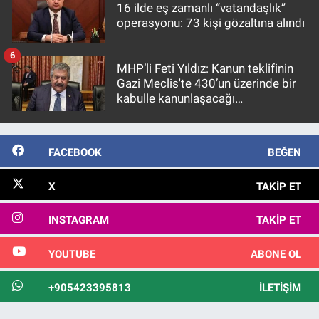
16 ilde eş zamanlı “vatandaşlık”
operasyonu: 73 kişi gözaltına alındı
6
MHP’li Feti Yıldız: Kanun teklifinin
Gazi Meclis'te 430’un üzerinde bir
kabulle kanunlaşacağı
görülmektedir
FACEBOOK
BEĞEN
X
TAKIP ET
INSTAGRAM
TAKIP ET
YOUTUBE
ABONE OL
+905423395813
İLETIŞIM