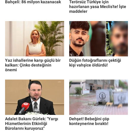
Bahçeli: 86 milyon kazanacak
Terörsüz Türkiye için
hazırlanan yasa Meclis'te! İşte
maddeler
Yaz ishallerine karşı güçlü bir
Düğün fotoğraflarını çektiği
kalkan: Çinko desteğinin
kişi vahşice öldürdü!
önemi
Adalet Bakanı Gürlek: "Yargı
Dehşet! Bebeğini çöp
Hizmetlerinin Etkinliği
konteynerine bıraktı!
Bürolarını kuruyoruz"