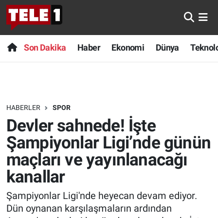
Anında Manşet
Son Dakika
Nöbetçi Eczaneler
Son Dakika
Haber
Ekonomi
Dünya
Teknolo
Başka Sohbetler
Haber
Hava Durumu
Belgesel
Ekonomi
Namaz Vakitleri
HABERLER
SPOR
Bilim turu
Dünya
Trafik Durumu
Devler sahnede! İşte
Bilim ve Teknoloji Evreni
Teknoloji
Süper Lig Puan Durumu ve Fikstür
Şampiyonlar Ligi’nde günün
maçları ve yayınlanacağı
Doğa Konuşuyor
Sağlık
Tüm Manşetler
kanallar
Dünya
Spor
Son Dakika Haberleri
Şampiyonlar Ligi'nde heyecan devam ediyor.
Dün oynanan karşılaşmaların ardından
Ege Saati
Yayın Akışı
Haber Arşivi