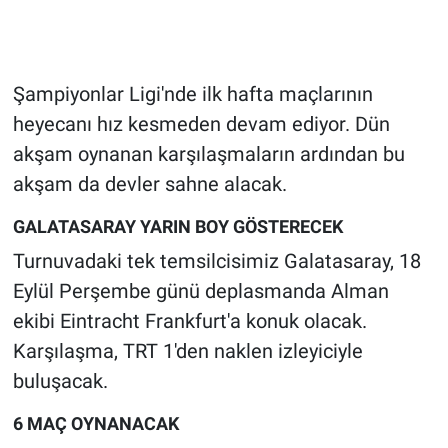
Gündem Özel
Şampiyonlar Ligi'nde ilk hafta maçlarının
Günün görüntüsü
heyecanı hız kesmeden devam ediyor. Dün
Haber
akşam oynanan karşılaşmaların ardından bu
akşam da devler sahne alacak.
İlan
GALATASARAY YARIN BOY GÖSTERECEK
Kimdir
Turnuvadaki tek temsilcisimiz Galatasaray, 18
Eylül Perşembe günü deplasmanda Alman
Koronavirüs
ekibi Eintracht Frankfurt'a konuk olacak.
Karşılaşma, TRT 1'den naklen izleyiciyle
Kültür Sanat
buluşacak.
Ne demişti
6 MAÇ OYNANACAK