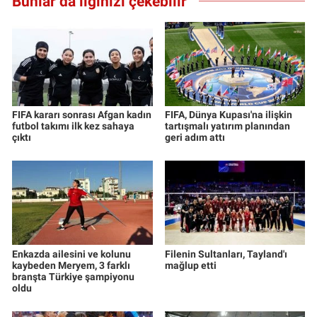
Bunlar da ilginizi çekebilir
FIFA kararı sonrası Afgan kadın
FIFA, Dünya Kupası'na ilişkin
futbol takımı ilk kez sahaya
tartışmalı yatırım planından
çıktı
geri adım attı
Enkazda ailesini ve kolunu
Filenin Sultanları, Tayland'ı
kaybeden Meryem, 3 farklı
mağlup etti
branşta Türkiye şampiyonu
oldu