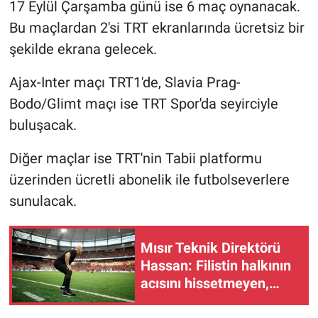
Nedir
17 Eylül Çarşamba günü ise 6 maç oynanacak.
Bu maçlardan 2'si TRT ekranlarında ücretsiz bir
Popüler
şekilde ekrana gelecek.
Programlar
Ajax-Inter maçı TRT1'de, Slavia Prag-
Bodo/Glimt maçı ise TRT Spor'da seyirciyle
Sağlık
buluşacak.
Spor
Diğer maçlar ise TRT'nin Tabii platformu
üzerinden ücretli abonelik ile futbolseverlere
Teknoloji
sunulacak.
Türkiye'nin Geleceği
Mısır Teknik Direktörü
Türkiye'nin Gündemi
Hassan: Filistin halkının
acısını hissetmeyen,
Yerel Gündem
insan olmayı hak etmiyor