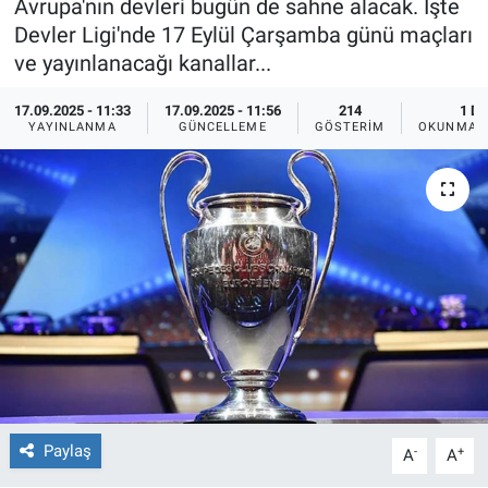
Avrupa'nın devleri bugün de sahne alacak. İşte
Devler Ligi'nde 17 Eylül Çarşamba günü maçları
Ege'den Esintiler
İletişim
ve yayınlanacağı kanallar...
Eğitim
17.09.2025 - 11:33
17.09.2025 - 11:56
214
1 DK
YAYINLANMA
GÜNCELLEME
GÖSTERIM
OKUNMA S
Eğlence
Ekonomi
Forum
Gerçeğin İzinde
Gün Başlıyor
Gün Bitiyor
Paylaş
-
+
A
A
Gün Ortası