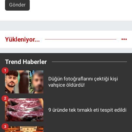
Gönder
Yükleniyor...
Trend Haberler
1
Düğün fotoğraflarını çektiği kişi
vahşice öldürdü!
2
9 üründe tek tırnaklı eti tespit edildi
3