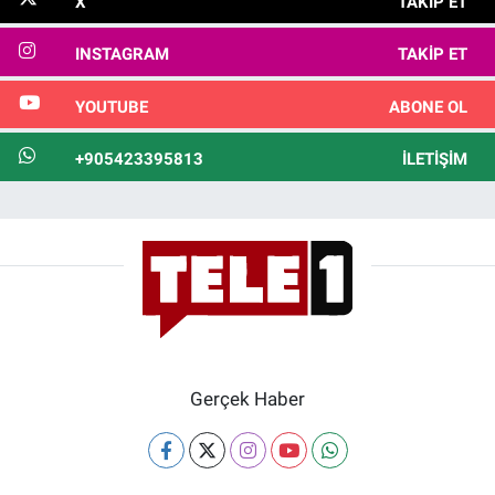
X
TAKIP ET
INSTAGRAM
TAKIP ET
YOUTUBE
ABONE OL
+905423395813
İLETIŞIM
Gerçek Haber