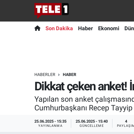
Anında Manşet
Son Dakika
Nöbetçi Eczaneler
Son Dakika
Haber
Ekonomi
Dün
Başka Sohbetler
Haber
Hava Durumu
Belgesel
Ekonomi
Namaz Vakitleri
Bilim turu
Dünya
Trafik Durumu
HABERLER
HABER
Dikkat çeken anket! 
Bilim ve Teknoloji Evreni
Teknoloji
Süper Lig Puan Durumu ve Fikstür
Yapılan son anket çalışmasın
Doğa Konuşuyor
Sağlık
Tüm Manşetler
Cumhurbaşkanı Recep Tayyip E
Dünya
Spor
Son Dakika Haberleri
25.06.2025 - 15:35
25.06.2025 - 15:40
4
YAYINLANMA
GÜNCELLEME
PAYLAŞI
Ege Saati
Yayın Akışı
Haber Arşivi