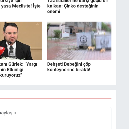
ürkiye için
Yaz ishallerine karşı güçlü bir
 yasa Meclis'te! İşte
kalkan: Çinko desteğinin
önemi
anı Gürlek: "Yargı
Dehşet! Bebeğini çöp
in Etkinliği
konteynerine bıraktı!
 kuruyoruz"