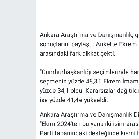
Gündem Özel
Günün görüntüsü
Ankara Araştırma ve Danışmanlık, ge
sonuçlarını paylaştı. Ankette Ekre
Haber
arasındaki fark dikkat çekti.
İlan
"Cumhurbaşkanlığı seçimlerinde hangi
Kimdir
seçmenin yüzde 48,3'ü Ekrem İmamoğ
yüzde 34,1 oldu. Kararsızlar dağıtıl
Koronavirüs
ise yüzde 41,4'e yükseldi.
Kültür Sanat
Ankara Araştırma ve Danışmanlık Dir
"Ekim-2024'ten bu yana iki isim ara
Ne demişti
Parti tabanındaki desteğinde kısmi b