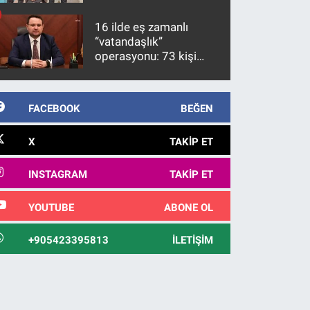
firari FETÖ hükümlüsü
10 yıl sonra yakalandı
16 ilde eş zamanlı
“vatandaşlık”
operasyonu: 73 kişi
gözaltına alındı
FACEBOOK
BEĞEN
X
TAKIP ET
INSTAGRAM
TAKIP ET
YOUTUBE
ABONE OL
+905423395813
İLETIŞIM