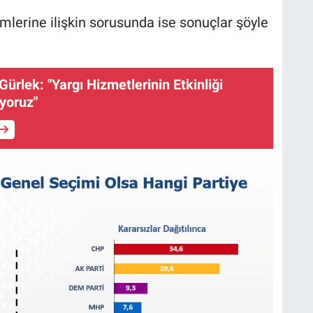
imlerine ilişkin sorusunda ise sonuçlar şöyle
ürlek: "Yargı Hizmetlerinin Etkinliği
uyoruz"