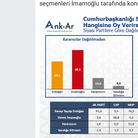
Nedir
seçmenleri İmamoğlu tarafında kons
Popüler
Programlar
Sağlık
Spor
Teknoloji
Türkiye'nin Geleceği
Türkiye'nin Gündemi
Yerel Gündem