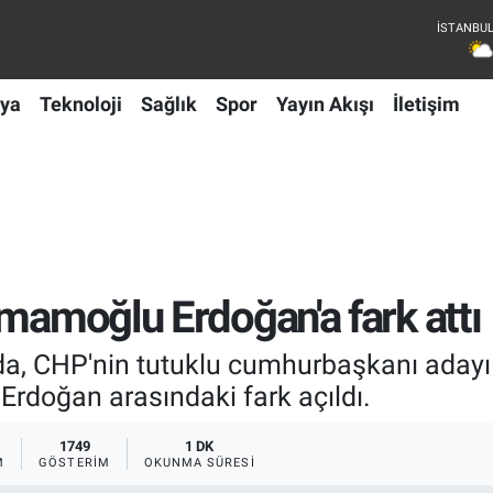
ya
Teknoloji
Sağlık
Spor
Yayın Akışı
İletişim
İmamoğlu Erdoğan'a fark attı
da, CHP'nin tutuklu cumhurbaşkanı adayı
rdoğan arasındaki fark açıldı.
1749
1 DK
M
GÖSTERIM
OKUNMA SÜRESI