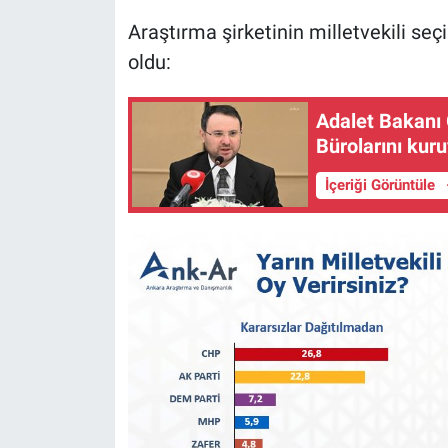
Yerel Yaşam
Araştırma şirketinin milletvekili seç
oldu:
Canlı Yayın
Adalet Bakanı G
Bürolarını kur
İçeriği Görüntüle