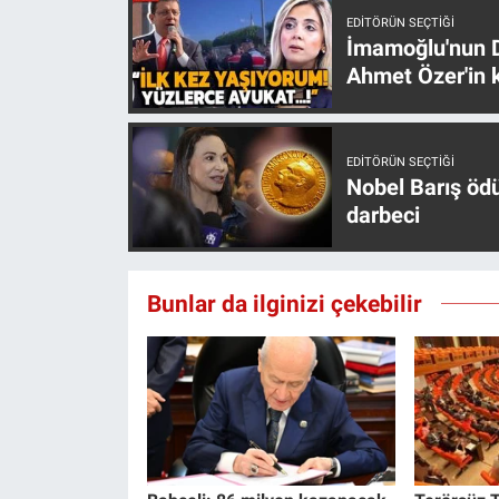
EDITÖRÜN SEÇTIĞI
İmamoğlu'nun D
Ahmet Özer'in k
EDITÖRÜN SEÇTIĞI
Nobel Barış öd
darbeci
Bunlar da ilginizi çekebilir