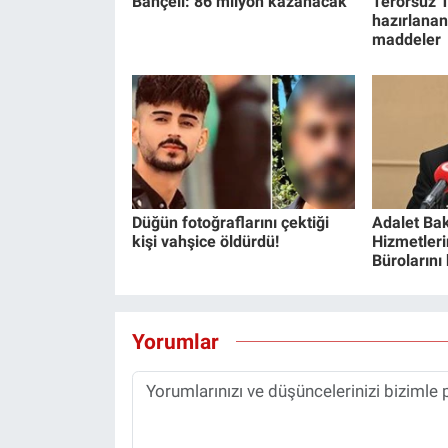
Bahçeli: 86 milyon kazanacak
Terörsüz T
hazırlanan
maddeler
Düğün fotoğraflarını çektiği
Adalet Bak
kişi vahşice öldürdü!
Hizmetlerin
Bürolarını
Yorumlar