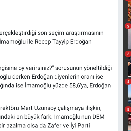
2
rçekleştirdiği son seçim araştırmasının
m İmamoğlu ile Recep Tayyip Erdoğan
3
sine oy verirsiniz?" sorusunun yöneltildiği
lu derken Erdoğan diyenlerin oranı ise
4
dığında ise İmamoğlu yüzde 58,6'ya, Erdoğan
ektörü Mert Uzunsoy çalışmaya ilişkin,
5
sındaki en büyük fark. İmamoğlu'nun DEM
ir azalma olsa da Zafer ve İyi Parti