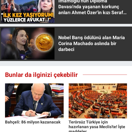
İmamoğlu'nun Diploma
Davası'nda yaşanan korkunç
anları Ahmet Özer'in kızı Seraf
Özer anlattı!
Nobel Barış ödülünü alan Maria
Corina Machado aslında bir
darbeci
Bunlar da ilginizi çekebilir
Bahçeli: 86 milyon kazanacak
Terörsüz Türkiye için
hazırlanan yasa Meclis'te! İşte
maddeler