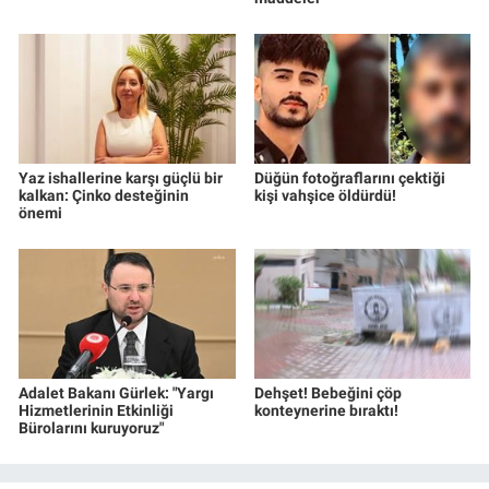
Yaz ishallerine karşı güçlü bir
Düğün fotoğraflarını çektiği
kalkan: Çinko desteğinin
kişi vahşice öldürdü!
önemi
Adalet Bakanı Gürlek: "Yargı
Dehşet! Bebeğini çöp
Hizmetlerinin Etkinliği
konteynerine bıraktı!
Bürolarını kuruyoruz"