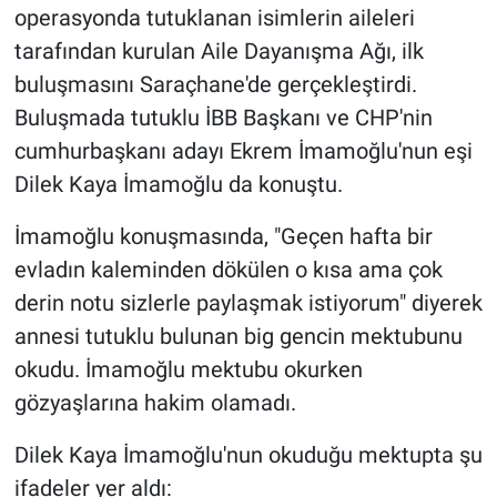
Nedir
operasyonda tutuklanan isimlerin aileleri
tarafından kurulan Aile Dayanışma Ağı, ilk
Popüler
buluşmasını Saraçhane'de gerçekleştirdi.
Buluşmada tutuklu İBB Başkanı ve CHP'nin
Programlar
cumhurbaşkanı adayı Ekrem İmamoğlu'nun eşi
Sağlık
Dilek Kaya İmamoğlu da konuştu.
Spor
İmamoğlu konuşmasında, "Geçen hafta bir
evladın kaleminden dökülen o kısa ama çok
Teknoloji
derin notu sizlerle paylaşmak istiyorum" diyerek
annesi tutuklu bulunan big gencin mektubunu
Türkiye'nin Geleceği
okudu. İmamoğlu mektubu okurken
gözyaşlarına hakim olamadı.
Türkiye'nin Gündemi
Dilek Kaya İmamoğlu'nun okuduğu mektupta şu
Yerel Gündem
ifadeler yer aldı: