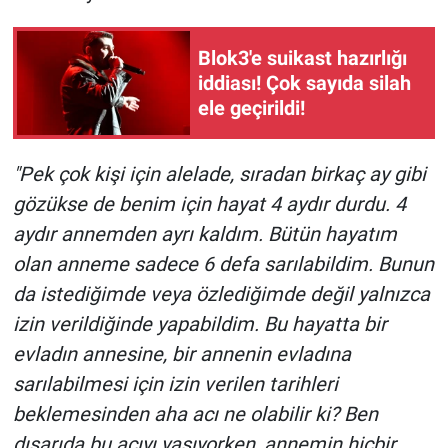
Yerel Yaşam
Blok3'e suikast hazırlığı
Canlı Yayın
iddiası! Çok sayıda silah
ele geçirildi!
"Pek çok kişi için alelade, sıradan birkaç ay gibi
gözükse de benim için hayat 4 aydır durdu. 4
aydır annemden ayrı kaldım. Bütün hayatım
olan anneme sadece 6 defa sarılabildim. Bunun
da istediğimde veya özlediğimde değil yalnızca
izin verildiğinde yapabildim. Bu hayatta bir
evladın annesine, bir annenin evladına
sarılabilmesi için izin verilen tarihleri
beklemesinden aha acı ne olabilir ki? Ben
dışarıda bu acıyı yaşıyorken, annemin hiçbir