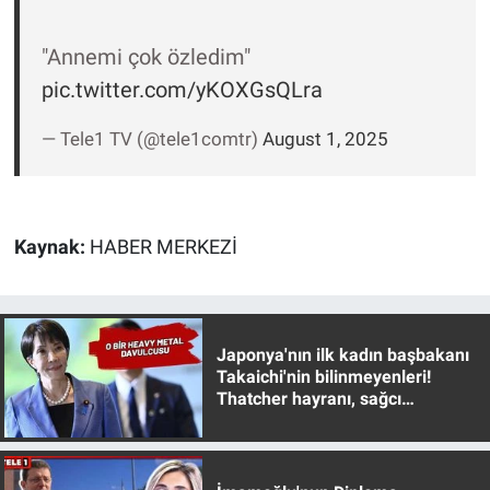
"Annemi çok özledim"
pic.twitter.com/yKOXGsQLra
— Tele1 TV (@tele1comtr)
August 1, 2025
Kaynak:
HABER MERKEZİ
Japonya'nın ilk kadın başbakanı
Takaichi'nin bilinmeyenleri!
Thatcher hayranı, sağcı
muhafazakar