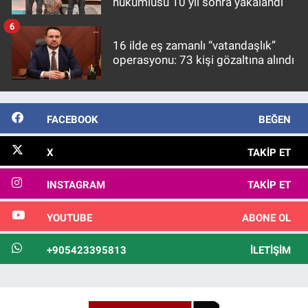
hükümlüsü 10 yıl sonra yakalandı
6
16 ilde eş zamanlı “vatandaşlık”
operasyonu: 73 kişi gözaltına alındı
FACEBOOK
BEĞEN
X
TAKIP ET
INSTAGRAM
TAKIP ET
YOUTUBE
ABONE OL
+905423395813
İLETIŞIM