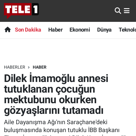
Anında Manşet
Son Dakika
Nöbetçi Eczaneler
Son Dakika
Haber
Ekonomi
Dünya
Teknolo
Başka Sohbetler
Haber
Hava Durumu
Belgesel
Ekonomi
Namaz Vakitleri
HABERLER
HABER
Bilim turu
Dünya
Trafik Durumu
Dilek İmamoğlu annesi
Bilim ve Teknoloji Evreni
Teknoloji
Süper Lig Puan Durumu ve Fikstür
tutuklanan çocuğun
mektubunu okurken
Doğa Konuşuyor
Sağlık
Tüm Manşetler
gözyaşlarını tutamadı
Dünya
Spor
Son Dakika Haberleri
Aile Dayanışma Ağı'nın Saraçhane'deki
buluşmasında konuşan tutuklu İBB Başkanı
Ege Saati
Yayın Akışı
Haber Arşivi