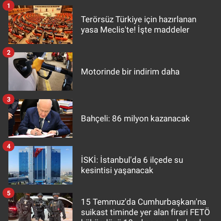
1
Terörsüz Türkiye için hazırlanan
yasa Meclis'te! İşte maddeler
2
Motorinde bir indirim daha
3
Bahçeli: 86 milyon kazanacak
4
İSKİ: İstanbul'da 6 ilçede su
kesintisi yaşanacak
5
15 Temmuz'da Cumhurbaşkanı'na
suikast timinde yer alan firari FETÖ