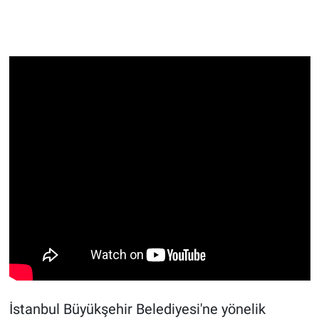
Gündem Özel
Günün görüntüsü
Haber
İlan
Kimdir
Koronavirüs
Kültür Sanat
Ne demişti
İstanbul Büyükşehir Belediyesi'ne yönelik