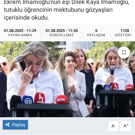
Ekrem İmamoğlu'nun eşi Dilek Kaya İmamoğlu,
tutuklu öğrencinin mektubunu gözyaşları
Ege'den Esintiler
İletişim
içerisinde okudu.
Eğitim
01.08.2025 - 11:29
01.08.2025 - 11:55
6
1128
YAYINLANMA
GÜNCELLEME
PAYLAŞIM
GÖSTERIM
Eğlence
Ekonomi
Forum
Gerçeğin İzinde
Gün Başlıyor
Gün Bitiyor
Paylaş
-
+
A
A
Gün Ortası