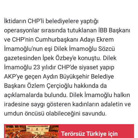
Gündem Özel
İktidarın CHP'li belediyelere yaptığı
operasyonlar sırasında tutuklanan İBB Başkanı
Günün görüntüsü
ve CHP'nin Cumhurbaşkanı Adayı Ekrem
Haber
İmamoğlu'nun eşi Dilek İmamoğlu Sözcü
gazetesinden İpek Özbey'e konuştu. Dilek
İlan
İmamoğlu 23 yılıdır CHP'de siyaset yapıp
AKP'ye geçen Aydın Büyükşehir Belediye
Kimdir
Başkanı Özlem Çerçioğlu hakkında da
Koronavirüs
açıklamalarda bulundu. Dilek İmamoğlu halkın
iradesine saygı gösteren kadınların adaletin ve
Kültür Sanat
umdun öncüsü olabileceğini savundu.
Ne demişti
Terörsüz Türkiye için