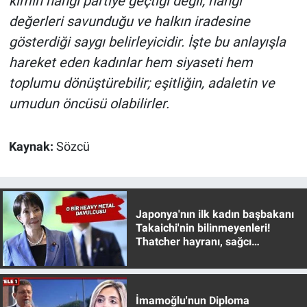
kimin hangi partiye geçtiği değil, hangi
Yerel Yaşam
değerleri savunduğu ve halkın iradesine
gösterdiği saygı belirleyicidir. İşte bu anlayışla
Canlı Yayın
hareket eden kadınlar hem siyaseti hem
toplumu dönüştürebilir; eşitliğin, adaletin ve
umudun öncüsü olabilirler.
Kaynak:
Sözcü
Japonya'nın ilk kadın başbakanı
Takaichi'nin bilinmeyenleri!
Thatcher hayranı, sağcı
muhafazakar
İmamoğlu'nun Diploma