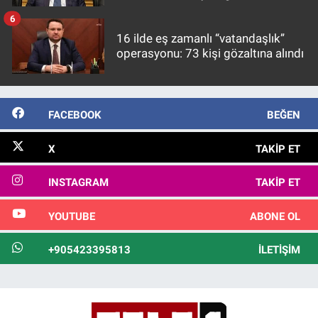
görülmektedir
6
16 ilde eş zamanlı “vatandaşlık”
operasyonu: 73 kişi gözaltına alındı
FACEBOOK
BEĞEN
X
TAKIP ET
INSTAGRAM
TAKIP ET
YOUTUBE
ABONE OL
+905423395813
İLETIŞIM