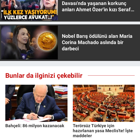
Davası'nda yaşanan korkunç
anları Ahmet Özer'in kızı Seraf
Özer anlattı!
Nobel Barış ödülünü alan Maria
Corina Machado aslında bir
darbeci
Bunlar da ilginizi çekebilir
Bahçeli: 86 milyon kazanacak
Terörsüz Türkiye için
hazırlanan yasa Meclis'te! İşte
maddeler