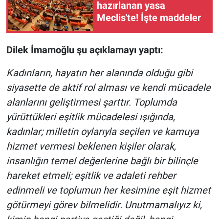
Nedir
hazırlanan yasa
Meclis'te! İşte maddeler
Popüler
Dilek İmamoğlu şu açıklamayı yaptı:
Programlar
Kadınların, hayatın her alanında olduğu gibi
Sağlık
siyasette de aktif rol alması ve kendi mücadele
alanlarını geliştirmesi şarttır. Toplumda
Spor
yürüttükleri eşitlik mücadelesi ışığında,
Teknoloji
kadınlar; milletin oylarıyla seçilen ve kamuya
hizmet vermesi beklenen kişiler olarak,
Türkiye'nin Geleceği
insanlığın temel değerlerine bağlı bir bilinçle
hareket etmeli; eşitlik ve adaleti rehber
Türkiye'nin Gündemi
edinmeli ve toplumun her kesimine eşit hizmet
Yerel Gündem
götürmeyi görev bilmelidir. Unutmamalıyız ki,