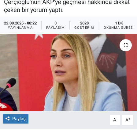
Çerçioğlu'nun AKP'ye geçmesi hakkında dikkat
çeken bir yorum yaptı.
Ege'den Esintiler
İletişim
22.08.2025 - 08:22
3
2628
1 DK
Eğitim
YAYINLANMA
PAYLAŞIM
GÖSTERIM
OKUNMA SÜRESI
Eğlence
Ekonomi
Forum
Gerçeğin İzinde
Gün Başlıyor
Paylaş
-
+
Gün Bitiyor
A
A
Gün Ortası