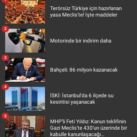
Terörsüz Türkiye için hazırlanan
yasa Meclis'te! İşte maddeler
2
Motorinde bir indirim daha
3
Bahçeli: 86 milyon kazanacak
4
İSKİ: İstanbul'da 6 ilçede su
kesintisi yaşanacak
5
MHP’li Feti Yıldız: Kanun teklifinin
Gazi Meclis'te 430’un üzerinde bir
kabulle kanunlaşacağı