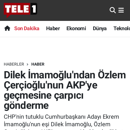
Anında Manşet
Son Dakika
Nöbetçi Eczaneler
Son Dakika
Haber
Ekonomi
Dünya
Teknolo
Başka Sohbetler
Haber
Hava Durumu
Belgesel
Ekonomi
Namaz Vakitleri
HABERLER
HABER
Bilim turu
Dünya
Trafik Durumu
Dilek İmamoğlu'ndan Özlem
Bilim ve Teknoloji Evreni
Teknoloji
Süper Lig Puan Durumu ve Fikstür
Çerçioğlu'nun AKP'ye
geçmesine çarpıcı
Doğa Konuşuyor
Sağlık
Tüm Manşetler
gönderme
Dünya
Spor
Son Dakika Haberleri
CHP'nin tutuklu Cumhurbaşkanı Adayı Ekrem
İmamoğlu'nun eşi Dilek İmamoğlu, Özlem
Ege Saati
Yayın Akışı
Haber Arşivi