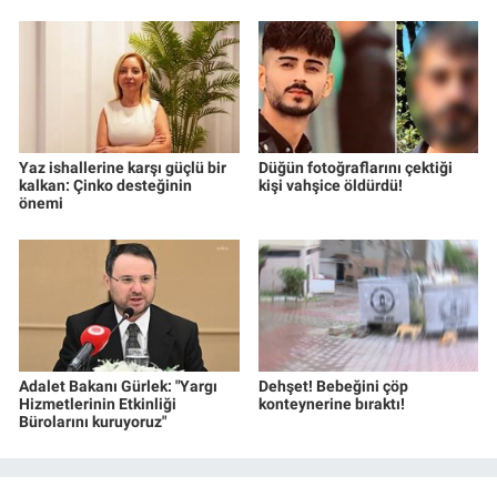
Yaz ishallerine karşı güçlü bir
Düğün fotoğraflarını çektiği
kalkan: Çinko desteğinin
kişi vahşice öldürdü!
önemi
Adalet Bakanı Gürlek: "Yargı
Dehşet! Bebeğini çöp
Hizmetlerinin Etkinliği
konteynerine bıraktı!
Bürolarını kuruyoruz"