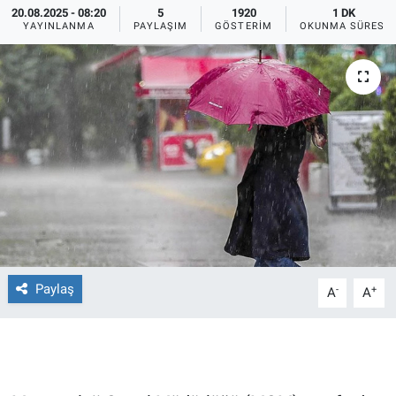
20.08.2025 - 08:20
5
1920
1 DK
YAYINLANMA
PAYLAŞIM
GÖSTERIM
OKUNMA SÜRESI
Ege'den Esintiler
İletişim
Eğitim
Eğlence
Ekonomi
Forum
Gerçeğin İzinde
Paylaş
-
+
A
A
Gün Başlıyor
Gün Bitiyor
Gün Ortası