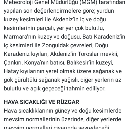
Meteoroloji Genel Müdürlüğü (MGM) tarafından
yapılan son değerlendirmelere göre; yurdun
Gündem Özel
kuzey kesimleri ile Akdeniz’in iç ve doğu
kesimlerinin parçalı, yer yer çok bulutlu,
Günün görüntüsü
Marmara’nın kuzey ve doğusu, Batı Karadeniz'in
Haber
iç kesimleri ile Zonguldak çevreleri, Doğu
Karadeniz kıyıları, Akdeniz’in Toroslar mevkii,
İlan
Çankırı, Konya’nın batısı, Balıkesir’in kuzeyi,
Hatay kıyılarının yerel olmak üzere sağanak ve
Kimdir
gök gürültülü sağanak yağışlı, diğer yerlerin az
Koronavirüs
bulutlu ve açık geçeceği tahmin ediliyor.
HAVA SICAKLIĞI VE RÜZGAR
Kültür Sanat
Hava sıcaklıklarının güney ve doğu kesimlerde
Ne demişti
mevsim normallerinin üzerinde, diğer yerlerde
mevsim normalleri civarında seyredeceği