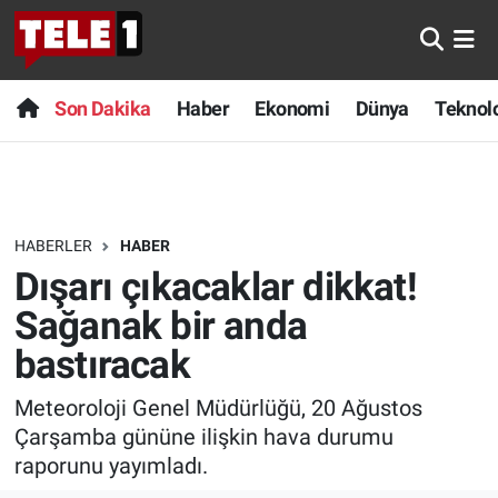
Anında Manşet
Son Dakika
Nöbetçi Eczaneler
Son Dakika
Haber
Ekonomi
Dünya
Teknolo
Başka Sohbetler
Haber
Hava Durumu
Belgesel
Ekonomi
Namaz Vakitleri
HABERLER
HABER
Bilim turu
Dünya
Trafik Durumu
Dışarı çıkacaklar dikkat!
Bilim ve Teknoloji Evreni
Teknoloji
Süper Lig Puan Durumu ve Fikstür
Sağanak bir anda
bastıracak
Doğa Konuşuyor
Sağlık
Tüm Manşetler
Meteoroloji Genel Müdürlüğü, 20 Ağustos
Dünya
Spor
Son Dakika Haberleri
Çarşamba gününe ilişkin hava durumu
raporunu yayımladı.
Ege Saati
Yayın Akışı
Haber Arşivi