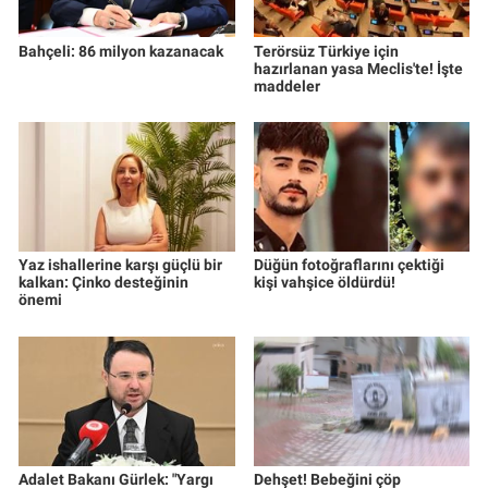
Bahçeli: 86 milyon kazanacak
Terörsüz Türkiye için
hazırlanan yasa Meclis'te! İşte
maddeler
Yaz ishallerine karşı güçlü bir
Düğün fotoğraflarını çektiği
kalkan: Çinko desteğinin
kişi vahşice öldürdü!
önemi
Adalet Bakanı Gürlek: "Yargı
Dehşet! Bebeğini çöp