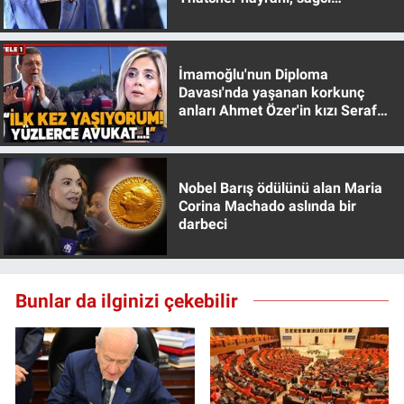
muhafazakar
İmamoğlu'nun Diploma
Davası'nda yaşanan korkunç
anları Ahmet Özer'in kızı Seraf
Özer anlattı!
Nobel Barış ödülünü alan Maria
Corina Machado aslında bir
darbeci
Bunlar da ilginizi çekebilir