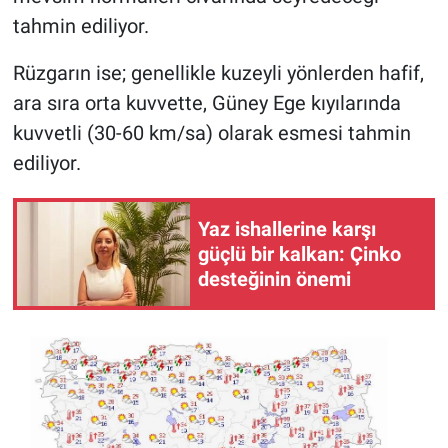
Nedir
tahmin ediliyor.
Popüler
Rüzgarın ise; genellikle kuzeyli yönlerden hafif,
ara sıra orta kuvvette, Güney Ege kıyılarında
Programlar
kuvvetli (30-60 km/sa) olarak esmesi tahmin
Sağlık
ediliyor.
Spor
Yaz ishallerine karşı
güçlü bir kalkan: Çinko
Teknoloji
desteğinin önemi
Türkiye'nin Geleceği
Türkiye'nin Gündemi
Yerel Gündem