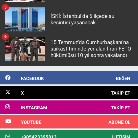
5
İSKİ: İstanbul'da 6 ilçede su
kesintisi yaşanacak
6
15 Temmuz'da Cumhurbaşkanı'na
suikast timinde yer alan firari FETÖ
hükümlüsü 10 yıl sonra yakalandı
FACEBOOK
BEĞEN
X
TAKIP ET
INSTAGRAM
TAKIP ET
YOUTUBE
ABONE OL
+905423395813
İLETIŞIM