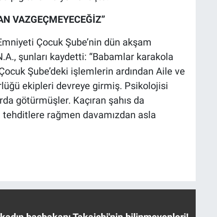
AN VAZGEÇMEYECEĞİZ”
r Emniyeti Çocuk Şube’nin dün akşam
N.A., şunları kaydetti: “Babamlar karakola
 Çocuk Şube’deki işlemlerin ardından Aile ve
lüğü ekipleri devreye girmiş. Psikolojisi
rda götürmüşler. Kaçıran şahıs da
z, tehditlere rağmen davamızdan asla