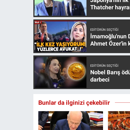
Japonya'nın ilk
Thatcher hayra
EDITÖRÜN SEÇTIĞI
İmamoğlu'nun D
Ahmet Özer'in k
EDITÖRÜN SEÇTIĞI
Nobel Barış öd
darbeci
Bunlar da ilginizi çekebilir