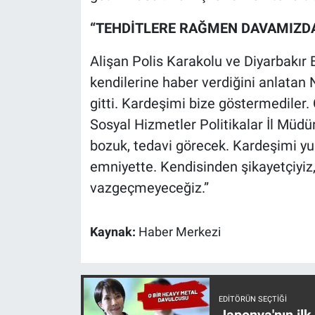
“TEHDİTLERE RAĞMEN DAVAMIZD
Alişan Polis Karakolu ve Diyarbakı
kendilerine haber verdiğini anlatan 
gitti. Kardeşimi bize göstermediler.
Sosyal Hizmetler Politikalar İl Müdür
bozuk, tedavi görecek. Kardeşimi yu
emniyette. Kendisinden şikayetçiyi
vazgeçmeyeceğiz.”
Kaynak:
Haber Merkezi
EDITÖRÜN SEÇTIĞI