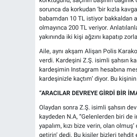
Yerel Yaşam
sorunca da korkudan ‘bir kızla kavga
babamdan 10 TL istiyor bakkaldan a
Canlı Yayın
olmayınca 200 TL veriyor. Anlatılanl
yakınında iki kişi ağzını kapatıp zorl
Aile, aynı akşam Alişan Polis Karakolu
verdi. Kardeşini Z.Ş. isimli şahsın ka
kardeşimin Instagram hesabına mesaj
kardeşinizle kaçtım’ diyor. Bu kişinin
“ARACILAR DEVREYE GİRDİ BİR İM
Olaydan sonra Z.Ş. isimli şahsın dev
kaydeden N.A, “Gelenlerden biri de 
yapalım, kızı bize verin, olan olmuş’
getirin’ dedi. Bu kişiler bizleri tehdit