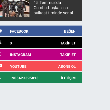
15 Temmuz'da
Cumhurbaşkanı'na
suikast timinde yer alan
firari FETÖ hükümlüsü
10 yıl sonra yakalandı
FACEBOOK
BEĞEN
X
TAKIP ET
INSTAGRAM
TAKIP ET
YOUTUBE
ABONE OL
+905423395813
İLETIŞIM