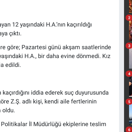
2
yan 12 yaşındaki H.A.’nın kaçırıldığı
aya çıktı.
3
re göre; Pazartesi günü akşam saatlerinde
yaşındaki H.A., bir daha evine dönmedi. Kız
a edildi.
4
sın kaçırdığını iddia ederek suç duyurusunda
re Z.Ş. adlı kişi, kendi aile fertlerinin
5
 oldu.
 Politikalar İl Müdürlüğü ekiplerine teslim
6