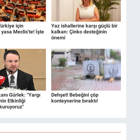
ürkiye için
Yaz ishallerine karşı güçlü bir
 yasa Meclis'te! İşte
kalkan: Çinko desteğinin
önemi
anı Gürlek: "Yargı
Dehşet! Bebeğini çöp
in Etkinliği
konteynerine bıraktı!
 kuruyoruz"