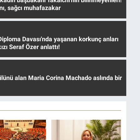
 kadın başbakanı Takaichi'nin bilinmeyenleri!
nı, sağcı muhafazakar
iploma Davası'nda yaşanan korkunç anları
ızı Seraf Özer anlattı!
ülünü alan Maria Corina Machado aslında bir