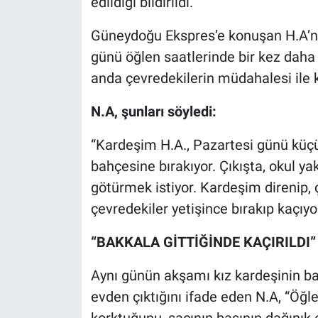
edildiği bildirildi.
Nedir
Güneydoğu Ekspres’e konuşan H.A’nın
Popüler
günü öğlen saatlerinde bir kez daha 
anda çevredekilerin müdahalesi ile kur
Programlar
N.A, şunları söyledi:
Sağlık
“Kardeşim H.A., Pazartesi günü küç
Spor
bahçesine bırakıyor. Çıkışta, okul yak
götürmek istiyor. Kardeşim direnip, ç
Teknoloji
çevredekiler yetişince bırakıp kaçıyor
Türkiye'nin Geleceği
“BAKKALA GİTTİĞİNDE KAÇIRILDI”
Türkiye'nin Gündemi
Aynı günün akşamı kız kardeşinin ba
Yerel Gündem
evden çıktığını ifade eden N.A, “Öğ
korktuğunu, saçının başının dağınık 