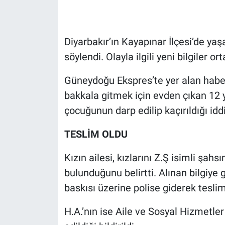
Gündem Özel
Diyarbakır’ın Kayapınar İlçesi’de yaşa
Günün görüntüsü
söylendi. Olayla ilgili yeni bilgiler ort
Haber
Güneydoğu Ekspres’te yer alan habe
bakkala gitmek için evden çıkan 12 
İlan
çocuğunun darp edilip kaçırıldığı iddi
Kimdir
TESLİM OLDU
Koronavirüs
Kızın ailesi, kızlarını Z.Ş isimli şah
bulunduğunu belirtti. Alınan bilgiye gö
Kültür Sanat
baskısı üzerine polise giderek teslim
Ne demişti
H.A.’nın ise Aile ve Sosyal Hizmetler