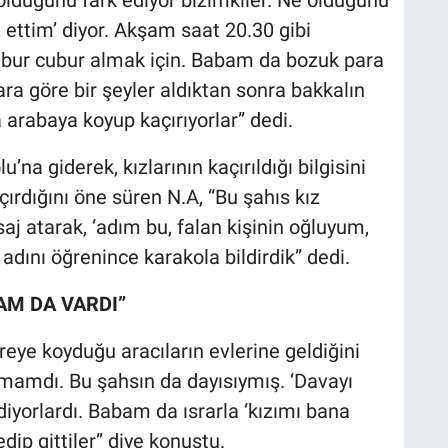
 ettim’ diyor. Akşam saat 20.30 gibi
bur cubur almak için. Babam da bozuk para
ara göre bir şeyler aldıktan sonra bakkalın
a arabaya koyup kaçırıyorlar” dedi.
’na giderek, kızlarının kaçırıldığı bilgisini
çırdığını öne süren N.A, “Bu şahıs kız
 atarak, ‘adım bu, falan kişinin oğluyum,
 adını öğrenince karakola bildirdik” dedi.
AM DA VARDI”
reye koyduğu aracıların evlerine geldiğini
imamdı. Bu şahsın da dayısıymış. ‘Davayı
 diyorlardı. Babam da ısrarla ‘kızımı bana
 edip gittiler” diye konuştu.