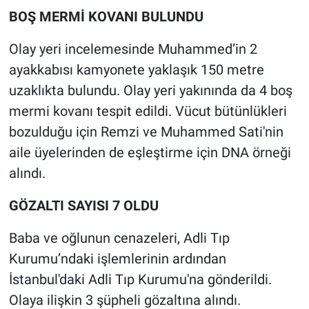
Nedir
BOŞ MERMİ KOVANI BULUNDU
Popüler
Olay yeri incelemesinde Muhammed’in 2
ayakkabısı kamyonete yaklaşık 150 metre
Programlar
uzaklıkta bulundu. Olay yeri yakınında da 4 boş
mermi kovanı tespit edildi. Vücut bütünlükleri
Sağlık
bozulduğu için Remzi ve Muhammed Sati'nin
Spor
aile üyelerinden de eşleştirme için DNA örneği
alındı.
Teknoloji
GÖZALTI SAYISI 7 OLDU
Türkiye'nin Geleceği
Baba ve oğlunun cenazeleri, Adli Tıp
Türkiye'nin Gündemi
Kurumu’ndaki işlemlerinin ardından
İstanbul'daki Adli Tıp Kurumu'na gönderildi.
Yerel Gündem
Olaya ilişkin 3 şüpheli gözaltına alındı.