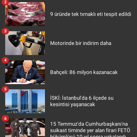
2
9 üründe tek tırnaklı eti tespit edildi
3
Motorinde bir indirim daha
4
Bahçeli: 86 milyon kazanacak
5
İSKİ: İstanbul'da 6 ilçede su
kesintisi yaşanacak
6
15 Temmuz'da Cumhurbaşkanı'na
suikast timinde yer alan firari FETÖ
hükümlüsü 10 yıl sonra yakalandı