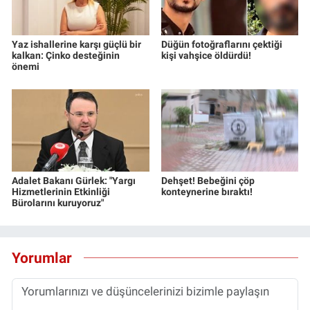
Yaz ishallerine karşı güçlü bir
Düğün fotoğraflarını çektiği
kalkan: Çinko desteğinin
kişi vahşice öldürdü!
önemi
Adalet Bakanı Gürlek: "Yargı
Dehşet! Bebeğini çöp
Hizmetlerinin Etkinliği
konteynerine bıraktı!
Bürolarını kuruyoruz"
Yorumlar