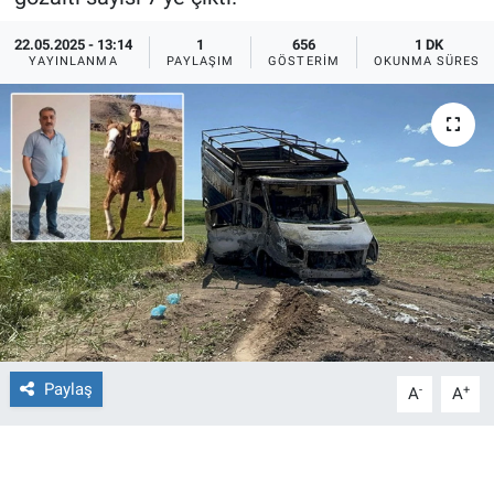
Ege'den Esintiler
İletişim
22.05.2025 - 13:14
1
656
1 DK
YAYINLANMA
PAYLAŞIM
GÖSTERIM
OKUNMA SÜRESI
Eğitim
Eğlence
Ekonomi
Forum
Gerçeğin İzinde
Gün Başlıyor
Paylaş
-
+
A
A
Gün Bitiyor
Gün Ortası