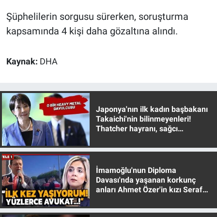
Yerel Yaşam
Şüphelilerin sorgusu sürerken, soruşturma
kapsamında 4 kişi daha gözaltına alındı.
Canlı Yayın
Kaynak:
DHA
Japonya'nın ilk kadın başbakanı
Takaichi'nin bilinmeyenleri!
Thatcher hayranı, sağcı
muhafazakar
İmamoğlu'nun Diploma
Davası'nda yaşanan korkunç
anları Ahmet Özer'in kızı Seraf
Özer anlattı!