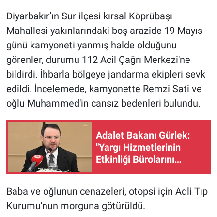
Diyarbakır’ın Sur ilçesi kırsal Köprübaşı
Gündem Özel
Mahallesi yakınlarındaki boş arazide 19 Mayıs
günü kamyoneti yanmış halde olduğunu
Günün görüntüsü
görenler, durumu 112 Acil Çağrı Merkezi'ne
Haber
bildirdi. İhbarla bölgeye jandarma ekipleri sevk
edildi. İncelemede, kamyonette Remzi Sati ve
İlan
oğlu Muhammed'in cansız bedenleri bulundu.
Kimdir
Adalet Bakanı Gürlek:
"Yargı Hizmetlerinin
Koronavirüs
Etkinliği Bürolarını
kuruyoruz"
Kültür Sanat
Baba ve oğlunun cenazeleri, otopsi için Adli Tıp
Ne demişti
Kurumu'nun morguna götürüldü.