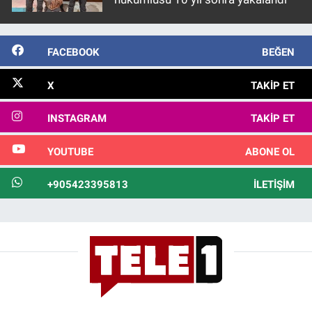
FACEBOOK
BEĞEN
X
TAKIP ET
INSTAGRAM
TAKIP ET
YOUTUBE
ABONE OL
+905423395813
İLETIŞIM