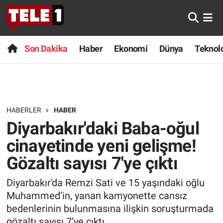
Anında Manşet
Son Dakika
Nöbetçi Eczaneler
Son Dakika
Haber
Ekonomi
Dünya
Teknolo
Başka Sohbetler
Haber
Hava Durumu
Belgesel
Ekonomi
Namaz Vakitleri
HABERLER
HABER
Bilim turu
Dünya
Trafik Durumu
Diyarbakır'daki Baba-oğul
Bilim ve Teknoloji Evreni
Teknoloji
Süper Lig Puan Durumu ve Fikstür
cinayetinde yeni gelişme!
Gözaltı sayısı 7'ye çıktı
Doğa Konuşuyor
Sağlık
Tüm Manşetler
Diyarbakır'da Remzi Sati ve 15 yaşındaki oğlu
Dünya
Spor
Son Dakika Haberleri
Muhammed’in, yanan kamyonette cansız
bedenlerinin bulunmasına ilişkin soruşturmada
Ege Saati
Yayın Akışı
Haber Arşivi
gözaltı sayısı 7’ye çıktı.