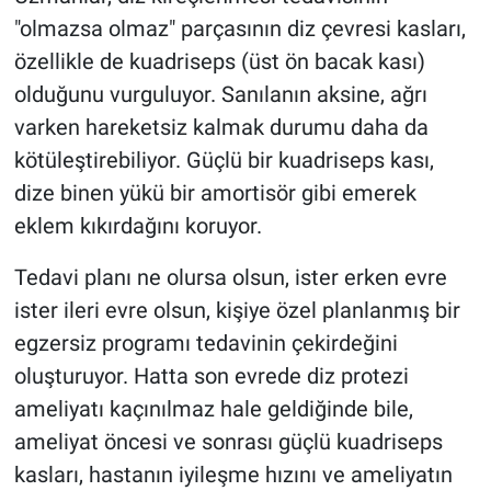
Nedir
"olmazsa olmaz" parçasının diz çevresi kasları,
özellikle de kuadriseps (üst ön bacak kası)
Popüler
olduğunu vurguluyor. Sanılanın aksine, ağrı
Programlar
varken hareketsiz kalmak durumu daha da
kötüleştirebiliyor. Güçlü bir kuadriseps kası,
Sağlık
dize binen yükü bir amortisör gibi emerek
eklem kıkırdağını koruyor.
Spor
Tedavi planı ne olursa olsun, ister erken evre
Teknoloji
ister ileri evre olsun, kişiye özel planlanmış bir
egzersiz programı tedavinin çekirdeğini
Türkiye'nin Geleceği
oluşturuyor. Hatta son evrede diz protezi
Türkiye'nin Gündemi
ameliyatı kaçınılmaz hale geldiğinde bile,
ameliyat öncesi ve sonrası güçlü kuadriseps
Yerel Gündem
kasları, hastanın iyileşme hızını ve ameliyatın