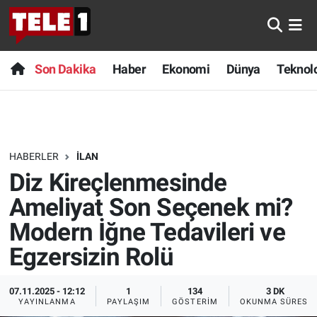
Anında Manşet
Son Dakika
Nöbetçi Eczaneler
Son Dakika
Haber
Ekonomi
Dünya
Teknolo
Başka Sohbetler
Haber
Hava Durumu
Belgesel
Ekonomi
Namaz Vakitleri
HABERLER
İLAN
Bilim turu
Dünya
Trafik Durumu
Diz Kireçlenmesinde
Bilim ve Teknoloji Evreni
Teknoloji
Süper Lig Puan Durumu ve Fikstür
Ameliyat Son Seçenek mi?
Modern İğne Tedavileri ve
Doğa Konuşuyor
Sağlık
Tüm Manşetler
Egzersizin Rolü
Dünya
Spor
Son Dakika Haberleri
07.11.2025 - 12:12
1
134
3 DK
YAYINLANMA
PAYLAŞIM
GÖSTERIM
OKUNMA SÜRESI
Ege Saati
Yayın Akışı
Haber Arşivi