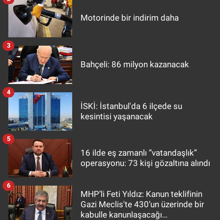
Motorinde bir indirim daha
3
Bahçeli: 86 milyon kazanacak
4
İSKİ: İstanbul'da 6 ilçede su
kesintisi yaşanacak
5
16 ilde eş zamanlı “vatandaşlık”
operasyonu: 73 kişi gözaltına alındı
6
MHP’li Feti Yıldız: Kanun teklifinin
Gazi Meclis'te 430’un üzerinde bir
kabulle kanunlaşacağı