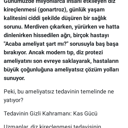
Günümüzde milyonlarca insanı etkileyen diz
kireçlenmesi (gonartroz), günlük yaşam
Gündem Özel
kalitesini ciddi şekilde düşüren bir sağlık
sorunu. Merdiven çıkarken, yürürken ve hatta
Günün görüntüsü
dinlenirken hissedilen ağrı, birçok hastayı
Haber
"Acaba ameliyat şart mı?" sorusuyla baş başa
bırakıyor. Ancak modern tıp, diz protezi
İlan
ameliyatını son evreye saklayarak, hastaların
büyük çoğunluğuna ameliyatsız çözüm yolları
Kimdir
sunuyor.
Koronavirüs
Peki, bu ameliyatsız tedavinin temelinde ne
yatıyor?
Kültür Sanat
Tedavinin Gizli Kahramanı: Kas Gücü
Ne demişti
Uzmanlar, diz kireçlenmesi tedavisinin