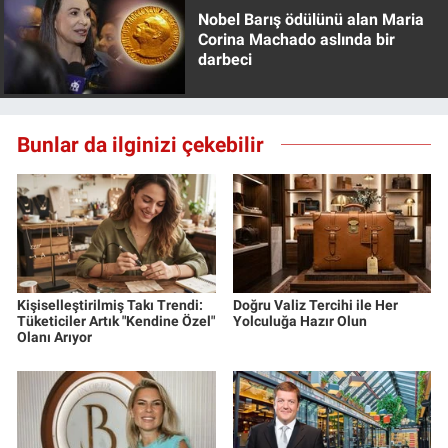
Nobel Barış ödülünü alan Maria
Corina Machado aslında bir
darbeci
Bunlar da ilginizi çekebilir
Kişiselleştirilmiş Takı Trendi:
Doğru Valiz Tercihi ile Her
Tüketiciler Artık "Kendine Özel"
Yolculuğa Hazır Olun
Olanı Arıyor