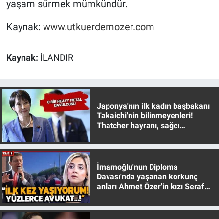
yaşam sürmek mümkündür.
Kaynak:
www.utkuerdemozer.com
Kaynak:
İLANDIR
Japonya'nın ilk kadın başbakanı
Takaichi'nin bilinmeyenleri!
Thatcher hayranı, sağcı
muhafazakar
İmamoğlu'nun Diploma
Davası'nda yaşanan korkunç
anları Ahmet Özer'in kızı Seraf
Özer anlattı!