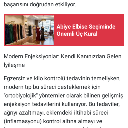
başarısını doğrudan etkiliyor.
Yerel Yaşam
Canlı Yayın
Abiye Elbise Seçiminde
Önemli Üç Kural
Modern Enjeksiyonlar: Kendi Kanınızdan Gelen
İyileşme
Egzersiz ve kilo kontrolü tedavinin temeliyken,
modern tıp bu süreci desteklemek için
"ortobiyolojik" yöntemler olarak bilinen gelişmiş
enjeksiyon tedavilerini kullanıyor. Bu tedaviler,
ağrıyı azaltmayı, eklemdeki iltihabi süreci
(inflamasyonu) kontrol altına almayı ve