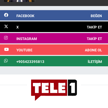
görülmektedir
FACEBOOK
BEĞEN
X
TAKIP ET
INSTAGRAM
TAKIP ET
YOUTUBE
ABONE OL
+905423395813
İLETIŞIM