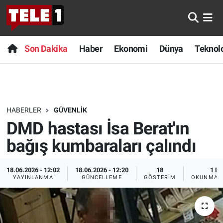
Anında Manşet
Son Dakika
Nöbetçi Eczaneler
Son Dakika
Haber
Ekonomi
Dünya
Teknolo
Başka Sohbetler
Haber
Hava Durumu
Belgesel
Ekonomi
Namaz Vakitleri
HABERLER
GÜVENLIK
Bilim turu
Dünya
Trafik Durumu
DMD hastası İsa Berat'ın
Bilim ve Teknoloji Evreni
Teknoloji
Süper Lig Puan Durumu ve Fikstür
bağış kumbaraları çalındı
Doğa Konuşuyor
Sağlık
Tüm Manşetler
18.06.2026 - 12:02
18.06.2026 - 12:20
18
1 DK
YAYINLANMA
GÜNCELLEME
GÖSTERIM
OKUNMA S
Dünya
Spor
Son Dakika Haberleri
Ege Saati
Yayın Akışı
Haber Arşivi