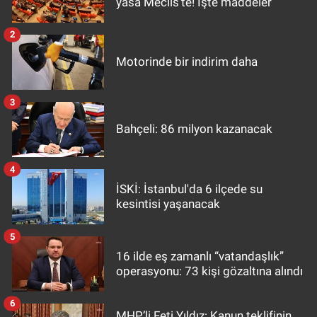
yasa Meclis'te! İşte maddeler
2
Motorinde bir indirim daha
3
Bahçeli: 86 milyon kazanacak
4
İSKİ: İstanbul'da 6 ilçede su
kesintisi yaşanacak
5
16 ilde eş zamanlı “vatandaşlık”
operasyonu: 73 kişi gözaltına alındı
6
MHP’li Feti Yıldız: Kanun teklifinin