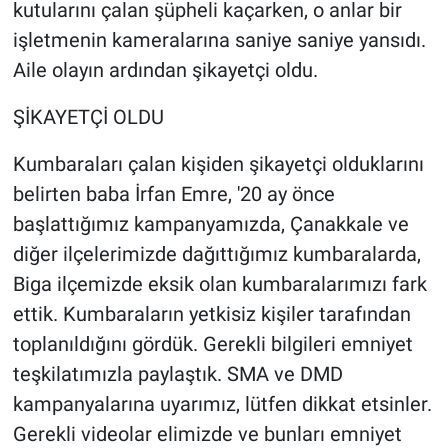
Nedir
kutularını çalan şüpheli kaçarken, o anlar bir
işletmenin kameralarına saniye saniye yansıdı.
Popüler
Aile olayın ardından şikayetçi oldu.
Programlar
ŞİKAYETÇİ OLDU
Sağlık
Kumbaraları çalan kişiden şikayetçi olduklarını
belirten baba İrfan Emre, '20 ay önce
Spor
başlattığımız kampanyamızda, Çanakkale ve
diğer ilçelerimizde dağıttığımız kumbaralarda,
Teknoloji
Biga ilçemizde eksik olan kumbaralarımızı fark
ettik. Kumbaraların yetkisiz kişiler tarafından
Türkiye'nin Geleceği
toplanıldığını gördük. Gerekli bilgileri emniyet
Türkiye'nin Gündemi
teşkilatımızla paylaştık. SMA ve DMD
kampanyalarına uyarımız, lütfen dikkat etsinler.
Yerel Gündem
Gerekli videolar elimizde ve bunları emniyet