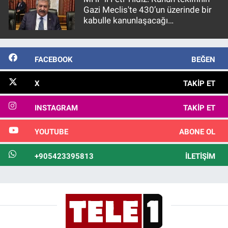
Gazi Meclis'te 430’un üzerinde bir
kabulle kanunlaşacağı
görülmektedir
FACEBOOK
BEĞEN
X
TAKIP ET
INSTAGRAM
TAKIP ET
YOUTUBE
ABONE OL
+905423395813
İLETIŞIM