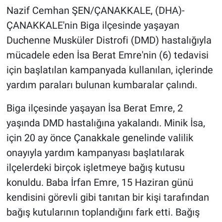
Nazif Cemhan ŞEN/ÇANAKKALE, (DHA)-
Gündem Özel
ÇANAKKALE'nin Biga ilçesinde yaşayan
Duchenne Musküler Distrofi (DMD) hastalığıyla
Günün görüntüsü
mücadele eden İsa Berat Emre'nin (6) tedavisi
için başlatılan kampanyada kullanılan, içlerinde
Haber
yardım paraları bulunan kumbaralar çalındı.
İlan
Biga ilçesinde yaşayan İsa Berat Emre, 2
yaşında DMD hastalığına yakalandı. Minik İsa,
Kimdir
için 20 ay önce Çanakkale genelinde valilik
Koronavirüs
onayıyla yardım kampanyası başlatılarak
ilçelerdeki birçok işletmeye bağış kutusu
Kültür Sanat
konuldu. Baba İrfan Emre, 15 Haziran günü
kendisini görevli gibi tanıtan bir kişi tarafından
Ne demişti
bağış kutularının toplandığını fark etti. Bağış