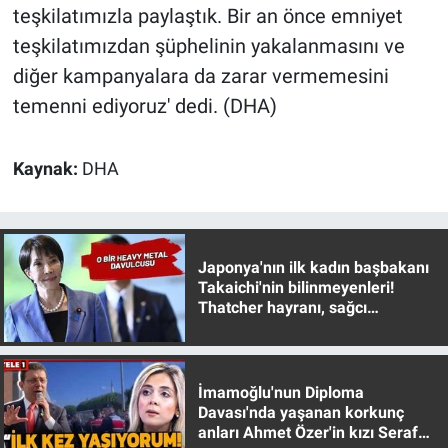
teşkilatımızla paylaştık. Bir an önce emniyet
Yerel Yaşam
teşkilatımızdan şüphelinin yakalanmasını ve
Canlı Yayın
diğer kampanyalara da zarar vermemesini
temenni ediyoruz' dedi. (DHA)
Kaynak:
DHA
Japonya'nın ilk kadın başbakanı
Takaichi'nin bilinmeyenleri!
Thatcher hayranı, sağcı
muhafazakar
İmamoğlu'nun Diploma
Davası'nda yaşanan korkunç
anları Ahmet Özer'in kızı Seraf