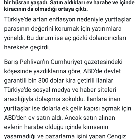
bir hüsran yaşadı. Satın aldıkları ev harabe ve içinde
kiracının da olmadığı ortaya çıktı.
Gündem Özel
Türkiye'de artan enflasyon nedeniyle yurttaşlar
parasının değerini korumak için yatırımlara
Günün görüntüsü
yöneldi. Bu durum ise aç gözlü dolandırıcıları
Haber
harekete geçirdi.
Barış Pehlivan'ın Cumhuriyet gazetesindeki
İlan
köşesinde yazdıklarına göre, ABD'de devlet
Kimdir
garantili bin 300 dolar kira getirili ilanlar
Türkiye'de sosyal medya ve haber siteleri
Koronavirüs
aracılığıyla dolaşıma sokuldu. İlanlara inan
yurttaşlar ise dolarla ek gelir kapısı açmak için
Kültür Sanat
ABD'den ev satın aldı. Ancak satın alınan
Ne demişti
evlerin harabe olduğu içinde kimsenin
yaşamadığı ve pazarlama işini yapan Cengiz