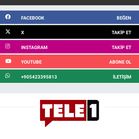
FACEBOOK
BEĞEN
X
TAKIP ET
INSTAGRAM
TAKIP ET
YOUTUBE
ABONE OL
+905423395813
İLETIŞIM