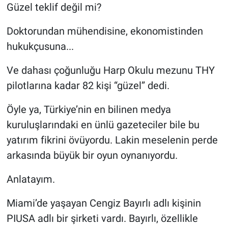
Güzel teklif değil mi?
Yerel Yaşam
Doktorundan mühendisine, ekonomistinden
Canlı Yayın
hukukçusuna...
Ve dahası çoğunluğu Harp Okulu mezunu THY
pilotlarına kadar 82 kişi “güzel” dedi.
Öyle ya, Türkiye’nin en bilinen medya
kuruluşlarındaki en ünlü gazeteciler bile bu
yatırım fikrini övüyordu. Lakin meselenin perde
arkasında büyük bir oyun oynanıyordu.
Anlatayım.
Miami’de yaşayan Cengiz Bayırlı adlı kişinin
PIUSA adlı bir şirketi vardı. Bayırlı, özellikle