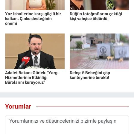
Yaz ishallerine karşı güçlü bir
Düğün fotoğraflarını çektiği
kalkan: Çinko desteğinin
kişi vahşice öldürdü!
önemi
Adalet Bakanı Gürlek: "Yargı
Dehşet! Bebeğini çöp
Hizmetlerinin Etkinliği
konteynerine bıraktı!
Bürolarını kuruyoruz"
Yorumlar