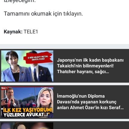
Tamamını okumak için
tıklayın
.
Kaynak:
TELE1
Japonya'nın ilk kadın başbakanı
Takaichi'nin bilinmeyenleri!
Thatcher hayranı, sağcı
muhafazakar
İmamoğlu'nun Diploma
Davası'nda yaşanan korkunç
anları Ahmet Özer'in kızı Seraf
Özer anlattı!