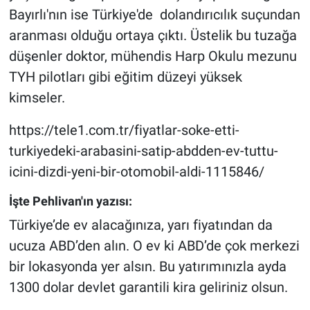
Nedir
Bayırlı'nın ise Türkiye'de dolandırıcılık suçundan
aranması olduğu ortaya çıktı. Üstelik bu tuzağa
Popüler
düşenler doktor, mühendis Harp Okulu mezunu
Programlar
TYH pilotları gibi eğitim düzeyi yüksek
kimseler.
Sağlık
https://tele1.com.tr/fiyatlar-soke-etti-
Spor
turkiyedeki-arabasini-satip-abdden-ev-tuttu-
icini-dizdi-yeni-bir-otomobil-aldi-1115846/
Teknoloji
İşte Pehlivan'ın yazısı:
Türkiye'nin Geleceği
Türkiye’de ev alacağınıza, yarı fiyatından da
ucuza ABD’den alın. O ev ki ABD’de çok merkezi
Türkiye'nin Gündemi
bir lokasyonda yer alsın. Bu yatırımınızla ayda
1300 dolar devlet garantili kira geliriniz olsun.
Yerel Gündem