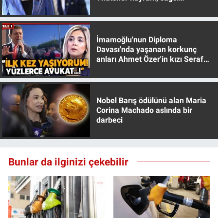
Nedir
muhafazakar
Popüler
İmamoğlu'nun Diploma
Davası'nda yaşanan korkunç
Programlar
anları Ahmet Özer'in kızı Seraf
Özer anlattı!
Sağlık
Nobel Barış ödülünü alan Maria
Spor
Corina Machado aslında bir
darbeci
Teknoloji
Türkiye'nin Geleceği
Bunlar da ilginizi çekebilir
Türkiye'nin Gündemi
Yerel Gündem