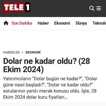
Anında Manşet
Son Dakika
Nöbetçi Eczaneler
Son Dakika
Haber
Ekonomi
Dünya
Teknolo
Başka Sohbetler
Haber
Hava Durumu
Belgesel
Ekonomi
Namaz Vakitleri
HABERLER
EKONOMI
Bilim turu
Dünya
Trafik Durumu
Dolar ne kadar oldu? (28
Bilim ve Teknoloji Evreni
Teknoloji
Süper Lig Puan Durumu ve Fikstür
Ekim 2024)
Yatırımcıların “Dolar bugün ne kadar?”, “Dolar
Doğa Konuşuyor
Sağlık
Tüm Manşetler
güne nasıl başladı?”, “Dolar ne kadar oldu?”
Dünya
Spor
Son Dakika Haberleri
sorularının yanıtı merak konusu oldu. İşte, 28
Ekim 2024 dolar kuru fiyatları…
Ege Saati
Yayın Akışı
Haber Arşivi