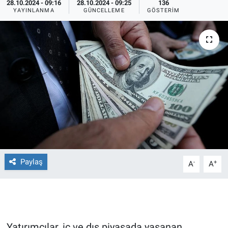
28.10.2024 - 09:16
28.10.2024 - 09:25
136
YAYINLANMA
GÜNCELLEME
GÖSTERIM
Ege'den Esintiler
İletişim
Eğitim
Eğlence
Ekonomi
Forum
Gerçeğin İzinde
Paylaş
-
+
A
A
Gün Başlıyor
Gün Bitiyor
Gün Ortası
Yatırımcılar, iç ve dış piyasada yaşanan