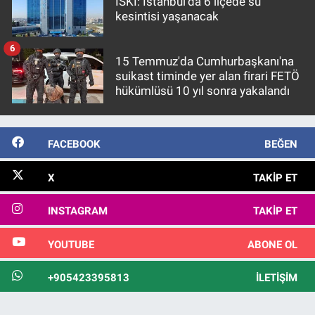
İSKİ: İstanbul'da 6 ilçede su
kesintisi yaşanacak
6
15 Temmuz'da Cumhurbaşkanı'na
suikast timinde yer alan firari FETÖ
hükümlüsü 10 yıl sonra yakalandı
FACEBOOK
BEĞEN
X
TAKIP ET
INSTAGRAM
TAKIP ET
YOUTUBE
ABONE OL
+905423395813
İLETIŞIM