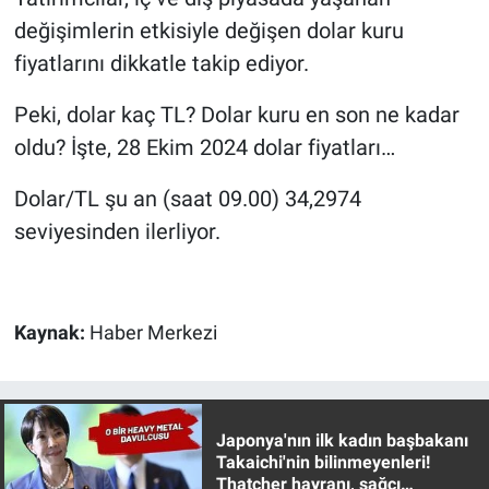
değişimlerin etkisiyle değişen dolar kuru
Gündem Özel
fiyatlarını dikkatle takip ediyor.
Günün görüntüsü
Peki, dolar kaç TL? Dolar kuru en son ne kadar
oldu? İşte, 28 Ekim 2024 dolar fiyatları…
Haber
Dolar/TL şu an (saat 09.00) 34,2974
İlan
seviyesinden ilerliyor.
Kimdir
Koronavirüs
Kaynak:
Haber Merkezi
Kültür Sanat
Ne demişti
Japonya'nın ilk kadın başbakanı
Takaichi'nin bilinmeyenleri!
Thatcher hayranı, sağcı