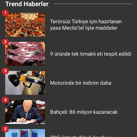
Trend Haberler
1
Terörsüz Türkiye için hazırlanan
yasa Meclis'te! İşte maddeler
2
9 üründe tek tırnaklı eti tespit edildi
3
Motorinde bir indirim daha
4
Bahçeli: 86 milyon kazanacak
5