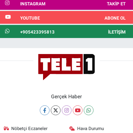
INSTAGRAM
TAKIP ET
YOUTUBE
ABONE OL
+905423395813
İLETIŞIM
Gerçek Haber
Nöbetçi Eczaneler
Hava Durumu