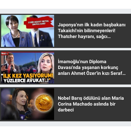
Nedir
Popüler
Japonya'nın ilk kadın başbakanı
Takaichi'nin bilinmeyenleri!
Programlar
Thatcher hayranı, sağcı
muhafazakar
Sağlık
İmamoğlu'nun Diploma
Spor
Davası'nda yaşanan korkunç
anları Ahmet Özer'in kızı Seraf
Teknoloji
Özer anlattı!
Türkiye'nin Geleceği
Nobel Barış ödülünü alan Maria
Corina Machado aslında bir
Türkiye'nin Gündemi
darbeci
Yerel Gündem