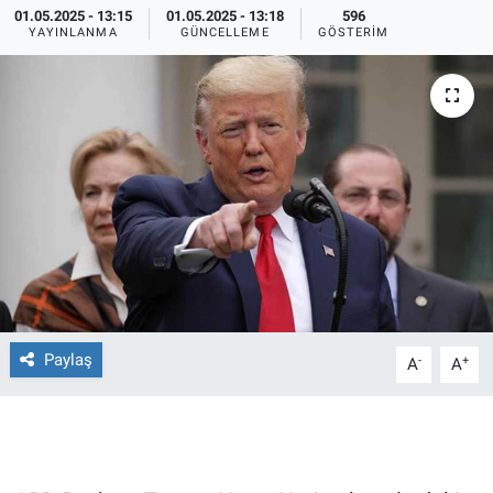
01.05.2025 - 13:15
01.05.2025 - 13:18
596
YAYINLANMA
GÜNCELLEME
GÖSTERIM
Ege'den Esintiler
İletişim
Eğitim
Eğlence
Ekonomi
Forum
Gerçeğin İzinde
Paylaş
-
+
A
A
Gün Başlıyor
Gün Bitiyor
Gün Ortası