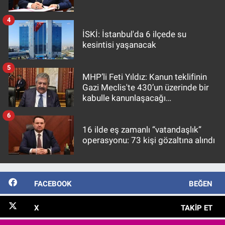
4
İSKİ: İstanbul'da 6 ilçede su
kesintisi yaşanacak
5
MHP’li Feti Yıldız: Kanun teklifinin
Gazi Meclis'te 430’un üzerinde bir
kabulle kanunlaşacağı
görülmektedir
6
16 ilde eş zamanlı “vatandaşlık”
operasyonu: 73 kişi gözaltına alındı
FACEBOOK
BEĞEN
X
TAKIP ET