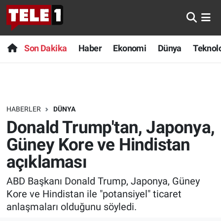
Anında Manşet
Son Dakika
Nöbetçi Eczaneler
Son Dakika
Haber
Ekonomi
Dünya
Teknolo
Başka Sohbetler
Haber
Hava Durumu
Belgesel
Ekonomi
Namaz Vakitleri
HABERLER
DÜNYA
Bilim turu
Dünya
Trafik Durumu
Donald Trump'tan, Japonya,
Bilim ve Teknoloji Evreni
Teknoloji
Süper Lig Puan Durumu ve Fikstür
Güney Kore ve Hindistan
açıklaması
Doğa Konuşuyor
Sağlık
Tüm Manşetler
ABD Başkanı Donald Trump, Japonya, Güney
Dünya
Spor
Son Dakika Haberleri
Kore ve Hindistan ile "potansiyel" ticaret
anlaşmaları olduğunu söyledi.
Ege Saati
Yayın Akışı
Haber Arşivi