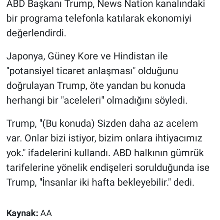
ABD Başkanı Trump, News Nation kanalındaki
bir programa telefonla katılarak ekonomiyi
Gündem Özel
değerlendirdi.
Günün görüntüsü
Japonya, Güney Kore ve Hindistan ile
"potansiyel ticaret anlaşması" olduğunu
Haber
doğrulayan Trump, öte yandan bu konuda
İlan
herhangi bir "aceleleri" olmadığını söyledi.
Trump, "(Bu konuda) Sizden daha az acelem
Kimdir
var. Onlar bizi istiyor, bizim onlara ihtiyacımız
Koronavirüs
yok." ifadelerini kullandı. ABD halkının gümrük
tarifelerine yönelik endişeleri sorulduğunda ise
Kültür Sanat
Trump, "İnsanlar iki hafta bekleyebilir." dedi.
Ne demişti
Kaynak:
AA