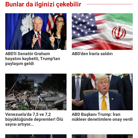
Bunlar da ilginizi çekebilir
Yerel Yaşam
Canlı Yayın
ABD'li Senatör Graham
ABD'den İran'a saldırı
hayatını kaybetti, Trump'tan
paylaşım geldi
Venezuela'da 7,5 ve 7,2
ABD Başkanı Trump: İran
büyüklüğünde depremler! Ölü
nükleer denetimlere onay verdi
sayısı artıyor...