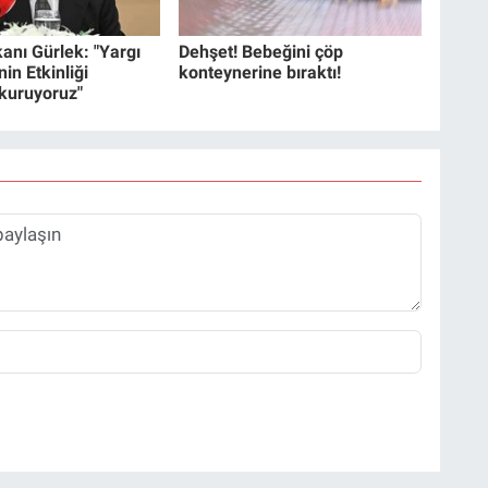
anı Gürlek: "Yargı
Dehşet! Bebeğini çöp
in Etkinliği
konteynerine bıraktı!
 kuruyoruz"