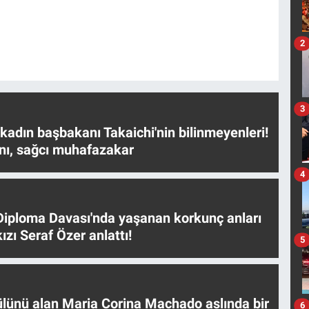
2
3
 kadın başbakanı Takaichi'nin bilinmeyenleri!
nı, sağcı muhafazakar
4
iploma Davası'nda yaşanan korkunç anları
ızı Seraf Özer anlattı!
5
ülünü alan Maria Corina Machado aslında bir
6