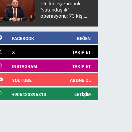
10 yıl sonra yakalandı
16 ilde eş zamanlı
“vatandaşlık”
operasyonu: 73 kişi
gözaltına alındı
FACEBOOK
BEĞEN
X
TAKIP ET
INSTAGRAM
TAKIP ET
YOUTUBE
ABONE OL
+905423395813
İLETIŞIM