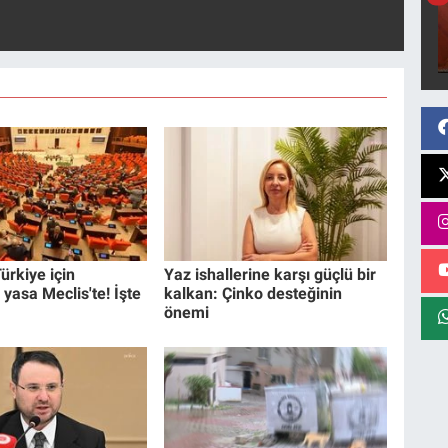
ürkiye için
Yaz ishallerine karşı güçlü bir
 yasa Meclis'te! İşte
kalkan: Çinko desteğinin
önemi