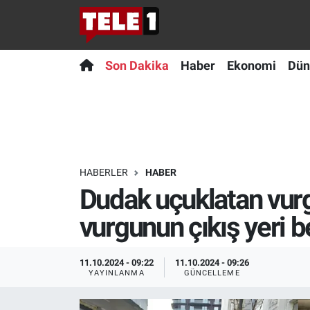
Anında Manşet
Son Dakika
Nöbetçi Eczaneler
Son Dakika
Haber
Ekonomi
Dün
Başka Sohbetler
Haber
Hava Durumu
Belgesel
Ekonomi
Namaz Vakitleri
Bilim turu
Dünya
Trafik Durumu
HABERLER
HABER
Dudak uçuklatan vurg
Bilim ve Teknoloji Evreni
Teknoloji
Süper Lig Puan Durumu ve Fikstür
vurgunun çıkış yeri b
Doğa Konuşuyor
Sağlık
Tüm Manşetler
11.10.2024 - 09:22
11.10.2024 - 09:26
Dünya
Spor
Son Dakika Haberleri
YAYINLANMA
GÜNCELLEME
Ege Saati
Yayın Akışı
Haber Arşivi