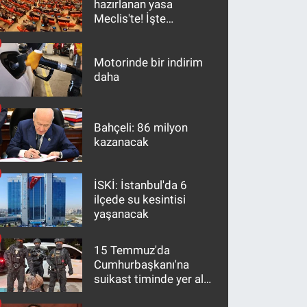
hazırlanan yasa
Meclis'te! İşte
maddeler
Motorinde bir indirim
daha
Bahçeli: 86 milyon
kazanacak
İSKİ: İstanbul'da 6
ilçede su kesintisi
yaşanacak
15 Temmuz'da
Cumhurbaşkanı'na
suikast timinde yer alan
firari FETÖ hükümlüsü