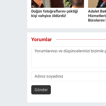
Yerel Yaşam
Düğün fotoğraflarını çektiği
Adalet Bak
kişi vahşice öldürdü!
Hizmetlerin
Canlı Yayın
Bürolarını
Yorumlar
Gönder