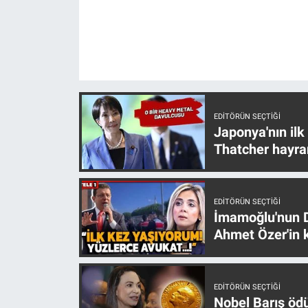
Gündem Özel
Günün görüntüsü
Haber
EDITÖRÜN SEÇTIĞI
Japonya'nın ilk
İlan
Thatcher hayra
Kimdir
EDITÖRÜN SEÇTIĞI
Koronavirüs
İmamoğlu'nun D
Ahmet Özer'in k
Kültür Sanat
Ne demişti
EDITÖRÜN SEÇTIĞI
Nobel Barış öd