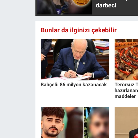
Nedir
darbeci
Popüler
Bunlar da ilginizi çekebilir
Programlar
Sağlık
Spor
Teknoloji
Bahçeli: 86 milyon kazanacak
Terörsüz T
hazırlanan
maddeler
Türkiye'nin Geleceği
Türkiye'nin Gündemi
Yerel Gündem