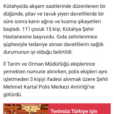
Kütahya’da akşam saatlerinde düzenlenen bir
Gündem Özel
düğünde, pilav ve tavuk yiyen davetlilerde bir
süre sonra karın ağrısı ve kusma şikayetleri
Günün görüntüsü
başladı. 11’i çocuk 15 kişi, Kütahya Şehir
Hastanesine başvurdu. Gıda zehirlenmesi
Haber
şüphesiyle tedaviye alınan davetlilerin sağlık
İlan
durumunun iyi olduğu belirtildi.
İl Tarım ve Orman Müdürlüğü ekiplerince
Kimdir
yemekten numune alınırken, polis ekipleri aynı
Koronavirüs
işletmeden 3 kişiyi ifadesi alınmak üzere Şehit
Mehmet Kartal Polis Merkezi Amirliği’ne
Kültür Sanat
götürdü.
Ne demişti
Terörsüz Türkiye için