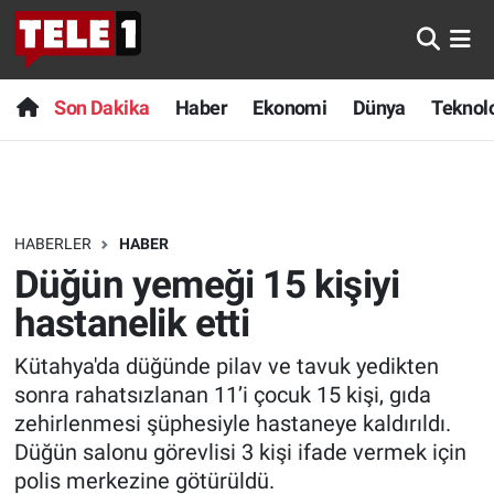
Anında Manşet
Son Dakika
Nöbetçi Eczaneler
Son Dakika
Haber
Ekonomi
Dünya
Teknolo
Başka Sohbetler
Haber
Hava Durumu
Belgesel
Ekonomi
Namaz Vakitleri
HABERLER
HABER
Bilim turu
Dünya
Trafik Durumu
Düğün yemeği 15 kişiyi
Bilim ve Teknoloji Evreni
Teknoloji
Süper Lig Puan Durumu ve Fikstür
hastanelik etti
Kütahya'da düğünde pilav ve tavuk yedikten
Doğa Konuşuyor
Sağlık
Tüm Manşetler
sonra rahatsızlanan 11’i çocuk 15 kişi, gıda
Dünya
Spor
Son Dakika Haberleri
zehirlenmesi şüphesiyle hastaneye kaldırıldı.
Düğün salonu görevlisi 3 kişi ifade vermek için
Ege Saati
Yayın Akışı
Haber Arşivi
polis merkezine götürüldü.