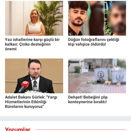
Yaz ishallerine karşı güçlü bir
Düğün fotoğraflarını çektiği
kalkan: Çinko desteğinin
kişi vahşice öldürdü!
önemi
Adalet Bakanı Gürlek: "Yargı
Dehşet! Bebeğini çöp
Hizmetlerinin Etkinliği
konteynerine bıraktı!
Bürolarını kuruyoruz"
Yorumlar