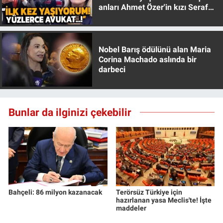
anları Ahmet Özer'in kızı Seraf
Yerel Yaşam
Özer anlattı!
Canlı Yayın
Nobel Barış ödülünü alan Maria
Corina Machado aslında bir
darbeci
Bunlar da ilginizi çekebilir
Bahçeli: 86 milyon kazanacak
Terörsüz Türkiye için
hazırlanan yasa Meclis'te! İşte
maddeler