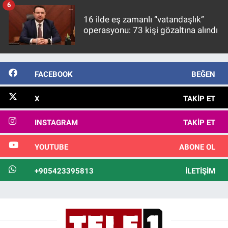
6
16 ilde eş zamanlı “vatandaşlık”
operasyonu: 73 kişi gözaltına alındı
FACEBOOK
BEĞEN
X
TAKIP ET
INSTAGRAM
TAKIP ET
YOUTUBE
ABONE OL
+905423395813
İLETIŞIM