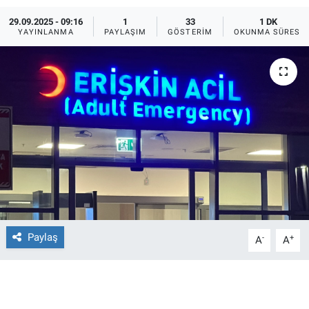
29.09.2025 - 09:16
1
33
1 DK
Ege'den Esintiler
İletişim
YAYINLANMA
PAYLAŞIM
GÖSTERIM
OKUNMA SÜRESI
Eğitim
Eğlence
Ekonomi
Forum
Gerçeğin İzinde
Gün Başlıyor
Paylaş
-
+
A
A
Gün Bitiyor
Gün Ortası