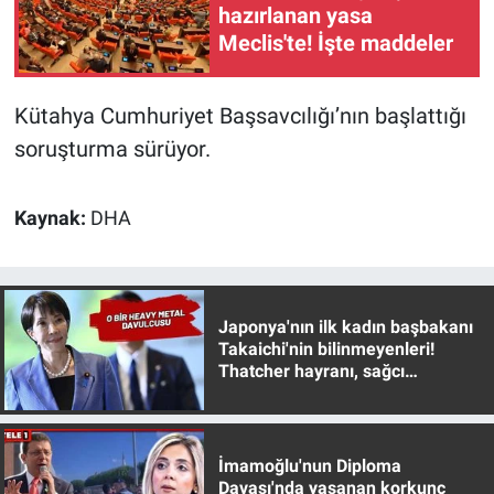
Nedir
hazırlanan yasa
Meclis'te! İşte maddeler
Popüler
Kütahya Cumhuriyet Başsavcılığı’nın başlattığı
Programlar
soruşturma sürüyor.
Sağlık
Kaynak:
DHA
Spor
Teknoloji
Japonya'nın ilk kadın başbakanı
Türkiye'nin Geleceği
Takaichi'nin bilinmeyenleri!
Thatcher hayranı, sağcı
muhafazakar
Türkiye'nin Gündemi
Yerel Gündem
İmamoğlu'nun Diploma
Davası'nda yaşanan korkunç