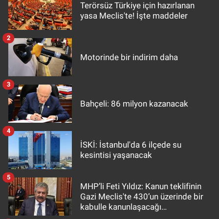
Terörsüz Türkiye için hazırlanan
yasa Meclis'te! İşte maddeler
2
Motorinde bir indirim daha
3
Bahçeli: 86 milyon kazanacak
4
İSKİ: İstanbul'da 6 ilçede su
kesintisi yaşanacak
5
MHP’li Feti Yıldız: Kanun teklifinin
Gazi Meclis'te 430’un üzerinde bir
kabulle kanunlaşacağı
görülmektedir