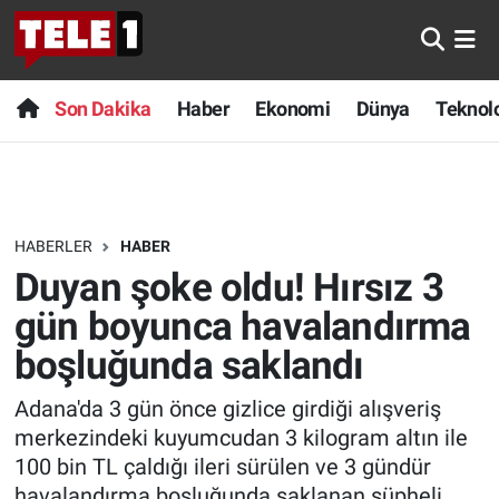
Anında Manşet
Son Dakika
Nöbetçi Eczaneler
Son Dakika
Haber
Ekonomi
Dünya
Teknolo
Başka Sohbetler
Haber
Hava Durumu
Belgesel
Ekonomi
Namaz Vakitleri
HABERLER
HABER
Bilim turu
Dünya
Trafik Durumu
Duyan şoke oldu! Hırsız 3
Bilim ve Teknoloji Evreni
Teknoloji
Süper Lig Puan Durumu ve Fikstür
gün boyunca havalandırma
boşluğunda saklandı
Doğa Konuşuyor
Sağlık
Tüm Manşetler
Adana'da 3 gün önce gizlice girdiği alışveriş
Dünya
Spor
Son Dakika Haberleri
merkezindeki kuyumcudan 3 kilogram altın ile
100 bin TL çaldığı ileri sürülen ve 3 gündür
Ege Saati
Yayın Akışı
Haber Arşivi
havalandırma boşluğunda saklanan şüpheli,