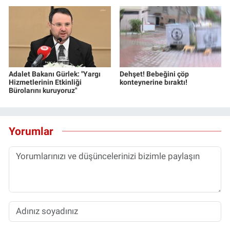
Adalet Bakanı Gürlek: "Yargı
Dehşet! Bebeğini çöp
Hizmetlerinin Etkinliği
konteynerine bıraktı!
Bürolarını kuruyoruz"
Yorumlar