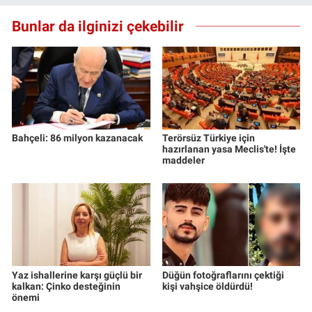
Bunlar da ilginizi çekebilir
Bahçeli: 86 milyon kazanacak
Terörsüz Türkiye için
hazırlanan yasa Meclis'te! İşte
maddeler
Yaz ishallerine karşı güçlü bir
Düğün fotoğraflarını çektiği
kalkan: Çinko desteğinin
kişi vahşice öldürdü!
önemi