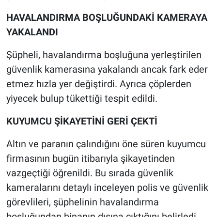
Nedir
HAVALANDIRMA BOŞLUĞUNDAKİ KAMERAYA
Popüler
YAKALANDI
Programlar
Şüpheli, havalandırma boşluğuna yerleştirilen
güvenlik kamerasına yakalandı ancak fark eder
Sağlık
etmez hızla yer değiştirdi. Ayrıca çöplerden
yiyecek bulup tükettiği tespit edildi.
Spor
KUYUMCU ŞİKAYETİNİ GERİ ÇEKTİ
Teknoloji
Altın ve paranın çalındığını öne süren kuyumcu
Türkiye'nin Geleceği
firmasının bugün itibarıyla şikayetinden
vazgeçtiği öğrenildi. Bu sırada güvenlik
Türkiye'nin Gündemi
kameralarını detaylı inceleyen polis ve güvenlik
Yerel Gündem
görevlileri, şüphelinin havalandırma
boşluğundan binanın dışına çıktığını belirledi.