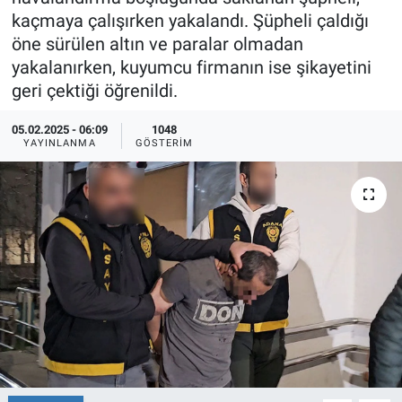
kaçmaya çalışırken yakalandı. Şüpheli çaldığı
Ege'den Esintiler
İletişim
öne sürülen altın ve paralar olmadan
yakalanırken, kuyumcu firmanın ise şikayetini
Eğitim
geri çektiği öğrenildi.
Eğlence
05.02.2025 - 06:09
1048
YAYINLANMA
GÖSTERIM
Ekonomi
Forum
Gerçeğin İzinde
Gün Başlıyor
Gün Bitiyor
Gün Ortası