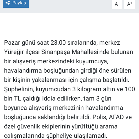
Paylaş
-
+
A
A
Gündem Özel
Günün görüntüsü
Pazar günü saat 23.00 sıralarında, merkez
Haber
Yüreğir ilçesi Sinanpaşa Mahallesi'nde bulunan
bir alışveriş merkezindeki kuyumcuya,
İlan
havalandırma boşluğundan girdiği öne sürülen
Kimdir
bir kişinin yakalanması için çalışma başlatıldı.
Şüphelinin, kuyumcudan 3 kilogram altın ve 100
Koronavirüs
bin TL çaldığı iddia edilirken, tam 3 gün
boyunca alışveriş merkezinin havalandırma
Kültür Sanat
boşluğunda saklandığı belirtildi. Polis, AFAD ve
Ne demişti
özel güvenlik ekiplerinin yürüttüğü arama
çalışmalarında şüpheliye ulaşılamadı.