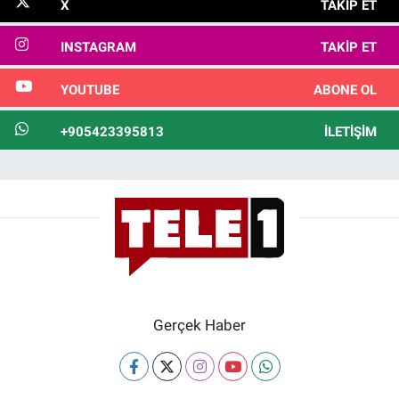
X
TAKIP ET
INSTAGRAM
TAKIP ET
YOUTUBE
ABONE OL
+905423395813
İLETIŞIM
Gerçek Haber