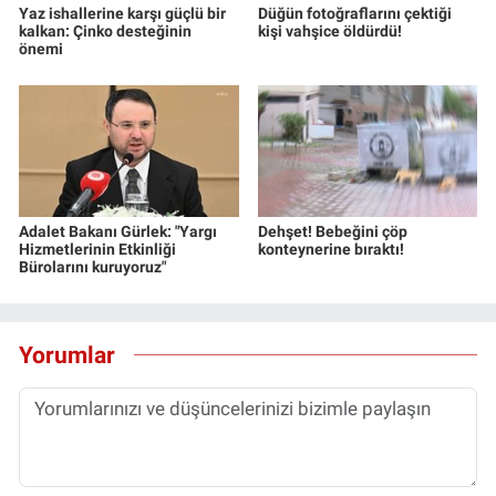
Yaz ishallerine karşı güçlü bir
Düğün fotoğraflarını çektiği
Yerel Yaşam
kalkan: Çinko desteğinin
kişi vahşice öldürdü!
önemi
Canlı Yayın
Adalet Bakanı Gürlek: "Yargı
Dehşet! Bebeğini çöp
Hizmetlerinin Etkinliği
konteynerine bıraktı!
Bürolarını kuruyoruz"
Yorumlar