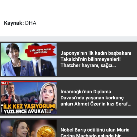
Gündem Özel
Kaynak:
DHA
Günün görüntüsü
Haber
Japonya'nın ilk kadın başbakanı
Takaichi'nin bilinmeyenleri!
İlan
Thatcher hayranı, sağcı
muhafazakar
Kimdir
İmamoğlu'nun Diploma
Koronavirüs
Davası'nda yaşanan korkunç
anları Ahmet Özer'in kızı Seraf
Kültür Sanat
Özer anlattı!
Ne demişti
Nobel Barış ödülünü alan Maria
Corina Machado aslında bir