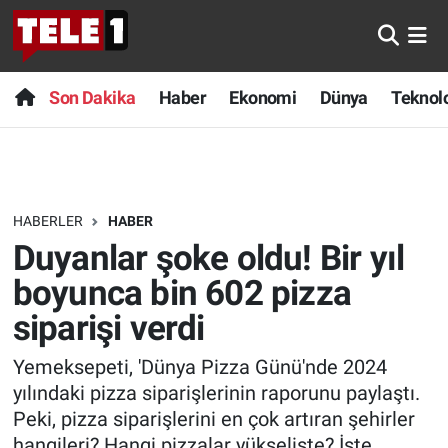
Anında Manşet
Son Dakika
Nöbetçi Eczaneler
Son Dakika
Haber
Ekonomi
Dünya
Teknolo
Başka Sohbetler
Haber
Hava Durumu
Belgesel
Ekonomi
Namaz Vakitleri
HABERLER
HABER
Bilim turu
Dünya
Trafik Durumu
Duyanlar şoke oldu! Bir yıl
Bilim ve Teknoloji Evreni
Teknoloji
Süper Lig Puan Durumu ve Fikstür
boyunca bin 602 pizza
siparişi verdi
Doğa Konuşuyor
Sağlık
Tüm Manşetler
Yemeksepeti, 'Dünya Pizza Günü'nde 2024
Dünya
Spor
Son Dakika Haberleri
yılındaki pizza siparişlerinin raporunu paylaştı.
Peki, pizza siparişlerini en çok artıran şehirler
Ege Saati
Yayın Akışı
Haber Arşivi
hangileri? Hangi pizzalar yükselişte? İşte,