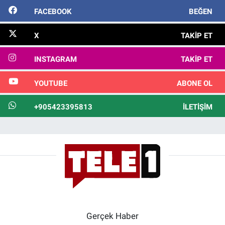
FACEBOOK
BEĞEN
X
TAKIP ET
INSTAGRAM
TAKIP ET
YOUTUBE
ABONE OL
+905423395813
İLETIŞIM
Gerçek Haber