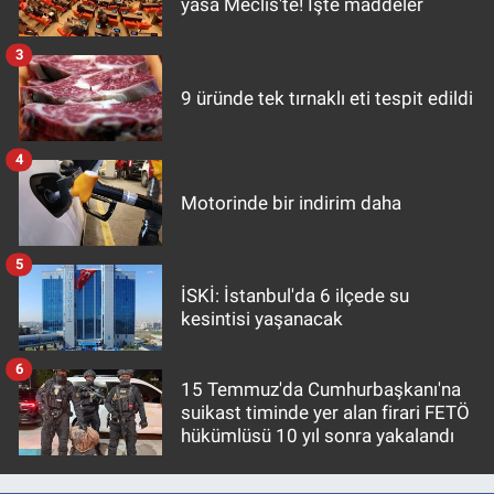
yasa Meclis'te! İşte maddeler
3
9 üründe tek tırnaklı eti tespit edildi
4
Motorinde bir indirim daha
5
İSKİ: İstanbul'da 6 ilçede su
kesintisi yaşanacak
6
15 Temmuz'da Cumhurbaşkanı'na
suikast timinde yer alan firari FETÖ
hükümlüsü 10 yıl sonra yakalandı