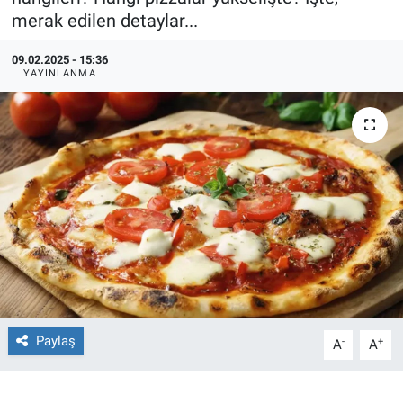
merak edilen detaylar...
Ege'den Esintiler
İletişim
09.02.2025 - 15:36
YAYINLANMA
Eğitim
Eğlence
Ekonomi
Forum
Gerçeğin İzinde
Gün Başlıyor
Paylaş
-
+
A
A
Gün Bitiyor
Gün Ortası