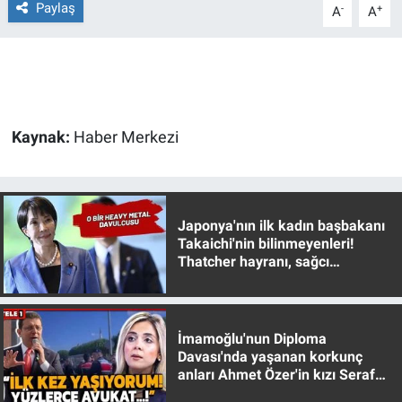
Paylaş
-
+
A
A
Gündem Özel
Günün görüntüsü
Haber
Kaynak:
Haber Merkezi
İlan
Kimdir
Japonya'nın ilk kadın başbakanı
Takaichi'nin bilinmeyenleri!
Thatcher hayranı, sağcı
Koronavirüs
muhafazakar
Kültür Sanat
İmamoğlu'nun Diploma
Davası'nda yaşanan korkunç
Ne demişti
anları Ahmet Özer'in kızı Seraf
Özer anlattı!