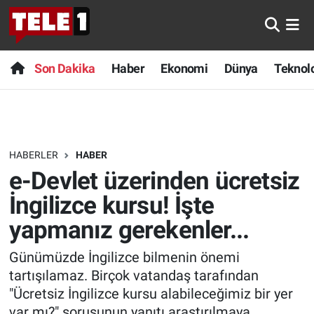
Anında Manşet
Son Dakika
Nöbetçi Eczaneler
Son Dakika
Haber
Ekonomi
Dünya
Teknolo
Başka Sohbetler
Haber
Hava Durumu
Belgesel
Ekonomi
Namaz Vakitleri
HABERLER
HABER
Bilim turu
Dünya
Trafik Durumu
e-Devlet üzerinden ücretsiz
Bilim ve Teknoloji Evreni
Teknoloji
Süper Lig Puan Durumu ve Fikstür
İngilizce kursu! İşte
yapmanız gerekenler...
Doğa Konuşuyor
Sağlık
Tüm Manşetler
Günümüzde İngilizce bilmenin önemi
Dünya
Spor
Son Dakika Haberleri
tartışılamaz. Birçok vatandaş tarafından
"Ücretsiz İngilizce kursu alabileceğimiz bir yer
Ege Saati
Yayın Akışı
Haber Arşivi
var mı?" sorusunun yanıtı araştırılmaya