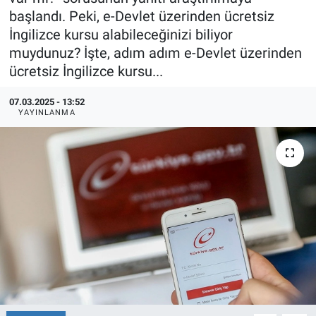
başlandı. Peki, e-Devlet üzerinden ücretsiz
Ege'den Esintiler
İletişim
İngilizce kursu alabileceğinizi biliyor
muydunuz? İşte, adım adım e-Devlet üzerinden
Eğitim
ücretsiz İngilizce kursu...
Eğlence
07.03.2025 - 13:52
YAYINLANMA
Ekonomi
Forum
Gerçeğin İzinde
Gün Başlıyor
Gün Bitiyor
Gün Ortası