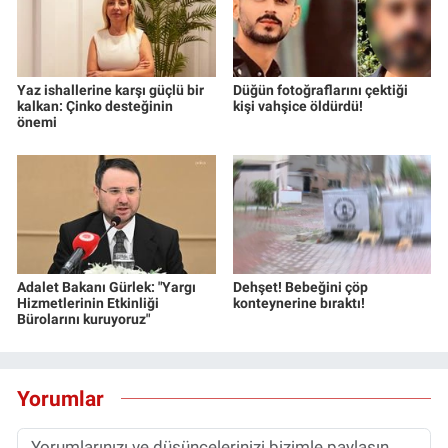
Yerel Yaşam
Canlı Yayın
Yaz ishallerine karşı güçlü bir
Düğün fotoğraflarını çektiği
kalkan: Çinko desteğinin
kişi vahşice öldürdü!
önemi
Adalet Bakanı Gürlek: "Yargı
Dehşet! Bebeğini çöp
Hizmetlerinin Etkinliği
konteynerine bıraktı!
Bürolarını kuruyoruz"
Yorumlar