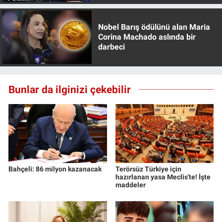
Nedir
Nobel Barış ödülünü alan Maria
Popüler
Corina Machado aslında bir
darbeci
Programlar
Sağlık
Bunlar da ilginizi çekebilir
Spor
Teknoloji
Türkiye'nin Geleceği
Bahçeli: 86 milyon kazanacak
Terörsüz Türkiye için
hazırlanan yasa Meclis'te! İşte
Türkiye'nin Gündemi
maddeler
Yerel Gündem