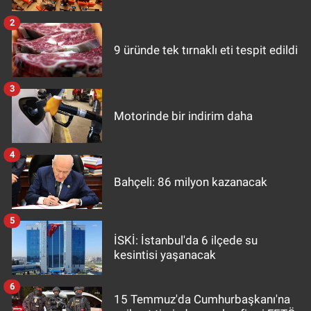
2
9 üründe tek tırnaklı eti tespit edildi
3
Motorinde bir indirim daha
4
Bahçeli: 86 milyon kazanacak
5
İSKİ: İstanbul'da 6 ilçede su
kesintisi yaşanacak
6
15 Temmuz'da Cumhurbaşkanı'na