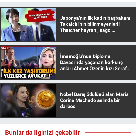
Japonya'nın ilk kadın başbakanı
Takaichi'nin bilinmeyenleri!
Thatcher hayranı, sağcı
muhafazakar
İmamoğlu'nun Diploma
Davası'nda yaşanan korkunç
anları Ahmet Özer'in kızı Seraf
Özer anlattı!
Nobel Barış ödülünü alan Maria
Corina Machado aslında bir
darbeci
Bunlar da ilginizi çekebilir