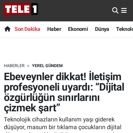
Anında Manşet
Son Dakika
Nöbetçi Eczaneler
Son Dakika
Haber
Ekonomi
Dünya
Teknolo
Başka Sohbetler
Haber
Hava Durumu
Belgesel
Ekonomi
Namaz Vakitleri
HABERLER
YEREL GÜNDEM
Bilim turu
Dünya
Trafik Durumu
Ebeveynler dikkat! İletişim
Bilim ve Teknoloji Evreni
Teknoloji
Süper Lig Puan Durumu ve Fikstür
profesyoneli uyardı: “Dijital
özgürlüğün sınırlarını
Doğa Konuşuyor
Sağlık
Tüm Manşetler
çizmek şart”
Dünya
Spor
Son Dakika Haberleri
Teknolojik cihazların kullanım yaşı giderek
düşüyor, masum bir tıklama çocukların dijital
Ege Saati
Yayın Akışı
Haber Arşivi