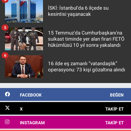
İSKİ: İstanbul'da 6 ilçede su
kesintisi yaşanacak
5
15 Temmuz'da Cumhurbaşkanı'na
suikast timinde yer alan firari FETÖ
hükümlüsü 10 yıl sonra yakalandı
6
16 ilde eş zamanlı “vatandaşlık”
operasyonu: 73 kişi gözaltına alındı
FACEBOOK
BEĞEN
X
TAKIP ET
INSTAGRAM
TAKIP ET