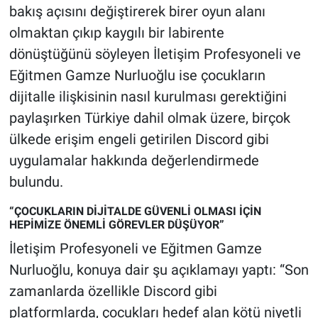
Nedir
bakış açısını değiştirerek birer oyun alanı
olmaktan çıkıp kaygılı bir labirente
Popüler
dönüştüğünü söyleyen İletişim Profesyoneli ve
Eğitmen Gamze Nurluoğlu ise çocukların
Programlar
dijitalle ilişkisinin nasıl kurulması gerektiğini
Sağlık
paylaşırken Türkiye dahil olmak üzere, birçok
ülkede erişim engeli getirilen Discord gibi
Spor
uygulamalar hakkında değerlendirmede
bulundu.
Teknoloji
“ÇOCUKLARIN DİJİTALDE GÜVENLİ OLMASI İÇİN
Türkiye'nin Geleceği
HEPİMİZE ÖNEMLİ GÖREVLER DÜŞÜYOR”
İletişim Profesyoneli ve Eğitmen Gamze
Türkiye'nin Gündemi
Nurluoğlu, konuya dair şu açıklamayı yaptı: “Son
zamanlarda özellikle Discord gibi
Yerel Gündem
platformlarda, çocukları hedef alan kötü niyetli