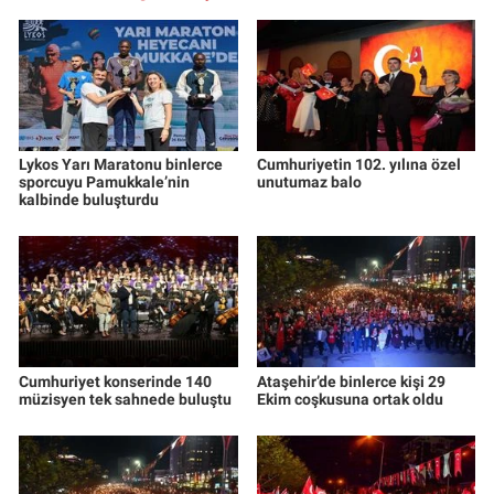
Lykos Yarı Maratonu binlerce
Cumhuriyetin 102. yılına özel
sporcuyu Pamukkale’nin
unutumaz balo
kalbinde buluşturdu
Cumhuriyet konserinde 140
Ataşehir’de binlerce kişi 29
müzisyen tek sahnede buluştu
Ekim coşkusuna ortak oldu