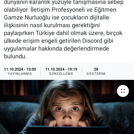
dünyanın karanlık yüzüyle tanışmasına sebep
olabiliyor. İletişim Profesyoneli ve Eğitmen
Ege'den Esintiler
İletişim
Gamze Nurluoğlu ise çocukların dijitalle
ilişkisinin nasıl kurulması gerektiğini
Eğitim
paylaşırken Türkiye dahil olmak üzere, birçok
ülkede erişim engeli getirilen Discord gibi
Eğlence
uygulamalar hakkında değerlendirmede
bulundu.
Ekonomi
11.10.2024 - 15:00
11.10.2024 - 19:19
28
Forum
YAYINLANMA
GÜNCELLEME
GÖSTERIM
Gerçeğin İzinde
Gün Başlıyor
Gün Bitiyor
Gün Ortası