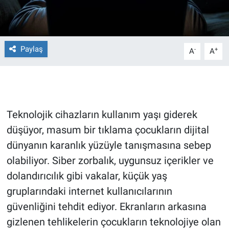
Gündem Özel
Paylaş
Günün görüntüsü
-
+
A
A
Haber
İlan
Teknolojik cihazların kullanım yaşı giderek
Kimdir
düşüyor, masum bir tıklama çocukların dijital
dünyanın karanlık yüzüyle tanışmasına sebep
Koronavirüs
olabiliyor. Siber zorbalık, uygunsuz içerikler ve
dolandırıcılık gibi vakalar, küçük yaş
Kültür Sanat
gruplarındaki internet kullanıcılarının
güvenliğini tehdit ediyor. Ekranların arkasına
Ne demişti
gizlenen tehlikelerin çocukların teknolojiye olan