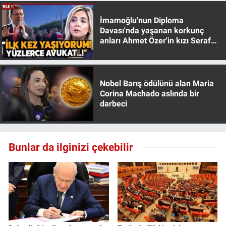
Yerel Yaşam
İmamoğlu'nun Diploma
Davası'nda yaşanan korkunç
Canlı Yayın
anları Ahmet Özer'in kızı Seraf
Özer anlattı!
Nobel Barış ödülünü alan Maria
Corina Machado aslında bir
darbeci
Bunlar da ilginizi çekebilir