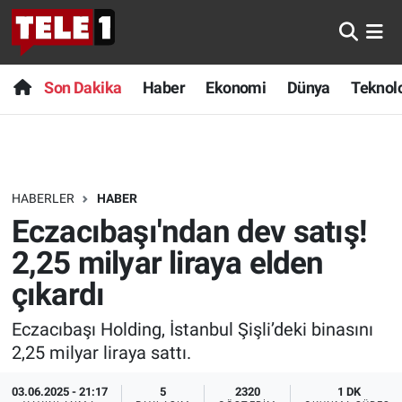
Anında Manşet
Son Dakika
Nöbetçi Eczaneler
Son Dakika
Haber
Ekonomi
Dünya
Teknolo
Başka Sohbetler
Haber
Hava Durumu
Belgesel
Ekonomi
Namaz Vakitleri
HABERLER
HABER
Bilim turu
Dünya
Trafik Durumu
Eczacıbaşı'ndan dev satış!
Bilim ve Teknoloji Evreni
Teknoloji
Süper Lig Puan Durumu ve Fikstür
2,25 milyar liraya elden
çıkardı
Doğa Konuşuyor
Sağlık
Tüm Manşetler
Eczacıbaşı Holding, İstanbul Şişli’deki binasını
Dünya
Spor
Son Dakika Haberleri
2,25 milyar liraya sattı.
Ege Saati
Yayın Akışı
Haber Arşivi
03.06.2025 - 21:17
5
2320
1 DK