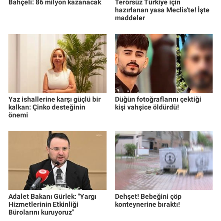
Bahçeli: 86 milyon kazanacak
Terörsüz Türkiye için
hazırlanan yasa Meclis'te! İşte
maddeler
Yaz ishallerine karşı güçlü bir
Düğün fotoğraflarını çektiği
kalkan: Çinko desteğinin
kişi vahşice öldürdü!
önemi
Adalet Bakanı Gürlek: "Yargı
Dehşet! Bebeğini çöp
Hizmetlerinin Etkinliği
konteynerine bıraktı!
Bürolarını kuruyoruz"