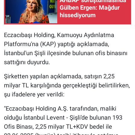
Gülben Ergen: Mağdur
Gündem Özel
hissediyorum
Günün görüntüsü
Eczacıbaşı Holding, Kamuoyu Aydınlatma
Platformu'na (KAP) yaptığı açıklamada,
Haber
İstanbul'un Şişli ilçesinde bulunan ofis binasını
İlan
sattığını duyurdu.
Kimdir
Şirketten yapılan açıklamada, satışın 2,25
milyar TL karşılığında gerçekleştiği belirtilirken,
Koronavirüs
şu ifadelere yer verildi:
Kültür Sanat
"Eczacıbaşı Holding A.Ş. tarafından, maliki
olduğu İstanbul Levent - Şişli'de bulunan 193
Ne demişti
Ofis Binası, 2,25 milyar TL+KDV bedel ile