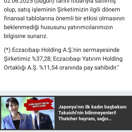
02.06.2025 (bugün) tarihi itibarıyla satılmış
Nedir
olup, satış işleminin Şirketimizin ilgili dönem
Popüler
finansal tablolarına önemli bir etkisi olmasının
beklenmediği hususunu yatırımcılarımızın
Programlar
bilgisine sunarız.
Sağlık
(*) Eczacıbaşı Holding A.Ş.'nin sermayesinde
Şirketimiz %37,28; Eczacıbaşı Yatırım Holding
Spor
Ortaklığı A.Ş. %11,54 oranında pay sahibidir."
Teknoloji
Türkiye'nin Geleceği
Japonya'nın ilk kadın başbakanı
Türkiye'nin Gündemi
Takaichi'nin bilinmeyenleri!
Thatcher hayranı, sağcı
Yerel Gündem
muhafazakar