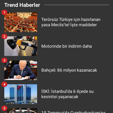
Trend Haberler
1
Terörsüz Türkiye için hazırlanan
yasa Meclis'te! İşte maddeler
2
Motorinde bir indirim daha
3
Bahçeli: 86 milyon kazanacak
4
İSKİ: İstanbul'da 6 ilçede su
kesintisi yaşanacak
5
15 Temmuz'da Cumhurbaşkanı'na