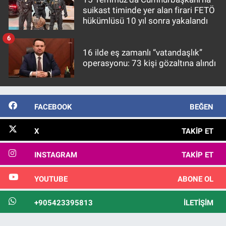
suikast timinde yer alan firari FETÖ
hükümlüsü 10 yıl sonra yakalandı
6
16 ilde eş zamanlı “vatandaşlık”
operasyonu: 73 kişi gözaltına alındı
FACEBOOK
BEĞEN
X
TAKIP ET
INSTAGRAM
TAKIP ET
YOUTUBE
ABONE OL
+905423395813
İLETIŞIM