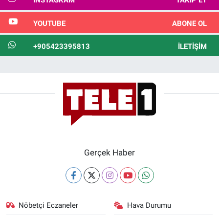
INSTAGRAM
TAKIP ET
YOUTUBE
ABONE OL
+905423395813
İLETIŞIM
Gerçek Haber
Nöbetçi Eczaneler
Hava Durumu