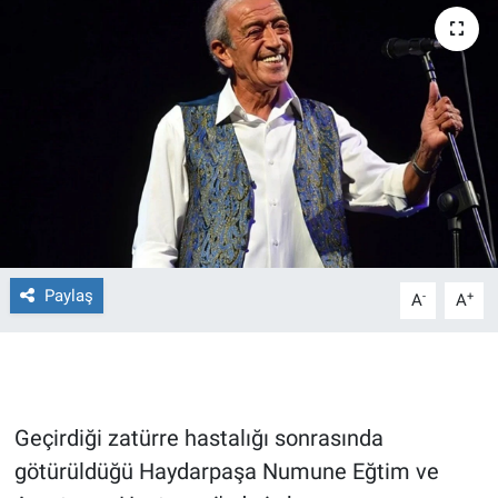
Ege'den Esintiler
İletişim
Eğitim
Eğlence
Ekonomi
Forum
Paylaş
-
+
A
A
Gerçeğin İzinde
Gün Başlıyor
Geçirdiği zatürre hastalığı sonrasında
Gün Bitiyor
götürüldüğü Haydarpaşa Numune Eğtim ve
Gün Ortası