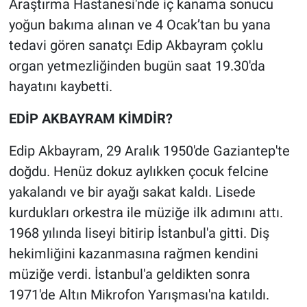
Araştırma Hastanesi'nde iç kanama sonucu
yoğun bakıma alınan ve 4 Ocak’tan bu yana
Gündem Özel
tedavi gören sanatçı Edip Akbayram çoklu
organ yetmezliğinden bugün saat 19.30'da
Günün görüntüsü
hayatını kaybetti.
Haber
EDİP AKBAYRAM KİMDİR?
İlan
Edip Akbayram, 29 Aralık 1950'de Gaziantep'te
doğdu. Henüz dokuz aylıkken çocuk felcine
Kimdir
yakalandı ve bir ayağı sakat kaldı. Lisede
Koronavirüs
kurdukları orkestra ile müziğe ilk adımını attı.
1968 yılında liseyi bitirip İstanbul'a gitti. Diş
Kültür Sanat
hekimliğini kazanmasına rağmen kendini
müziğe verdi. İstanbul'a geldikten sonra
Ne demişti
1971'de Altın Mikrofon Yarışması'na katıldı.