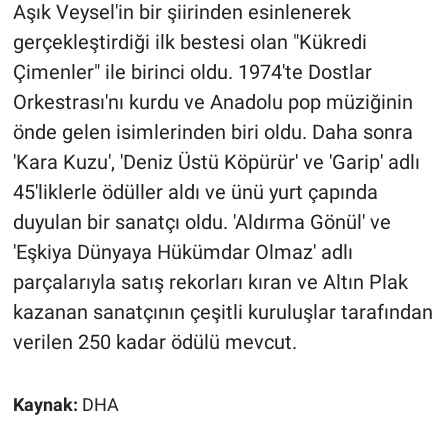
Nedir
Aşık Veysel'in bir şiirinden esinlenerek
gerçekleştirdiği ilk bestesi olan "Kükredi
Popüler
Çimenler" ile birinci oldu. 1974'te Dostlar
Orkestrası'nı kurdu ve Anadolu pop müziğinin
Programlar
önde gelen isimlerinden biri oldu. Daha sonra
Sağlık
'Kara Kuzu', 'Deniz Üstü Köpürür' ve 'Garip' adlı
45'liklerle ödüller aldı ve ünü yurt çapında
Spor
duyulan bir sanatçı oldu. 'Aldırma Gönül' ve
'Eşkiya Dünyaya Hükümdar Olmaz' adlı
Teknoloji
parçalarıyla satış rekorları kıran ve Altın Plak
kazanan sanatçının çeşitli kuruluşlar tarafından
Türkiye'nin Geleceği
verilen 250 kadar ödülü mevcut.
Türkiye'nin Gündemi
Kaynak:
DHA
Yerel Gündem