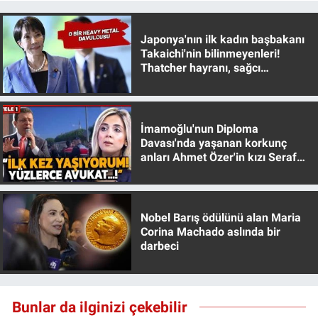
Yerel Yaşam
Japonya'nın ilk kadın başbakanı
Canlı Yayın
Takaichi'nin bilinmeyenleri!
Thatcher hayranı, sağcı
muhafazakar
İmamoğlu'nun Diploma
Davası'nda yaşanan korkunç
anları Ahmet Özer'in kızı Seraf
Özer anlattı!
Nobel Barış ödülünü alan Maria
Corina Machado aslında bir
darbeci
Bunlar da ilginizi çekebilir