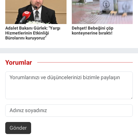
Adalet Bakanı Gürlek: "Yargı
Dehşet! Bebeğini çöp
Hizmetlerinin Etkinliği
konteynerine bıraktı!
Bürolarını kuruyoruz"
Yorumlar
Gönder