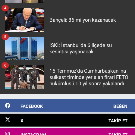
4
Bahçeli: 86 milyon kazanacak
5
İSKİ: İstanbul'da 6 ilçede su
kesintisi yaşanacak
6
15 Temmuz'da Cumhurbaşkanı'na
suikast timinde yer alan firari FETÖ
hükümlüsü 10 yıl sonra yakalandı
FACEBOOK
BEĞEN
X
TAKIP ET