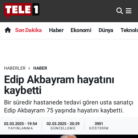
Anında Manşet
Son Dakika
Nöbetçi Eczaneler
Son Dakika
Haber
Ekonomi
Dünya
Teknolo
Başka Sohbetler
Haber
Hava Durumu
Belgesel
Ekonomi
Namaz Vakitleri
HABERLER
HABER
Bilim turu
Dünya
Trafik Durumu
Edip Akbayram hayatını
Bilim ve Teknoloji Evreni
Teknoloji
Süper Lig Puan Durumu ve Fikstür
kaybetti
Bir süredir hastanede tedavi gören usta sanatçı
Doğa Konuşuyor
Sağlık
Tüm Manşetler
Edip Akbayram 75 yaşında hayatını kaybetti.
Dünya
Spor
Son Dakika Haberleri
02.03.2025 - 19:54
02.03.2025 - 20:29
3901
YAYINLANMA
GÜNCELLEME
GÖSTERIM
Ege Saati
Yayın Akışı
Haber Arşivi