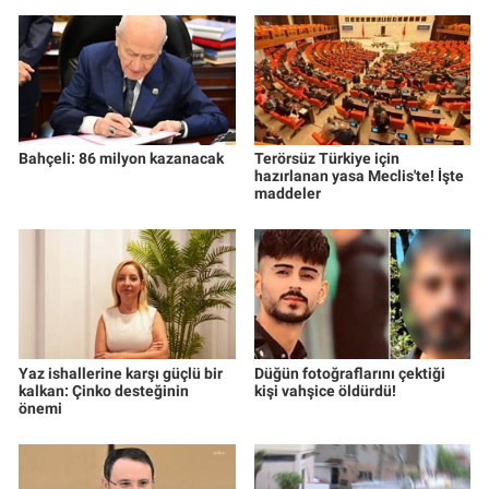
Bahçeli: 86 milyon kazanacak
Terörsüz Türkiye için
hazırlanan yasa Meclis'te! İşte
maddeler
Yaz ishallerine karşı güçlü bir
Düğün fotoğraflarını çektiği
kalkan: Çinko desteğinin
kişi vahşice öldürdü!
önemi