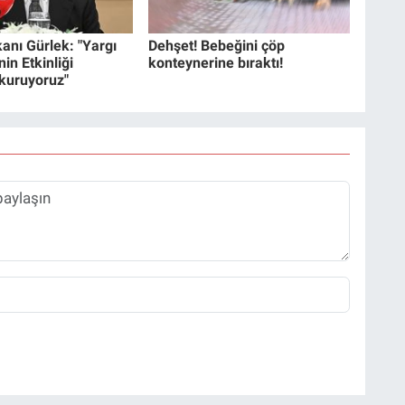
anı Gürlek: "Yargı
Dehşet! Bebeğini çöp
in Etkinliği
konteynerine bıraktı!
 kuruyoruz"