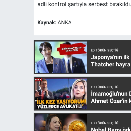
Nedir
adli kontrol şartıyla serbest bırakıldı
Popüler
Kaynak:
ANKA
Programlar
Sağlık
EDITÖRÜN SEÇTIĞI
Japonya'nın ilk
Spor
Thatcher hayra
Teknoloji
EDITÖRÜN SEÇTIĞI
Türkiye'nin Geleceği
İmamoğlu'nun D
Ahmet Özer'in k
Türkiye'nin Gündemi
Yerel Gündem
EDITÖRÜN SEÇTIĞI
Nobel Barış öd