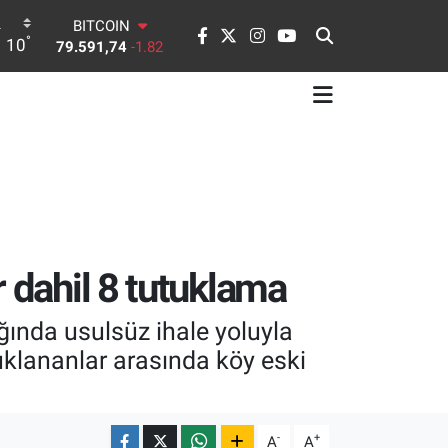
BITCOIN
°
10
79.591,74
-1.82
DOLAR
45,43620
0.02
EURO
53,38690
0.19
STERLİN
61,60380
0.18
G.ALTIN
6862,09000
0.19
BİST100
14.598,00
0
 dahil 8 tutuklama
ğında usulsüz ihale yoluyla
tuklananlar arasında köy eski
-
+
A
A