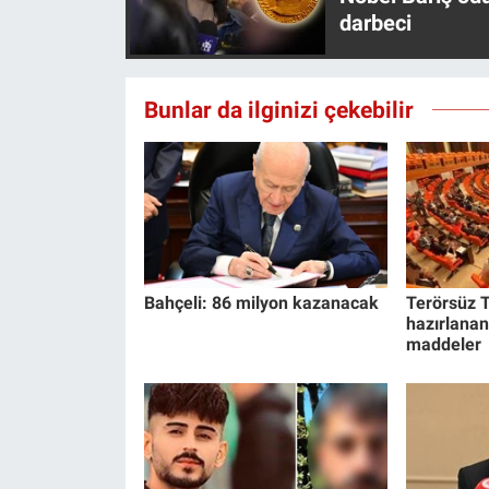
Yerel Yaşam
darbeci
Canlı Yayın
Bunlar da ilginizi çekebilir
Bahçeli: 86 milyon kazanacak
Terörsüz T
hazırlanan
maddeler