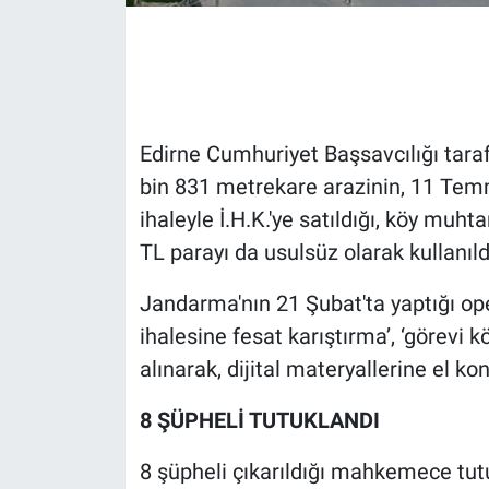
Gündem Özel
Günün görüntüsü
Edirne Cumhuriyet Başsavcılığı tar
Haber
bin 831 metrekare arazinin, 11 Temm
ihaleyle İ.H.K.'ye satıldığı, köy muht
İlan
TL parayı da usulsüz olarak kullanıldı
Kimdir
Jandarma'nın 21 Şubat'ta yaptığı op
Koronavirüs
ihalesine fesat karıştırma’, ‘görevi k
alınarak, dijital materyallerine el ko
Kültür Sanat
8 ŞÜPHELİ TUTUKLANDI
Ne demişti
8 şüpheli çıkarıldığı mahkemece tut