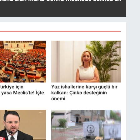
ürkiye için
Yaz ishallerine karşı güçlü bir
 yasa Meclis'te! İşte
kalkan: Çinko desteğinin
önemi