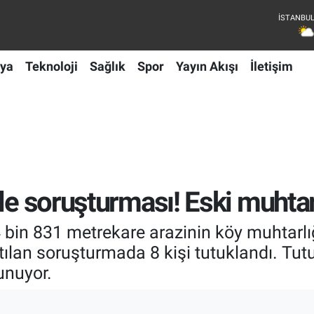
ya
Teknoloji
Sağlık
Spor
Yayın Akışı
İletişim
ale soruşturması! Eski muhtar
 bin 831 metrekare arazinin köy muhtarlı
latılan soruşturmada 8 kişi tutuklandı. Tu
unuyor.