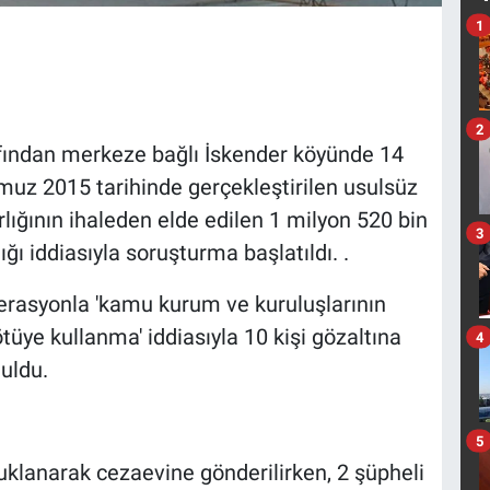
1
2
afından merkeze bağlı İskender köyünde 14
uz 2015 tarihinde gerçekleştirilen usulsüz
arlığının ihaleden elde edilen 1 milyon 520 bin
3
ğı iddiasıyla soruşturma başlatıldı. .
erasyonla 'kamu kurum ve kuruluşlarının
ötüye kullanma' iddiasıyla 10 kişi gözaltına
4
nuldu.
5
uklanarak cezaevine gönderilirken, 2 şüpheli