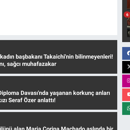
.
6
 kadın başbakanı Takaichi'nin bilinmeyenleri!
nı, sağcı muhafazakar
iploma Davası'nda yaşanan korkunç anları
ızı Seraf Özer anlattı!
ülünü alan Maria Corina Machado aslında bir