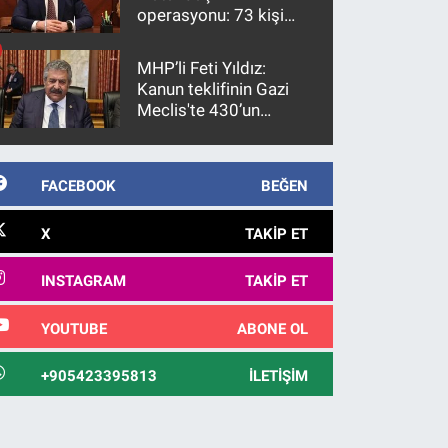
operasyonu: 73 kişi
gözaltına alındı
MHP’li Feti Yıldız:
Kanun teklifinin Gazi
Meclis'te 430’un
üzerinde bir kabulle
kanunlaşacağı
görülmektedir
FACEBOOK
BEĞEN
X
TAKIP ET
INSTAGRAM
TAKIP ET
YOUTUBE
ABONE OL
+905423395813
İLETIŞIM