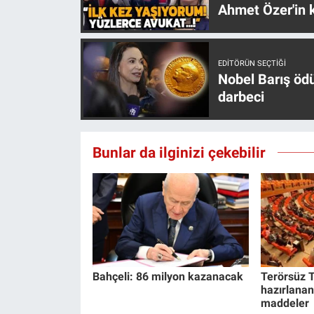
Ahmet Özer'in k
EDITÖRÜN SEÇTIĞI
Nobel Barış öd
darbeci
Bunlar da ilginizi çekebilir
Bahçeli: 86 milyon kazanacak
Terörsüz T
hazırlanan
maddeler