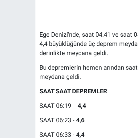
Gündem Özel
Günün görüntüsü
Ege Denizi'nde, saat 04.41 ve saat 0
4,4 büyüklüğünde üç deprem meydan
Haber
derinlikte meydana geldi.
İlan
Bu depremlerin hemen arından saat 
meydana geldi.
Kimdir
SAAT SAAT DEPREMLER
Koronavirüs
SAAT 06:19 -
4,4
Kültür Sanat
SAAT 06:23 -
4,6
Ne demişti
SAAT 06:33 -
4,4