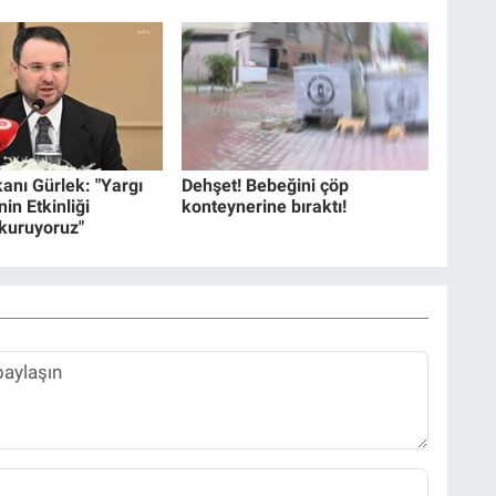
anı Gürlek: "Yargı
Dehşet! Bebeğini çöp
in Etkinliği
konteynerine bıraktı!
 kuruyoruz"