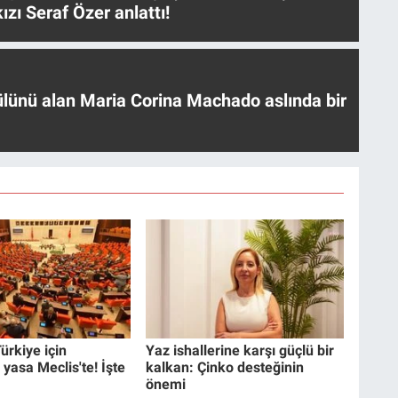
ızı Seraf Özer anlattı!
ülünü alan Maria Corina Machado aslında bir
ürkiye için
Yaz ishallerine karşı güçlü bir
 yasa Meclis'te! İşte
kalkan: Çinko desteğinin
önemi