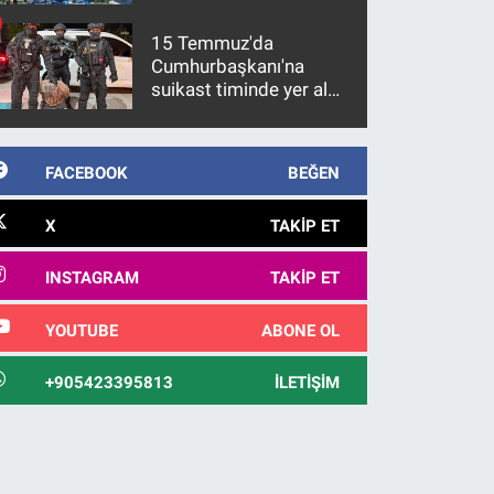
15 Temmuz'da
Cumhurbaşkanı'na
suikast timinde yer alan
firari FETÖ hükümlüsü
10 yıl sonra yakalandı
FACEBOOK
BEĞEN
X
TAKIP ET
INSTAGRAM
TAKIP ET
YOUTUBE
ABONE OL
+905423395813
İLETIŞIM