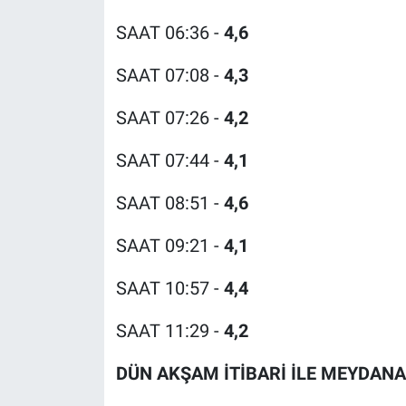
Nedir
SAAT 06:36 -
4,6
Popüler
SAAT 07:08 -
4,3
Programlar
SAAT 07:26 -
4,2
Sağlık
SAAT 07:44 -
4,1
Spor
SAAT 08:51 -
4,6
Teknoloji
SAAT 09:21 -
4,1
Türkiye'nin Geleceği
SAAT 10:57 -
4,4
SAAT 11:29 -
4,2
Türkiye'nin Gündemi
DÜN AKŞAM İTİBARİ İLE MEYDAN
Yerel Gündem