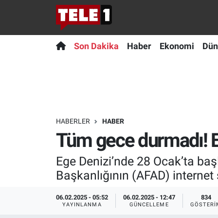
Anında Manşet
Son Dakika
Nöbetçi Eczaneler
Son Dakika
Haber
Ekonomi
Dün
Başka Sohbetler
Haber
Hava Durumu
Belgesel
Ekonomi
Namaz Vakitleri
Bilim turu
Dünya
Trafik Durumu
HABERLER
HABER
Tüm gece durmadı! E
Bilim ve Teknoloji Evreni
Teknoloji
Süper Lig Puan Durumu ve Fikstür
Ege Denizi’nde 28 Ocak’ta baş
Doğa Konuşuyor
Sağlık
Tüm Manşetler
Başkanlığının (AFAD) internet 
Dünya
Spor
Son Dakika Haberleri
06.02.2025 - 05:52
06.02.2025 - 12:47
834
YAYINLANMA
GÜNCELLEME
GÖSTERI
Ege Saati
Yayın Akışı
Haber Arşivi