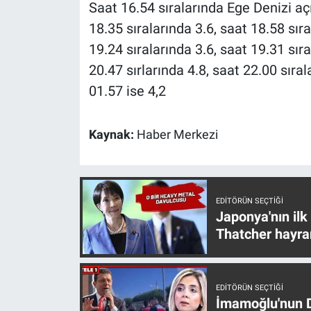
Saat 16.54 sıralarında Ege Denizi açı
Yerel Yaşam
18.35 sıralarında 3.6, saat 18.58 sıra
19.24 sıralarında 3.6, saat 19.31 sıra
Canlı Yayın
20.47 sırlarında 4.8, saat 22.00 sıral
01.57 ise 4,2
Kaynak:
Haber Merkezi
EDITÖRÜN SEÇTIĞI
Japonya'nın ilk
Thatcher hayra
EDITÖRÜN SEÇTIĞI
İmamoğlu'nun D