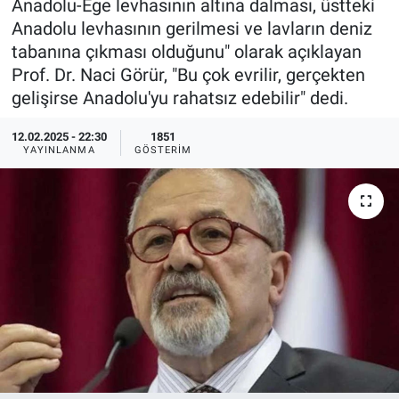
Anadolu-Ege levhasının altına dalması, üstteki
Anadolu levhasının gerilmesi ve lavların deniz
Ege'den Esintiler
İletişim
tabanına çıkması olduğunu" olarak açıklayan
Prof. Dr. Naci Görür, "Bu çok evrilir, gerçekten
Eğitim
gelişirse Anadolu'yu rahatsız edebilir" dedi.
Eğlence
12.02.2025 - 22:30
1851
YAYINLANMA
GÖSTERIM
Ekonomi
Forum
Gerçeğin İzinde
Gün Başlıyor
Gün Bitiyor
Gün Ortası