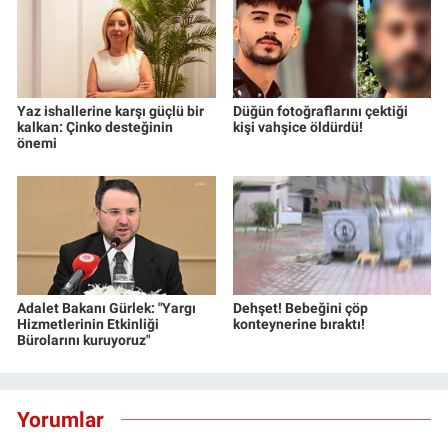
Yaz ishallerine karşı güçlü bir
Düğün fotoğraflarını çektiği
kalkan: Çinko desteğinin
kişi vahşice öldürdü!
önemi
Adalet Bakanı Gürlek: "Yargı
Dehşet! Bebeğini çöp
Hizmetlerinin Etkinliği
konteynerine bıraktı!
Bürolarını kuruyoruz"
Yorumlar