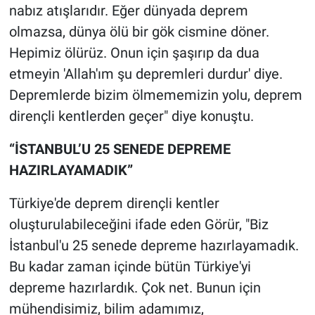
Nedir
nabız atışlarıdır. Eğer dünyada deprem
olmazsa, dünya ölü bir gök cismine döner.
Popüler
Hepimiz ölürüz. Onun için şaşırıp da dua
etmeyin 'Allah'ım şu depremleri durdur' diye.
Programlar
Depremlerde bizim ölmememizin yolu, deprem
Sağlık
dirençli kentlerden geçer" diye konuştu.
“İSTANBUL’U 25 SENEDE DEPREME
Spor
HAZIRLAYAMADIK”
Teknoloji
Türkiye'de deprem dirençli kentler
Türkiye'nin Geleceği
oluşturulabileceğini ifade eden Görür, "Biz
İstanbul'u 25 senede depreme hazırlayamadık.
Türkiye'nin Gündemi
Bu kadar zaman içinde bütün Türkiye'yi
depreme hazırlardık. Çok net. Bunun için
Yerel Gündem
mühendisimiz, bilim adamımız,