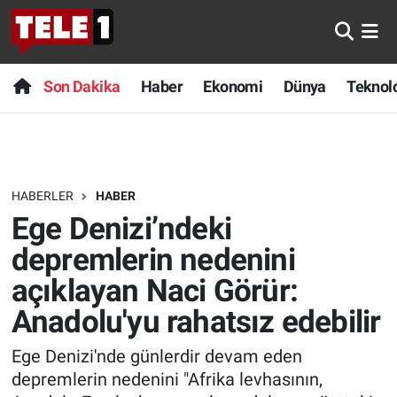
Anında Manşet
Son Dakika
Nöbetçi Eczaneler
Son Dakika
Haber
Ekonomi
Dünya
Teknolo
Başka Sohbetler
Haber
Hava Durumu
Belgesel
Ekonomi
Namaz Vakitleri
HABERLER
HABER
Bilim turu
Dünya
Trafik Durumu
Ege Denizi’ndeki
Bilim ve Teknoloji Evreni
Teknoloji
Süper Lig Puan Durumu ve Fikstür
depremlerin nedenini
açıklayan Naci Görür:
Doğa Konuşuyor
Sağlık
Tüm Manşetler
Anadolu'yu rahatsız edebilir
Dünya
Spor
Son Dakika Haberleri
Ege Denizi'nde günlerdir devam eden
depremlerin nedenini "Afrika levhasının,
Ege Saati
Yayın Akışı
Haber Arşivi