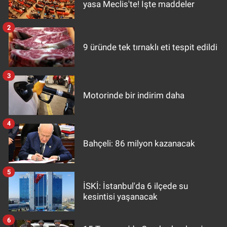
yasa Meclis'te! İşte maddeler
2
9 üründe tek tırnaklı eti tespit edildi
3
Motorinde bir indirim daha
4
Bahçeli: 86 milyon kazanacak
5
İSKİ: İstanbul'da 6 ilçede su
kesintisi yaşanacak
6