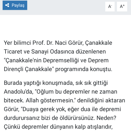
Paylaş
-
+
A
A
Gündem Özel
Günün görüntüsü
Yer bilimci Prof. Dr. Naci Görür, Çanakkale
Haber
Ticaret ve Sanayi Odasınca düzenlenen
İlan
"Çanakkale'nin Depremselliği ve Deprem
Dirençli Çanakkale" programında konuştu.
Kimdir
Burada yaptığı konuşmada, sık sık gittiği
Koronavirüs
Anadolu'da, "Oğlum bu depremler ne zaman
bitecek. Allah göstermesin." denildiğini aktaran
Kültür Sanat
Görür, "Duaya gerek yok, eğer dua ile depremi
durdurursanız bizi de öldürürsünüz. Neden?
Ne demişti
Çünkü depremler dünyanın kalp atışlarıdır,