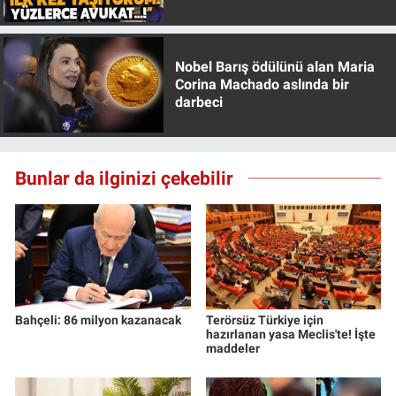
Özer anlattı!
Nobel Barış ödülünü alan Maria
Corina Machado aslında bir
darbeci
Bunlar da ilginizi çekebilir
Bahçeli: 86 milyon kazanacak
Terörsüz Türkiye için
hazırlanan yasa Meclis'te! İşte
maddeler