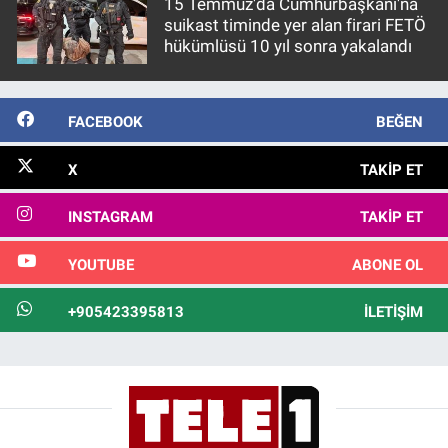
15 Temmuz'da Cumhurbaşkanı'na
suikast timinde yer alan firari FETÖ
hükümlüsü 10 yıl sonra yakalandı
FACEBOOK
BEĞEN
X
TAKIP ET
INSTAGRAM
TAKIP ET
YOUTUBE
ABONE OL
+905423395813
İLETIŞIM