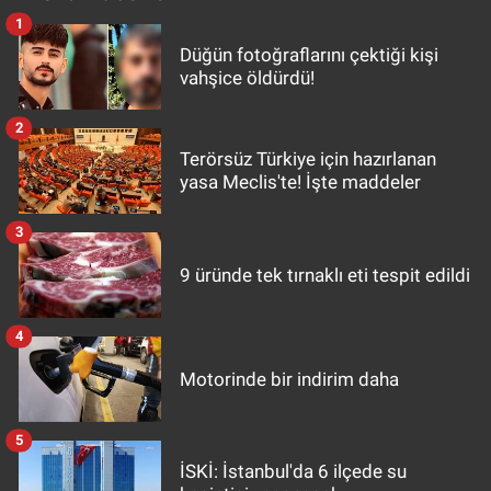
1
Düğün fotoğraflarını çektiği kişi
vahşice öldürdü!
2
Terörsüz Türkiye için hazırlanan
yasa Meclis'te! İşte maddeler
3
9 üründe tek tırnaklı eti tespit edildi
4
Motorinde bir indirim daha
5
İSKİ: İstanbul'da 6 ilçede su