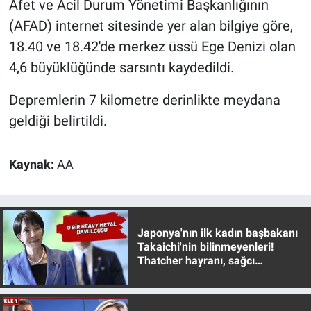
Afet ve Acil Durum Yönetimi Başkanlığının
(AFAD) internet sitesinde yer alan bilgiye göre,
Gündem Özel
18.40 ve 18.42'de merkez üssü Ege Denizi olan
4,6 büyüklüğünde sarsıntı kaydedildi.
Günün görüntüsü
Depremlerin 7 kilometre derinlikte meydana
Haber
geldiği belirtildi.
İlan
Kaynak:
AA
Kimdir
Koronavirüs
Japonya'nın ilk kadın başbakanı
Kültür Sanat
Takaichi'nin bilinmeyenleri!
Thatcher hayranı, sağcı
muhafazakar
Ne demişti