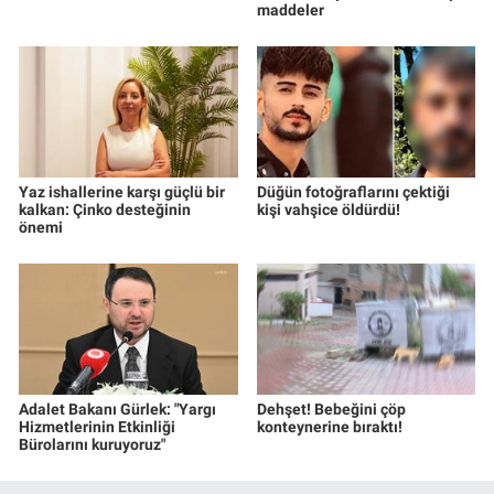
maddeler
Yerel Yaşam
Canlı Yayın
Yaz ishallerine karşı güçlü bir
Düğün fotoğraflarını çektiği
kalkan: Çinko desteğinin
kişi vahşice öldürdü!
önemi
Adalet Bakanı Gürlek: "Yargı
Dehşet! Bebeğini çöp
Hizmetlerinin Etkinliği
konteynerine bıraktı!
Bürolarını kuruyoruz"