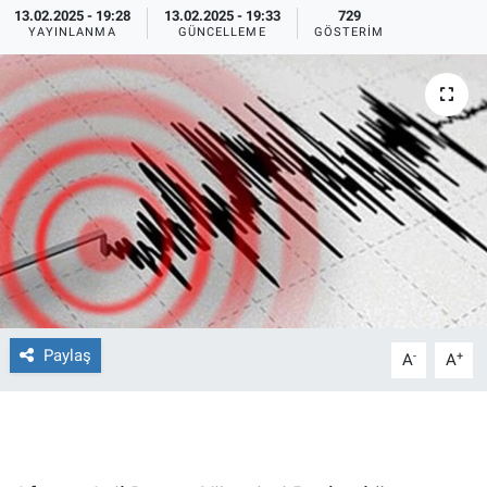
13.02.2025 - 19:28
13.02.2025 - 19:33
729
YAYINLANMA
GÜNCELLEME
GÖSTERIM
Ege'den Esintiler
İletişim
Eğitim
Eğlence
Ekonomi
Forum
Gerçeğin İzinde
Paylaş
-
+
A
A
Gün Başlıyor
Gün Bitiyor
Gün Ortası