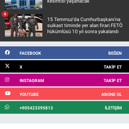
kesintisi yaşanacak
6
15 Temmuz'da Cumhurbaşkanı'na
suikast timinde yer alan firari FETÖ
hükümlüsü 10 yıl sonra yakalandı
FACEBOOK
BEĞEN
X
TAKIP ET
INSTAGRAM
TAKIP ET
YOUTUBE
ABONE OL
+905423395813
İLETIŞIM