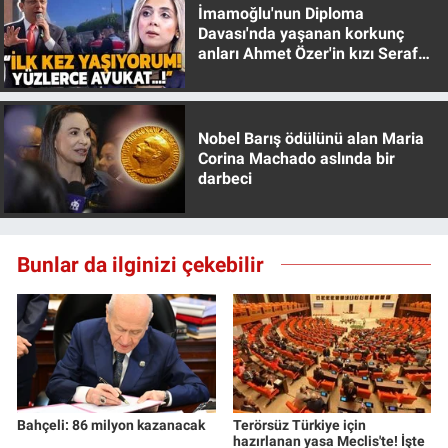
Nedir
İmamoğlu'nun Diploma
Davası'nda yaşanan korkunç
anları Ahmet Özer'in kızı Seraf
Popüler
Özer anlattı!
Programlar
Nobel Barış ödülünü alan Maria
Corina Machado aslında bir
Sağlık
darbeci
Spor
Bunlar da ilginizi çekebilir
Teknoloji
Türkiye'nin Geleceği
Türkiye'nin Gündemi
Yerel Gündem
Bahçeli: 86 milyon kazanacak
Terörsüz Türkiye için
hazırlanan yasa Meclis'te! İşte