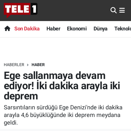
Anında Manşet
Son Dakika
Nöbetçi Eczaneler
Son Dakika
Haber
Ekonomi
Dünya
Teknolo
Başka Sohbetler
Haber
Hava Durumu
Belgesel
Ekonomi
Namaz Vakitleri
HABERLER
HABER
Bilim turu
Dünya
Trafik Durumu
Ege sallanmaya devam
Bilim ve Teknoloji Evreni
Teknoloji
Süper Lig Puan Durumu ve Fikstür
ediyor! İki dakika arayla iki
deprem
Doğa Konuşuyor
Sağlık
Tüm Manşetler
Sarsıntıların sürdüğü Ege Denizi'nde iki dakika
Dünya
Spor
Son Dakika Haberleri
arayla 4,6 büyüklüğünde iki deprem meydana
geldi.
Ege Saati
Yayın Akışı
Haber Arşivi