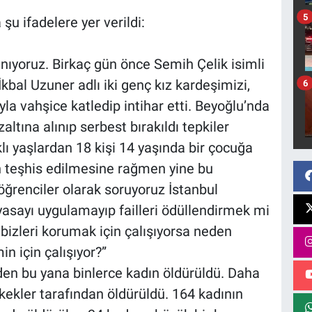
5
u ifadelere yer verildi:
ıyoruz. Birkaç gün önce Semih Çelik isimli
kbal Uzuner adlı iki genç kız kardeşimizi,
6
la vahşice katledip intihar etti. Beyoğlu’nda
zaltına alınıp serbest bırakıldı tepkiler
lı yaşlardan 18 kişi 14 yaşında bir çocuğa
in teşhis edilmesine rağmen yine bu
öğrenciler olarak soruyoruz İstanbul
yasayı uygulamayıp failleri ödüllendirmek mi
 bizleri korumak için çalışıyorsa neden
n için çalışıyor?”
den bu yana binlerce kadın öldürüldü. Daha
rkekler tarafından öldürüldü. 164 kadının