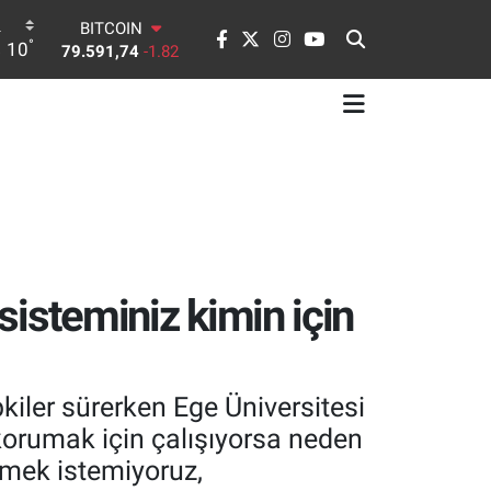
BITCOIN
79.591,74
-1.82
°
10
DOLAR
45,43620
0.02
EURO
53,38690
0.19
STERLİN
61,60380
0.18
G.ALTIN
6862,09000
0.19
BİST100
14.598,00
0
 sisteminiz kimin için
kiler sürerken Ege Üniversitesi
 korumak için çalışıyorsa neden
ilmek istemiyoruz,