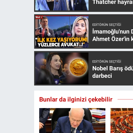
Thatcher hayra
EDITÖRÜN SEÇTIĞI
İmamoğlu'nun D
Ahmet Özer'in k
EDITÖRÜN SEÇTIĞI
Nobel Barış öd
darbeci
Bunlar da ilginizi çekebilir