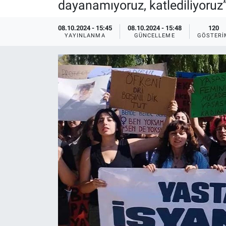
dayanamıyoruz, katlediliyoruz”
Ege'den Esintiler
İletişim
08.10.2024 - 15:45
08.10.2024 - 15:48
120
YAYINLANMA
GÜNCELLEME
GÖSTERI
Eğitim
Eğlence
Ekonomi
Forum
Gerçeğin İzinde
Gün Başlıyor
Gün Bitiyor
Gün Ortası