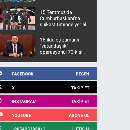
15 Temmuz'da
Cumhurbaşkanı'na
suikast timinde yer alan
firari FETÖ hükümlüsü
10 yıl sonra yakalandı
16 ilde eş zamanlı
“vatandaşlık”
operasyonu: 73 kişi
gözaltına alındı
FACEBOOK
BEĞEN
X
TAKIP ET
INSTAGRAM
TAKIP ET
YOUTUBE
ABONE OL
+905423395813
İLETIŞIM