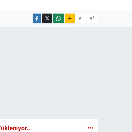
-
+
A
A
ükleniyor...