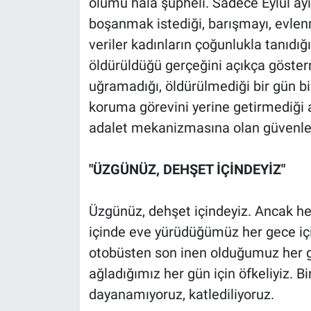
ölümü hala şüpheli. Sadece Eylül ayı
Yerel Yaşam
boşanmak istediği, barışmayı, evlenme
veriler kadınların çoğunlukla tanıdığ
Canlı Yayın
öldürüldüğü gerçeğini açıkça göster
uğramadığı, öldürülmediği bir gün bil
koruma görevini yerine getirmediği a
adalet mekanizmasına olan güvenlerin
"ÜZGÜNÜZ, DEHŞET İÇİNDEYİZ"
Üzgünüz, dehşet içindeyiz. Ancak her
içinde eve yürüdüğümüz her gece içi
otobüsten son inen olduğumuz her gü
ağladığımız her gün için öfkeliyiz. B
dayanamıyoruz, katlediliyoruz.