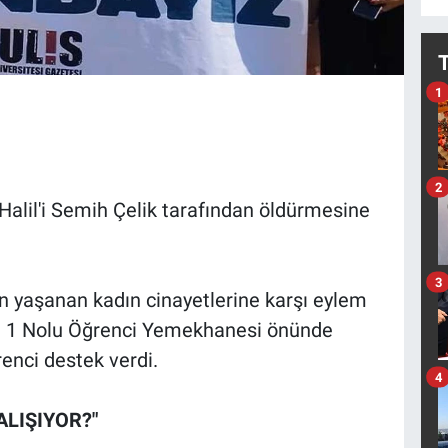
1
2
Halil'i Semih Çelik tarafından öldürmesine
3
ün yaşanan kadın cinayetlerine karşı eylem
sü 1 Nolu Öğrenci Yemekhanesi önünde
enci destek verdi.
4
ALIŞIYOR?"