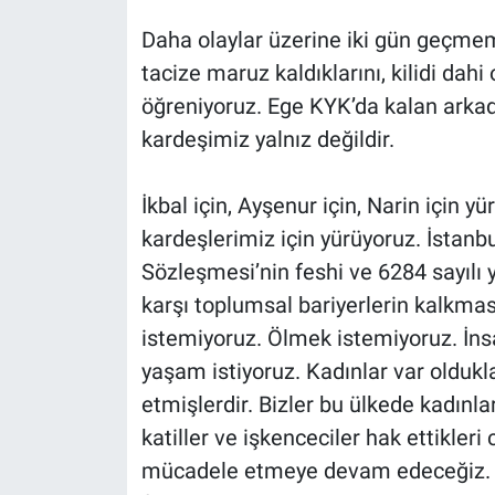
Daha olaylar üzerine iki gün geçmem
tacize maruz kaldıklarını, kilidi dah
öğreniyoruz. Ege KYK’da kalan arkadaş
kardeşimiz yalnız değildir.
İkbal için, Ayşenur için, Narin için 
kardeşlerimiz için yürüyoruz. İstanb
Sözleşmesi’nin feshi ve 6284 sayılı
karşı toplumsal bariyerlerin kalkma
istemiyoruz. Ölmek istemiyoruz. İns
yaşam istiyoruz. Kadınlar var oldukl
etmişlerdir. Bizler bu ülkede kadınla
katiller ve işkenceciler hak ettikler
mücadele etmeye devam edeceğiz. Te