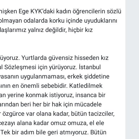
işken Ege KYK’daki kadın öğrencilerin sözlü
i olmayan odalarda korku içinde uyuduklarını
larımız yalnız değildir, hiçbir kız
yürüyoruz. Yurtlarda güvensiz hisseden kız
ul Sözleşmesi için yürüyoruz. İstanbul
 yasanın uygulanmaması, erkek şiddetine
sının en önemli sebebidir. Katledilmek
an yerine konmak istiyoruz, insanca bir
arından beri her bir hak için mücadele
r özgürce var olana kadar, bütün tacizciler,
i cezayı alana kadar omuz omuza, el ele
k bir adım bile geri atmıyoruz. Bütün