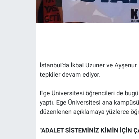
Gündem Özel
Günün görüntüsü
Haber
İlan
İstanbul'da İkbal Uzuner ve Ayşenur 
tepkiler devam ediyor.
Kimdir
Ege Üniversitesi öğrencileri de bug
Koronavirüs
yaptı. Ege Üniversitesi ana kampü
Kültür Sanat
düzenlenen açıklamaya yüzlerce öğr
Ne demişti
"ADALET SİSTEMİNİZ KİMİN İÇİN Ç