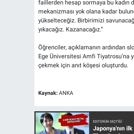
faillerden hesap sormaya bu kadın dü
mekanizması yok olana kadar bulun
yükselteceğiz. Birbirimizi savunaca
yıkacağız. Kazanacağız.”
Öğrenciler, açıklamanın ardından s
Ege Üniversitesi Amfi Tiyatrosu’na 
çekmek için anıt köşesi oluşturdu.
Kaynak:
ANKA
EDITÖRÜN SEÇTIĞI
Japonya'nın ilk