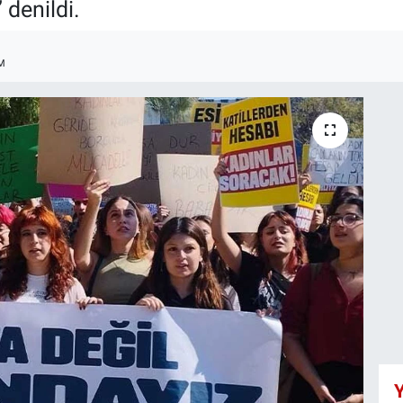
 denildi.
M
Y