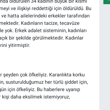
nda öldürülen 34 kadının büyük bir kısmı
yi ve ilişkiyi reddettiği için öldürüldü. Bu
ı ve hatta ailelerindeki erkekler tarafından
mektedir. Kadınların tacize, tecavüze
e yok. Erkek adalet sisteminin, kadınları
çık bir şekilde görülmektedir. Kadınlar
i yitirmiştir.
 şeyden çok öfkeliyiz. Karanlıkta korku
n, susturulduğumuz her türlü şiddet için,
n için öfkeliyiz. Bu haberlere uyanıp
ir kişi daha eksilmek istemiyoruz,