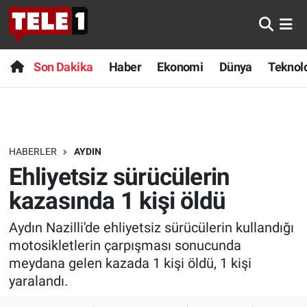
Anında Manşet
Son Dakika
Nöbetçi Eczaneler
Son Dakika
Haber
Ekonomi
Dünya
Teknolo
Başka Sohbetler
Haber
Hava Durumu
Belgesel
Ekonomi
Namaz Vakitleri
HABERLER
AYDIN
Bilim turu
Dünya
Trafik Durumu
Ehliyetsiz sürücülerin
Bilim ve Teknoloji Evreni
Teknoloji
Süper Lig Puan Durumu ve Fikstür
kazasında 1 kişi öldü
Aydın Nazilli'de ehliyetsiz sürücülerin kullandığı
Doğa Konuşuyor
Sağlık
Tüm Manşetler
motosikletlerin çarpışması sonucunda
Dünya
Spor
Son Dakika Haberleri
meydana gelen kazada 1 kişi öldü, 1 kişi
yaralandı.
Ege Saati
Yayın Akışı
Haber Arşivi