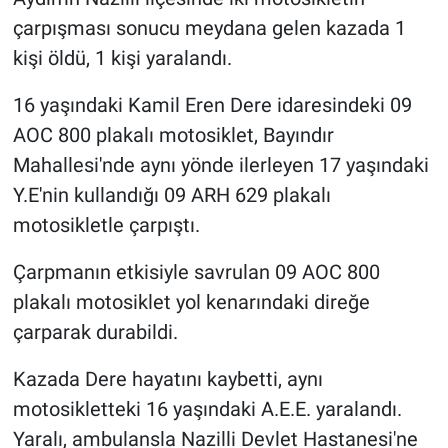
çarpışması sonucu meydana gelen kazada 1
Gündem Özel
kişi öldü, 1 kişi yaralandı.
Günün görüntüsü
16 yaşındaki Kamil Eren Dere idaresindeki 09
AOC 800 plakalı motosiklet, Bayındır
Haber
Mahallesi'nde aynı yönde ilerleyen 17 yaşındaki
Y.E'nin kullandığı 09 ARH 629 plakalı
İlan
motosikletle çarpıştı.
Kimdir
Çarpmanın etkisiyle savrulan 09 AOC 800
plakalı motosiklet yol kenarındaki direğe
Koronavirüs
çarparak durabildi.
Kültür Sanat
Kazada Dere hayatını kaybetti, aynı
Ne demişti
motosikletteki 16 yaşındaki A.E.E. yaralandı.
Yaralı, ambulansla Nazilli Devlet Hastanesi'ne