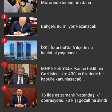
Motorinde bir indirim daha
3
Bahçeli: 86 milyon kazanacak
4
İSKİ: İstanbul'da 6 ilçede su
kesintisi yaşanacak
5
MHP’li Feti Yıldız: Kanun teklifinin
Gazi Meclis'te 430’un üzerinde bir
kabulle kanunlaşacağı
görülmektedir
6
16 ilde eş zamanlı “vatandaşlık”
operasyonu: 73 kişi gözaltına alındı