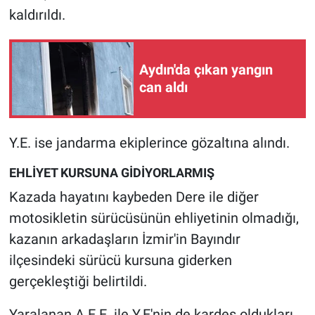
Nedir
kaldırıldı.
Popüler
Aydın'da çıkan yangın
Programlar
can aldı
Sağlık
Y.E. ise jandarma ekiplerince gözaltına alındı.
Spor
EHLİYET KURSUNA GİDİYORLARMIŞ
Teknoloji
Kazada hayatını kaybeden Dere ile diğer
motosikletin sürücüsünün ehliyetinin olmadığı,
Türkiye'nin Geleceği
kazanın arkadaşların İzmir'in Bayındır
Türkiye'nin Gündemi
ilçesindeki sürücü kursuna giderken
gerçekleştiği belirtildi.
Yerel Gündem
Yaralanan A.E.E. ile Y.E'nin de kardeş oldukları