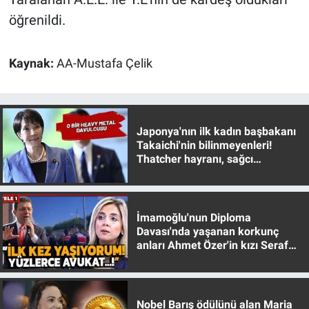
Yerel Yaşam
öğrenildi.
Canlı Yayın
Kaynak:
AA-Mustafa Çelik
Japonya'nın ilk kadın başbakanı
Takaichi'nin bilinmeyenleri!
Thatcher hayranı, sağcı
muhafazakar
İmamoğlu'nun Diploma
Davası'nda yaşanan korkunç
anları Ahmet Özer'in kızı Seraf
Özer anlattı!
Nobel Barış ödülünü alan Maria