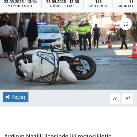
23.09.2025 - 13:04
23.09.2025 - 13:30
148
1 DK
YAYINLANMA
GÜNCELLEME
GÖSTERIM
OKUNMA S
Ege'den Esintiler
İletişim
Eğitim
Eğlence
Ekonomi
Forum
Gerçeğin İzinde
Paylaş
-
+
A
A
Gün Başlıyor
Gün Bitiyor
Gün Ortası
Aydın'ın Nazilli ilçesinde iki motosikletin