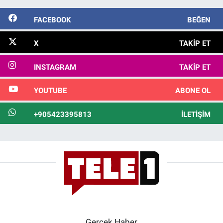
FACEBOOK
BEĞEN
X
TAKIP ET
INSTAGRAM
TAKIP ET
YOUTUBE
ABONE OL
+905423395813
İLETIŞIM
Gerçek Haber