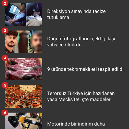
2
Direksiyon sınavında tacize
tutuklama
3
Düğün fotoğraflarını çektiği kişi
vahşice öldürdü!
4
9 üründe tek tırnaklı eti tespit edildi
5
Terörsüz Türkiye için hazırlanan
yasa Meclis'te! İşte maddeler
6
Motorinde bir indirim daha