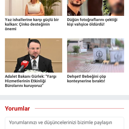
Yaz ishallerine karşı güçlü bir
Düğün fotoğraflarını çektiği
kalkan: Çinko desteğinin
kişi vahşice öldürdü!
önemi
Adalet Bakanı Gürlek: "Yargı
Dehşet! Bebeğini çöp
Hizmetlerinin Etkinliği
konteynerine bıraktı!
Bürolarını kuruyoruz"
Yorumlar