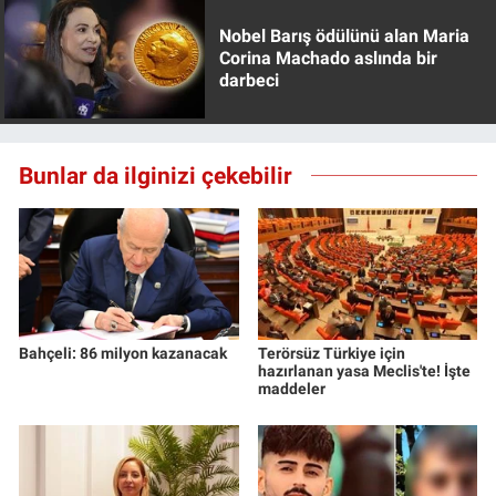
Nobel Barış ödülünü alan Maria
Corina Machado aslında bir
darbeci
Bunlar da ilginizi çekebilir
Bahçeli: 86 milyon kazanacak
Terörsüz Türkiye için
hazırlanan yasa Meclis'te! İşte
maddeler