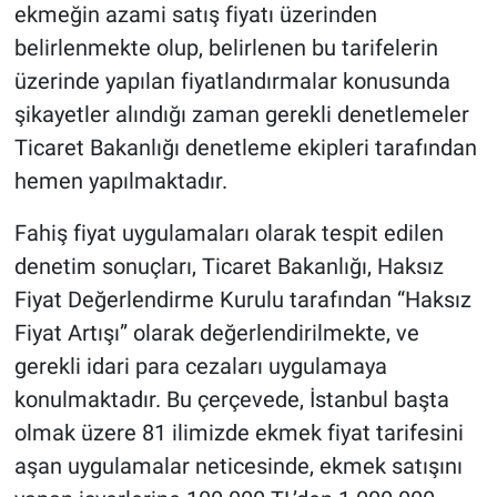
Nedir
ekmeğin azami satış fiyatı üzerinden
belirlenmekte olup, belirlenen bu tarifelerin
Popüler
üzerinde yapılan fiyatlandırmalar konusunda
şikayetler alındığı zaman gerekli denetlemeler
Programlar
Ticaret Bakanlığı denetleme ekipleri tarafından
Sağlık
hemen yapılmaktadır.
Fahiş fiyat uygulamaları olarak tespit edilen
Spor
denetim sonuçları, Ticaret Bakanlığı, Haksız
Teknoloji
Fiyat Değerlendirme Kurulu tarafından “Haksız
Fiyat Artışı” olarak değerlendirilmekte, ve
Türkiye'nin Geleceği
gerekli idari para cezaları uygulamaya
konulmaktadır. Bu çerçevede, İstanbul başta
Türkiye'nin Gündemi
olmak üzere 81 ilimizde ekmek fiyat tarifesini
Yerel Gündem
aşan uygulamalar neticesinde, ekmek satışını