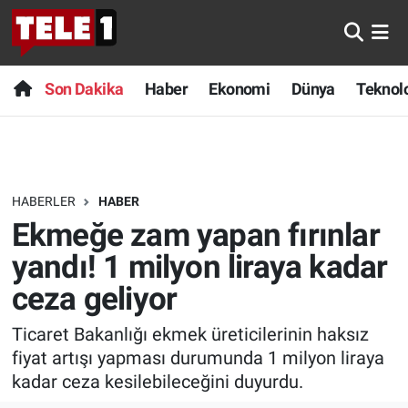
Anında Manşet
Son Dakika
Nöbetçi Eczaneler
Son Dakika
Haber
Ekonomi
Dünya
Teknolo
Başka Sohbetler
Haber
Hava Durumu
Belgesel
Ekonomi
Namaz Vakitleri
HABERLER
HABER
Bilim turu
Dünya
Trafik Durumu
Ekmeğe zam yapan fırınlar
Bilim ve Teknoloji Evreni
Teknoloji
Süper Lig Puan Durumu ve Fikstür
yandı! 1 milyon liraya kadar
ceza geliyor
Doğa Konuşuyor
Sağlık
Tüm Manşetler
Ticaret Bakanlığı ekmek üreticilerinin haksız
Dünya
Spor
Son Dakika Haberleri
fiyat artışı yapması durumunda 1 milyon liraya
kadar ceza kesilebileceğini duyurdu.
Ege Saati
Yayın Akışı
Haber Arşivi