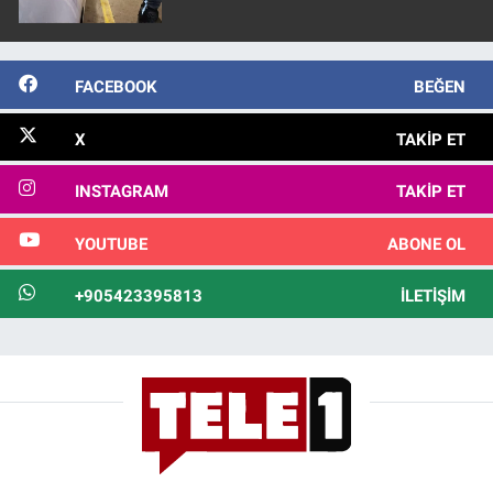
FACEBOOK
BEĞEN
X
TAKIP ET
INSTAGRAM
TAKIP ET
YOUTUBE
ABONE OL
+905423395813
İLETIŞIM