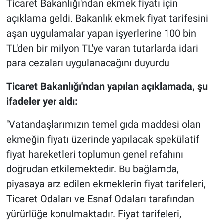
Ticaret Bakanlığı'ndan ekmek fiyatı için
açıklama geldi. Bakanlık ekmek fiyat tarifesini
Gündem Özel
aşan uygulamalar yapan işyerlerine 100 bin
TL'den bir milyon TL'ye varan tutarlarda idari
Günün görüntüsü
para cezaları uygulanacağını duyurdu
Haber
Ticaret Bakanlığı'ndan yapılan açıklamada, şu
İlan
ifadeler yer aldı:
''Vatandaşlarımızın temel gıda maddesi olan
Kimdir
ekmeğin fiyatı üzerinde yapılacak spekülatif
Koronavirüs
fiyat hareketleri toplumun genel refahını
doğrudan etkilemektedir. Bu bağlamda,
Kültür Sanat
piyasaya arz edilen ekmeklerin fiyat tarifeleri,
Ticaret Odaları ve Esnaf Odaları tarafından
Ne demişti
yürürlüğe konulmaktadır. Fiyat tarifeleri,