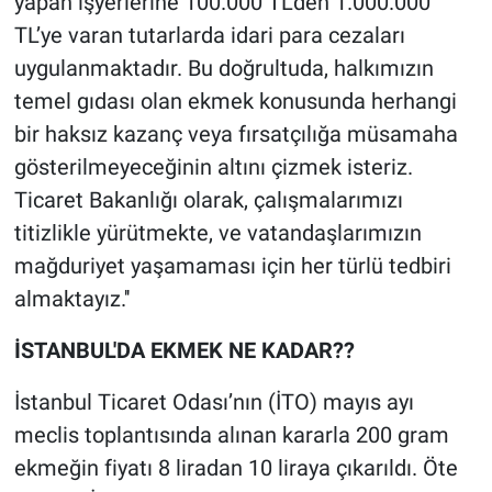
yapan işyerlerine 100.000 TL’den 1.000.000
Yerel Yaşam
TL’ye varan tutarlarda idari para cezaları
uygulanmaktadır. Bu doğrultuda, halkımızın
Canlı Yayın
temel gıdası olan ekmek konusunda herhangi
bir haksız kazanç veya fırsatçılığa müsamaha
gösterilmeyeceğinin altını çizmek isteriz.
Ticaret Bakanlığı olarak, çalışmalarımızı
titizlikle yürütmekte, ve vatandaşlarımızın
mağduriyet yaşamaması için her türlü tedbiri
almaktayız.''
İSTANBUL'DA EKMEK NE KADAR??
İstanbul Ticaret Odası’nın (İTO) mayıs ayı
meclis toplantısında alınan kararla 200 gram
ekmeğin fiyatı 8 liradan 10 liraya çıkarıldı. Öte