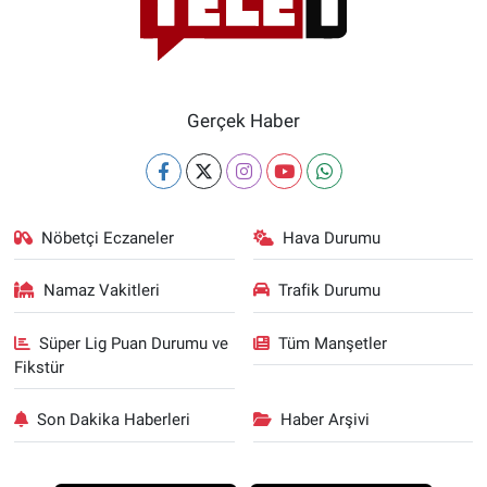
ifadelerini kullandı.
Yerel Yaşam
Kaynak:
Haber Merkezi
Canlı Yayın
Gerçek Haber
Nöbetçi Eczaneler
Hava Durumu
Namaz Vakitleri
Trafik Durumu
Süper Lig Puan Durumu ve
Tüm Manşetler
Fikstür
Son Dakika Haberleri
Haber Arşivi