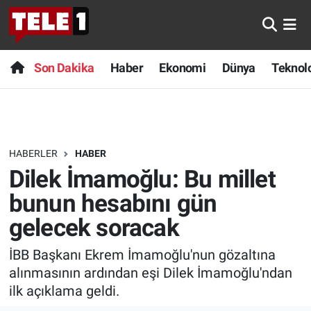
Anında Manşet
Son Dakika
Nöbetçi Eczaneler
Son Dakika
Haber
Ekonomi
Dünya
Teknolo
Başka Sohbetler
Haber
Hava Durumu
Belgesel
Ekonomi
Namaz Vakitleri
HABERLER
HABER
Bilim turu
Dünya
Trafik Durumu
Dilek İmamoğlu: Bu millet
Bilim ve Teknoloji Evreni
Teknoloji
Süper Lig Puan Durumu ve Fikstür
bunun hesabını gün
gelecek soracak
Doğa Konuşuyor
Sağlık
Tüm Manşetler
İBB Başkanı Ekrem İmamoğlu'nun gözaltına
Dünya
Spor
Son Dakika Haberleri
alınmasının ardından eşi Dilek İmamoğlu'ndan
ilk açıklama geldi.
Ege Saati
Yayın Akışı
Haber Arşivi