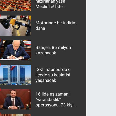
hazırlanan yasa
Meclis'te! İşte
maddeler
Motorinde bir indirim
daha
Bahçeli: 86 milyon
kazanacak
İSKİ: İstanbul'da 6
ilçede su kesintisi
yaşanacak
16 ilde eş zamanlı
“vatandaşlık”
operasyonu: 73 kişi
gözaltına alındı