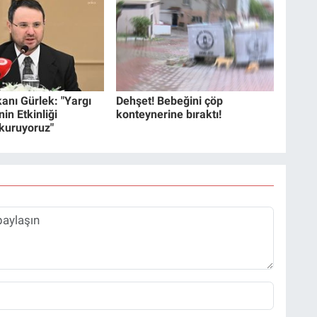
anı Gürlek: "Yargı
Dehşet! Bebeğini çöp
in Etkinliği
konteynerine bıraktı!
 kuruyoruz"