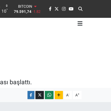
BITCOIN
°
10
79.591,74
-1.82
DOLAR
45,43620
0.02
EURO
53,38690
0.19
STERLİN
61,60380
0.18
G.ALTIN
6862,09000
0.19
BİST100
14.598,00
0
sı başlattı.
-
+
A
A