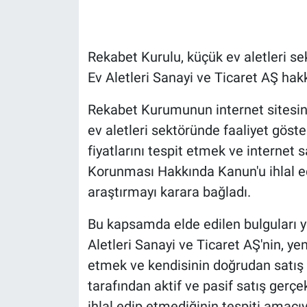
Gündem Özel
Rekabet Kurulu, küçük ev aletleri se
Günün görüntüsü
Ev Aletleri Sanayi ve Ticaret AŞ hak
Haber
Rekabet Kurumunun internet sitesind
ev aletleri sektöründe faaliyet göster
İlan
fiyatlarını tespit etmek ve internet s
Korunması Hakkında Kanun'u ihlal ed
Kimdir
araştırmayı karara bağladı.
Koronavirüs
Bu kapsamda elde edilen bulguları ye
Kültür Sanat
Aletleri Sanayi ve Ticaret AŞ'nin, ye
etmek ve kendisinin doğrudan satış ya
Ne demişti
tarafından aktif ve pasif satış gerç
ihlal edip etmediğinin tespiti amacı