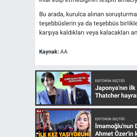
Nedir
Bu arada, kurulca alınan soruşturma
Popüler
teşebbüslerin ya da teşebbüs birlikle
karşıya kaldıkları veya kalacakları 
Programlar
Sağlık
Kaynak:
AA
Spor
Teknoloji
EDITÖRÜN SEÇTIĞI
Japonya'nın ilk
Thatcher hayra
Türkiye'nin Geleceği
Türkiye'nin Gündemi
EDITÖRÜN SEÇTIĞI
İmamoğlu'nun D
Yerel Gündem
Ahmet Özer'in k