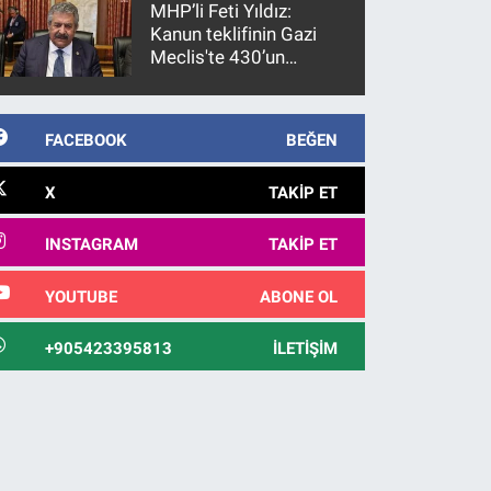
MHP’li Feti Yıldız:
Kanun teklifinin Gazi
Meclis'te 430’un
üzerinde bir kabulle
kanunlaşacağı
görülmektedir
FACEBOOK
BEĞEN
X
TAKIP ET
INSTAGRAM
TAKIP ET
YOUTUBE
ABONE OL
+905423395813
İLETIŞIM