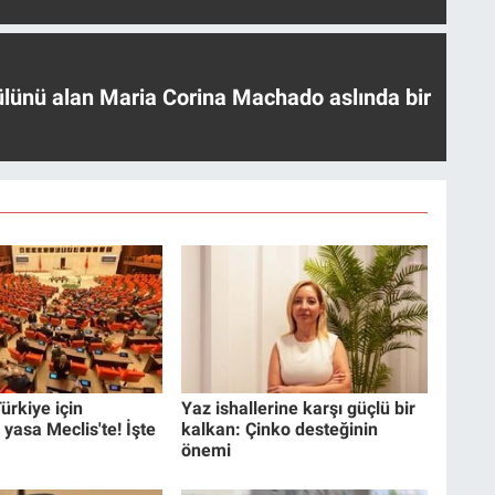
ülünü alan Maria Corina Machado aslında bir
ürkiye için
Yaz ishallerine karşı güçlü bir
 yasa Meclis'te! İşte
kalkan: Çinko desteğinin
önemi