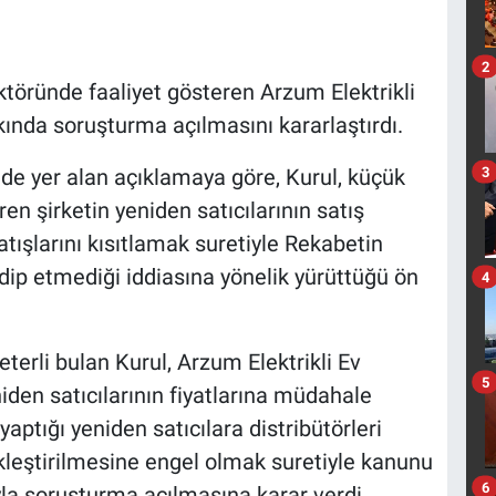
2
ktöründe faaliyet gösteren Arzum Elektrikli
kında soruşturma açılmasını kararlaştırdı.
3
e yer alan açıklamaya göre, Kurul, küçük
en şirketin yeniden satıcılarının satış
atışlarını kısıtlamak suretiyle Rekabetin
ip etmediği iddiasına yönelik yürüttüğü ön
4
terli bulan Kurul, Arzum Elektrikli Ev
5
niden satıcılarının fiyatlarına müdahale
ptığı yeniden satıcılara distribütörleri
ekleştirilmesine engel olmak suretiyle kanunu
6
yla soruşturma açılmasına karar verdi.