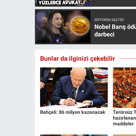
Yerel Yaşam
EDITÖRÜN SEÇTIĞI
Canlı Yayın
Nobel Barış öd
darbeci
Bunlar da ilginizi çekebilir
Bahçeli: 86 milyon kazanacak
Terörsüz T
hazırlanan
maddeler