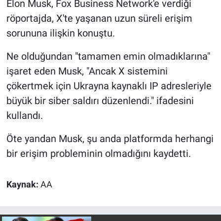
Elon Musk, Fox Business Network'e verdiği
röportajda, X'te yaşanan uzun süreli erişim
Gündem Özel
sorununa ilişkin konuştu.
Günün görüntüsü
Ne olduğundan "tamamen emin olmadıklarına"
işaret eden Musk, "Ancak X sistemini
Haber
çökertmek için Ukrayna kaynaklı IP adresleriyle
İlan
büyük bir siber saldırı düzenlendi." ifadesini
kullandı.
Kimdir
Öte yandan Musk, şu anda platformda herhangi
Koronavirüs
bir erişim probleminin olmadığını kaydetti.
Kültür Sanat
Kaynak:
AA
Ne demişti