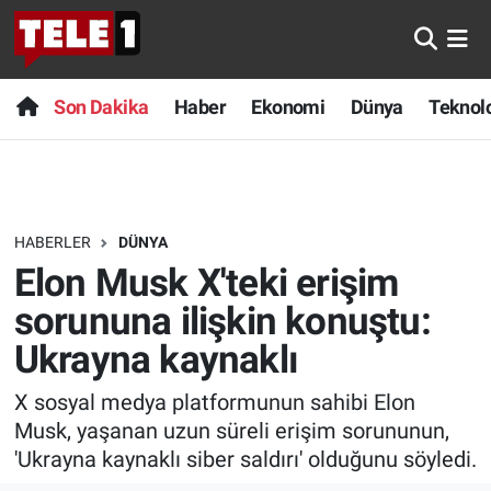
Anında Manşet
Son Dakika
Nöbetçi Eczaneler
Son Dakika
Haber
Ekonomi
Dünya
Teknolo
Başka Sohbetler
Haber
Hava Durumu
Belgesel
Ekonomi
Namaz Vakitleri
HABERLER
DÜNYA
Bilim turu
Dünya
Trafik Durumu
Elon Musk X'teki erişim
Bilim ve Teknoloji Evreni
Teknoloji
Süper Lig Puan Durumu ve Fikstür
sorununa ilişkin konuştu:
Ukrayna kaynaklı
Doğa Konuşuyor
Sağlık
Tüm Manşetler
X sosyal medya platformunun sahibi Elon
Dünya
Spor
Son Dakika Haberleri
Musk, yaşanan uzun süreli erişim sorununun,
'Ukrayna kaynaklı siber saldırı' olduğunu söyledi.
Ege Saati
Yayın Akışı
Haber Arşivi