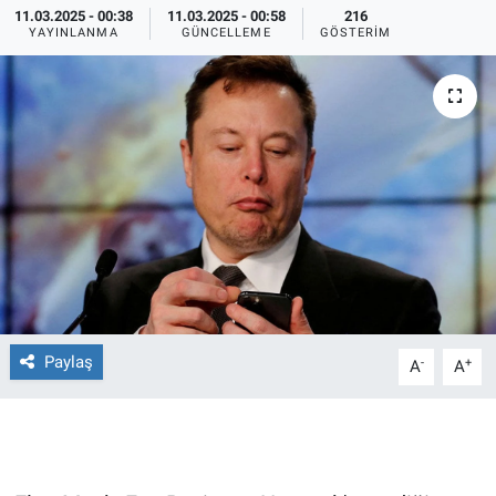
11.03.2025 - 00:38
11.03.2025 - 00:58
216
YAYINLANMA
GÜNCELLEME
GÖSTERIM
Ege'den Esintiler
İletişim
Eğitim
Eğlence
Ekonomi
Forum
Gerçeğin İzinde
Paylaş
-
+
A
A
Gün Başlıyor
Gün Bitiyor
Gün Ortası