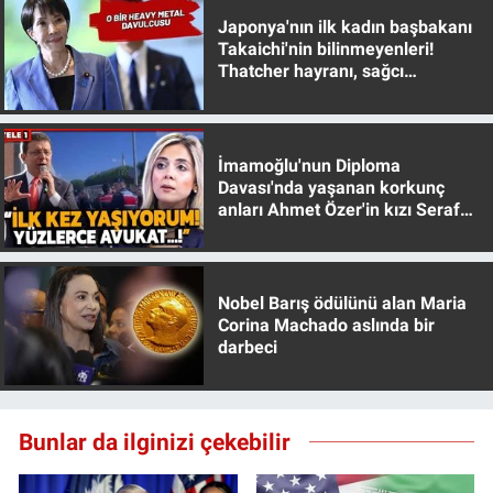
Nedir
Japonya'nın ilk kadın başbakanı
Takaichi'nin bilinmeyenleri!
Popüler
Thatcher hayranı, sağcı
muhafazakar
Programlar
İmamoğlu'nun Diploma
Sağlık
Davası'nda yaşanan korkunç
anları Ahmet Özer'in kızı Seraf
Özer anlattı!
Spor
Teknoloji
Nobel Barış ödülünü alan Maria
Corina Machado aslında bir
Türkiye'nin Geleceği
darbeci
Türkiye'nin Gündemi
Bunlar da ilginizi çekebilir
Yerel Gündem