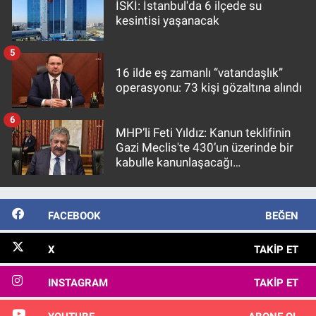
İSKİ: İstanbul'da 6 ilçede su
kesintisi yaşanacak
5
16 ilde eş zamanlı “vatandaşlık”
operasyonu: 73 kişi gözaltına alındı
6
MHP’li Feti Yıldız: Kanun teklifinin
Gazi Meclis'te 430’un üzerinde bir
kabulle kanunlaşacağı
görülmektedir
FACEBOOK
BEĞEN
X
TAKIP ET
INSTAGRAM
TAKIP ET