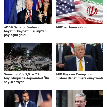
Yerel Yaşam
Canlı Yayın
ABD'li Senatör Graham
ABD'den İran'a saldırı
hayatını kaybetti, Trump'tan
paylaşım geldi
Venezuela'da 7,5 ve 7,2
ABD Başkanı Trump: İran
büyüklüğünde depremler! Ölü
nükleer denetimlere onay verdi
sayısı artıyor...