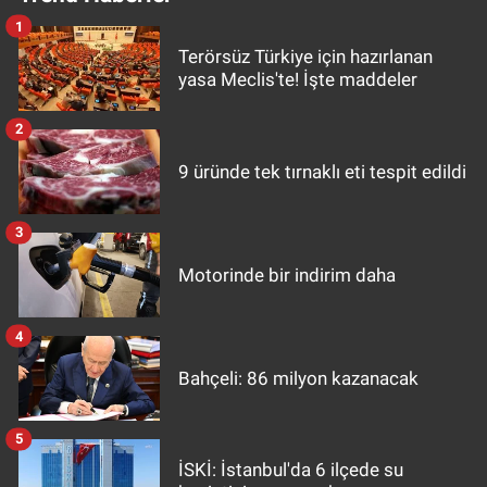
1
Terörsüz Türkiye için hazırlanan
yasa Meclis'te! İşte maddeler
2
9 üründe tek tırnaklı eti tespit edildi
3
Motorinde bir indirim daha
4
Bahçeli: 86 milyon kazanacak
5
İSKİ: İstanbul'da 6 ilçede su