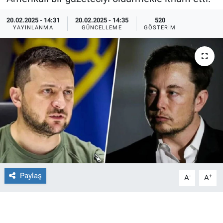
Ege'den Esintiler
İletişim
20.02.2025 - 14:31
20.02.2025 - 14:35
520
YAYINLANMA
GÜNCELLEME
GÖSTERIM
Eğitim
Eğlence
Ekonomi
Forum
Gerçeğin İzinde
Gün Başlıyor
Paylaş
-
+
A
A
Gün Bitiyor
Gün Ortası