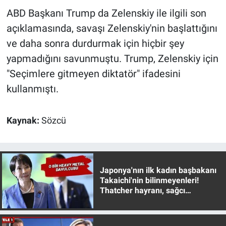
Nedir
ABD Başkanı Trump da Zelenskiy ile ilgili son
açıklamasında, savaşı Zelenskiy'nin başlattığını
Popüler
ve daha sonra durdurmak için hiçbir şey
Programlar
yapmadığını savunmuştu. Trump, Zelenskiy için
"Seçimlere gitmeyen diktatör" ifadesini
Sağlık
kullanmıştı.
Spor
Kaynak:
Sözcü
Teknoloji
Türkiye'nin Geleceği
Japonya'nın ilk kadın başbakanı
Takaichi'nin bilinmeyenleri!
Türkiye'nin Gündemi
Thatcher hayranı, sağcı
muhafazakar
Yerel Gündem