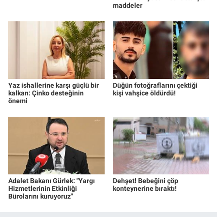
maddeler
Yaz ishallerine karşı güçlü bir
Düğün fotoğraflarını çektiği
kalkan: Çinko desteğinin
kişi vahşice öldürdü!
önemi
Adalet Bakanı Gürlek: "Yargı
Dehşet! Bebeğini çöp
Hizmetlerinin Etkinliği
konteynerine bıraktı!
Bürolarını kuruyoruz"