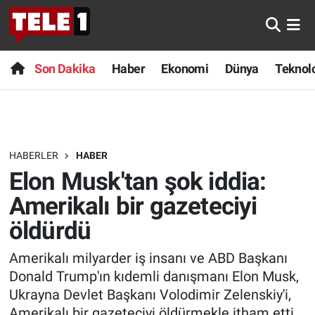
Anında Manşet
Son Dakika
Nöbetçi Eczaneler
Son Dakika
Haber
Ekonomi
Dünya
Teknolo
Başka Sohbetler
Haber
Hava Durumu
Belgesel
Ekonomi
Namaz Vakitleri
HABERLER
HABER
Bilim turu
Dünya
Trafik Durumu
Elon Musk'tan şok iddia:
Bilim ve Teknoloji Evreni
Teknoloji
Süper Lig Puan Durumu ve Fikstür
Amerikalı bir gazeteciyi
öldürdü
Doğa Konuşuyor
Sağlık
Tüm Manşetler
Amerikalı milyarder iş insanı ve ABD Başkanı
Dünya
Spor
Son Dakika Haberleri
Donald Trump'ın kıdemli danışmanı Elon Musk,
Ukrayna Devlet Başkanı Volodimir Zelenskiy'i,
Ege Saati
Yayın Akışı
Haber Arşivi
Amerikalı bir gazeteciyi öldürmekle itham etti.