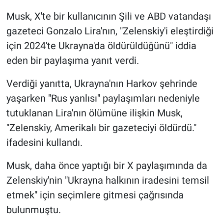
Musk, X'te bir kullanıcının Şili ve ABD vatandaşı
Gündem Özel
gazeteci Gonzalo Lira'nın, "Zelenskiy'i eleştirdiği
için 2024'te Ukrayna'da öldürüldüğünü" iddia
Günün görüntüsü
eden bir paylaşıma yanıt verdi.
Haber
Verdiği yanıtta, Ukrayna'nın Harkov şehrinde
yaşarken "Rus yanlısı" paylaşımları nedeniyle
İlan
tutuklanan Lira'nın ölümüne ilişkin Musk,
Kimdir
"Zelenskiy, Amerikalı bir gazeteciyi öldürdü."
ifadesini kullandı.
Koronavirüs
Musk, daha önce yaptığı bir X paylaşımında da
Kültür Sanat
Zelenskiy'nin "Ukrayna halkının iradesini temsil
etmek" için seçimlere gitmesi çağrısında
Ne demişti
bulunmuştu.