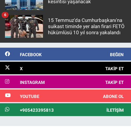
kesintisi yaşanacak
6
15 Temmuz'da Cumhurbaşkanı'na
suikast timinde yer alan firari FETÖ
hükümlüsü 10 yıl sonra yakalandı
FACEBOOK
BEĞEN
X
TAKIP ET
INSTAGRAM
TAKIP ET
YOUTUBE
ABONE OL
+905423395813
İLETIŞIM