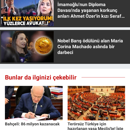
İmamoğlu'nun Diploma
Yerel Yaşam
Davası'nda yaşanan korkunç
anları Ahmet Özer'in kızı Seraf
Canlı Yayın
Özer anlattı!
Nobel Barış ödülünü alan Maria
Corina Machado aslında bir
darbeci
Bunlar da ilginizi çekebilir
Bahçeli: 86 milyon kazanacak
Terörsüz Türkiye için
hazırlanan yasa Meclis'te! İşte