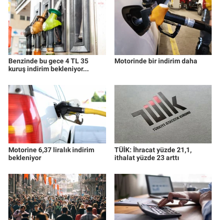
Benzinde bu gece 4 TL 35
Motorinde bir indirim daha
kuruş indirim bekleniyor...
Motorine 6,37 liralık indirim
TÜİK: İhracat yüzde 21,1,
bekleniyor
ithalat yüzde 23 arttı