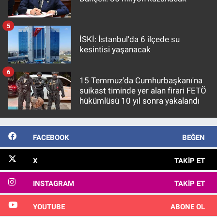
5
İSKİ: İstanbul'da 6 ilçede su
kesintisi yaşanacak
6
15 Temmuz'da Cumhurbaşkanı'na
suikast timinde yer alan firari FETÖ
hükümlüsü 10 yıl sonra yakalandı
FACEBOOK
BEĞEN
X
TAKIP ET
INSTAGRAM
TAKIP ET
YOUTUBE
ABONE OL