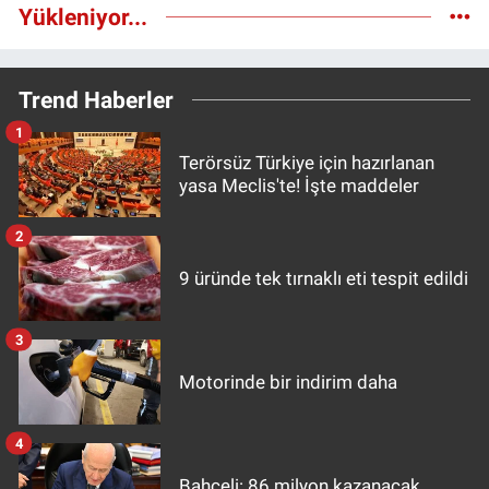
Yükleniyor...
Trend Haberler
1
Terörsüz Türkiye için hazırlanan
yasa Meclis'te! İşte maddeler
2
9 üründe tek tırnaklı eti tespit edildi
3
Motorinde bir indirim daha
4
Bahçeli: 86 milyon kazanacak