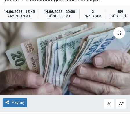
Ege'den Esintiler
İletişim
14.06.2025 - 15:49
14.06.2025 - 20:06
2
459
YAYINLANMA
GÜNCELLEME
PAYLAŞIM
GÖSTERIM
Eğitim
Eğlence
Ekonomi
Forum
Gerçeğin İzinde
Gün Başlıyor
Paylaş
-
+
A
A
Gün Bitiyor
Gün Ortası