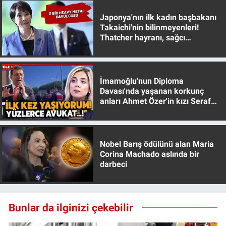
Japonya'nın ilk kadın başbakanı
Takaichi'nin bilinmeyenleri!
Thatcher hayranı, sağcı
muhafazakar
İmamoğlu'nun Diploma
Davası'nda yaşanan korkunç
anları Ahmet Özer'in kızı Seraf
Özer anlattı!
Nobel Barış ödülünü alan Maria
Corina Machado aslında bir
darbeci
Bunlar da ilginizi çekebilir