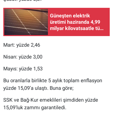
Nedir
Popüler
Güneşten elektrik
üretimi haziranda 4,99
Programlar
milyar kilovatsaatle tüm
zamanların rekorunu
kırdı
Sağlık
Mart: yüzde 2,46
Spor
Nisan: yüzde 3,00
Teknoloji
Mayıs: yüzde 1,53
Türkiye'nin Geleceği
Bu oranlarla birlikte 5 aylık toplam enflasyon
yüzde 15,09’a ulaştı. Buna göre;
Türkiye'nin Gündemi
SSK ve Bağ-Kur emeklileri şimdiden yüzde
Yerel Gündem
15,09’luk zammı garantiledi.