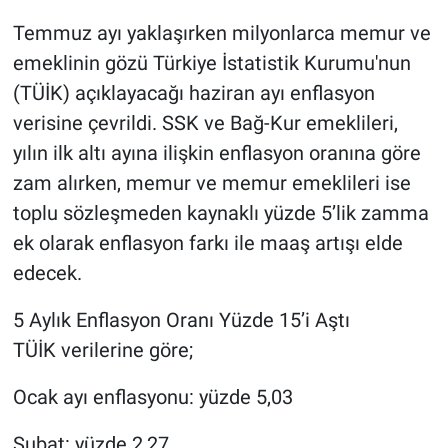
Temmuz ayı yaklaşırken milyonlarca memur ve
Gündem Özel
emeklinin gözü Türkiye İstatistik Kurumu'nun
(TÜİK) açıklayacağı haziran ayı enflasyon
Günün görüntüsü
verisine çevrildi. SSK ve Bağ-Kur emeklileri,
Haber
yılın ilk altı ayına ilişkin enflasyon oranına göre
zam alırken, memur ve memur emeklileri ise
İlan
toplu sözleşmeden kaynaklı yüzde 5’lik zamma
ek olarak enflasyon farkı ile maaş artışı elde
Kimdir
edecek.
Koronavirüs
5 Aylık Enflasyon Oranı Yüzde 15’i Aştı
TÜİK verilerine göre;
Kültür Sanat
Ocak ayı enflasyonu: yüzde 5,03
Ne demişti
Şubat: yüzde 2,27