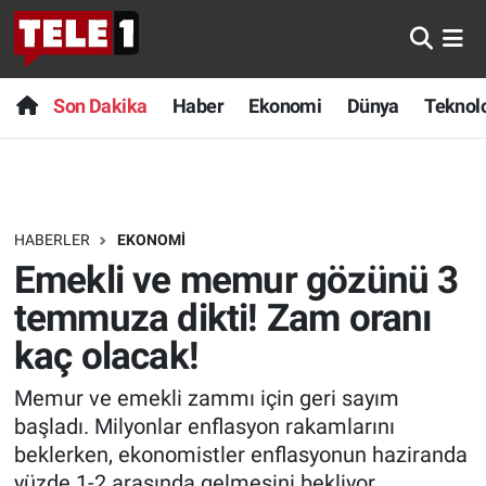
Anında Manşet
Son Dakika
Nöbetçi Eczaneler
Son Dakika
Haber
Ekonomi
Dünya
Teknolo
Başka Sohbetler
Haber
Hava Durumu
Belgesel
Ekonomi
Namaz Vakitleri
HABERLER
EKONOMI
Bilim turu
Dünya
Trafik Durumu
Emekli ve memur gözünü 3
Bilim ve Teknoloji Evreni
Teknoloji
Süper Lig Puan Durumu ve Fikstür
temmuza dikti! Zam oranı
kaç olacak!
Doğa Konuşuyor
Sağlık
Tüm Manşetler
Memur ve emekli zammı için geri sayım
Dünya
Spor
Son Dakika Haberleri
başladı. Milyonlar enflasyon rakamlarını
beklerken, ekonomistler enflasyonun haziranda
Ege Saati
Yayın Akışı
Haber Arşivi
yüzde 1-2 arasında gelmesini bekliyor.