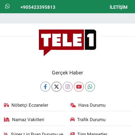
Yerel Yaşam
+905423395813
İLETIŞIM
Canlı Yayın
Gerçek Haber
Nöbetçi Eczaneler
Hava Durumu
Namaz Vakitleri
Trafik Durumu
Süper Lig Puan Durumu ve
Tüm Manşetler