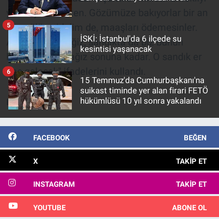
Nedir
yok saydılar zaten. Gözümüze bakıyorlar bir an
5
önce ölüp gidelim de, maaşları ödemesinler.
Popüler
İSKİ: İstanbul'da 6 ilçede su
Ama ölmeyeceğiz, sandıkta da biz bunun
kesintisi yaşanacak
Programlar
hesabını soracağız sonuna kadar. O sandık er
geç gelecek" ifadelerini kullandı.
6
Sağlık
15 Temmuz'da Cumhurbaşkanı'na
suikast timinde yer alan firari FETÖ
hükümlüsü 10 yıl sonra yakalandı
Kaynak:
ANKA
Spor
Teknoloji
FACEBOOK
BEĞEN
Türkiye'nin Geleceği
X
TAKIP ET
Türkiye'nin Gündemi
INSTAGRAM
TAKIP ET
Yerel Gündem
YOUTUBE
ABONE OL