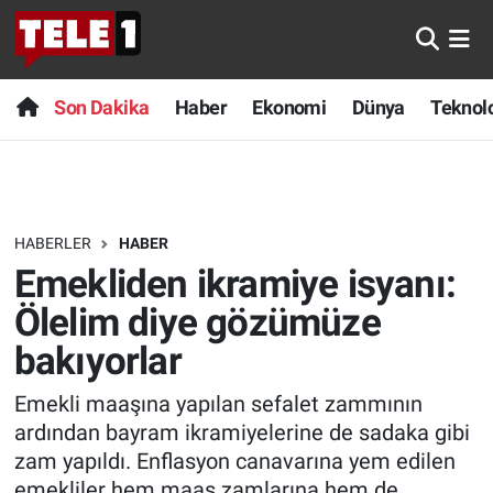
Anında Manşet
Son Dakika
Nöbetçi Eczaneler
Son Dakika
Haber
Ekonomi
Dünya
Teknolo
Başka Sohbetler
Haber
Hava Durumu
Belgesel
Ekonomi
Namaz Vakitleri
HABERLER
HABER
Bilim turu
Dünya
Trafik Durumu
Emekliden ikramiye isyanı:
Bilim ve Teknoloji Evreni
Teknoloji
Süper Lig Puan Durumu ve Fikstür
Ölelim diye gözümüze
bakıyorlar
Doğa Konuşuyor
Sağlık
Tüm Manşetler
Emekli maaşına yapılan sefalet zammının
Dünya
Spor
Son Dakika Haberleri
ardından bayram ikramiyelerine de sadaka gibi
zam yapıldı. Enflasyon canavarına yem edilen
Ege Saati
Yayın Akışı
Haber Arşivi
emekliler hem maaş zamlarına hem de