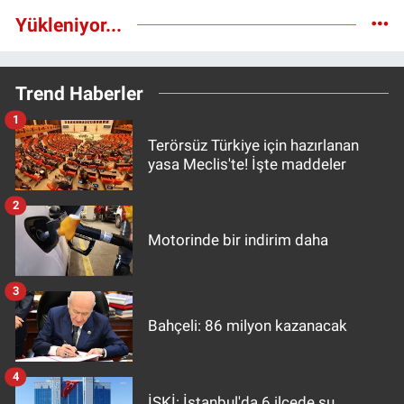
Yükleniyor...
Trend Haberler
1
Terörsüz Türkiye için hazırlanan
yasa Meclis'te! İşte maddeler
2
Motorinde bir indirim daha
3
Bahçeli: 86 milyon kazanacak
4
İSKİ: İstanbul'da 6 ilçede su