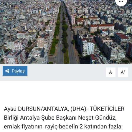
Ege'den Esintiler
İletişim
Eğitim
Eğlence
Ekonomi
Forum
Paylaş
-
+
A
A
Gerçeğin İzinde
Gün Başlıyor
Aysu DURSUN/ANTALYA, (DHA)- TÜKETİCİLER
Gün Bitiyor
Birliği Antalya Şube Başkanı Neşet Gündüz,
emlak fiyatının, rayiç bedelin 2 katından fazla
Gün Ortası