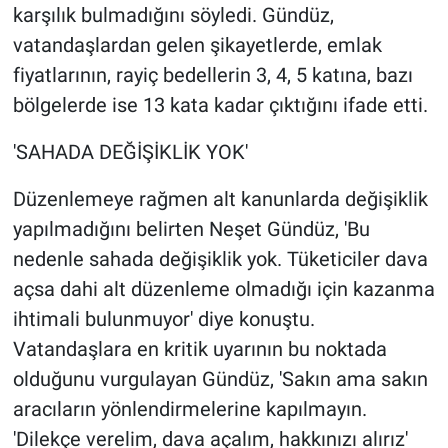
Nedir
karşılık bulmadığını söyledi. Gündüz,
vatandaşlardan gelen şikayetlerde, emlak
Popüler
fiyatlarının, rayiç bedellerin 3, 4, 5 katına, bazı
bölgelerde ise 13 kata kadar çıktığını ifade etti.
Programlar
'SAHADA DEĞİŞİKLİK YOK'
Sağlık
Düzenlemeye rağmen alt kanunlarda değişiklik
Spor
yapılmadığını belirten Neşet Gündüz, 'Bu
nedenle sahada değişiklik yok. Tüketiciler dava
Teknoloji
açsa dahi alt düzenleme olmadığı için kazanma
Türkiye'nin Geleceği
ihtimali bulunmuyor' diye konuştu.
Vatandaşlara en kritik uyarının bu noktada
Türkiye'nin Gündemi
olduğunu vurgulayan Gündüz, 'Sakın ama sakın
aracıların yönlendirmelerine kapılmayın.
Yerel Gündem
'Dilekçe verelim, dava açalım, hakkınızı alırız'