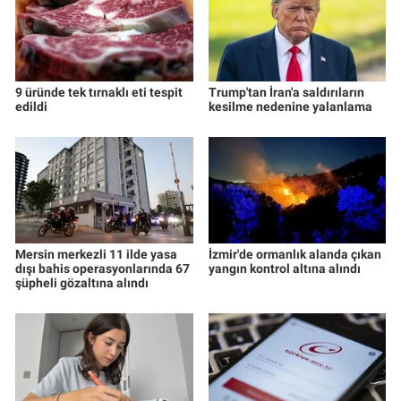
9 üründe tek tırnaklı eti tespit
Trump'tan İran'a saldırıların
edildi
kesilme nedenine yalanlama
Mersin merkezli 11 ilde yasa
İzmir'de ormanlık alanda çıkan
dışı bahis operasyonlarında 67
yangın kontrol altına alındı
şüpheli gözaltına alındı