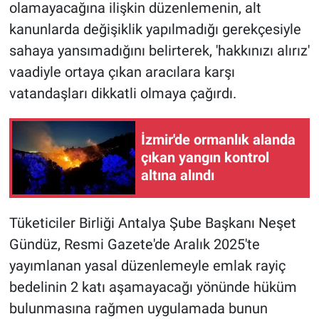
olamayacağına ilişkin düzenlemenin, alt
kanunlarda değişiklik yapılmadığı gerekçesiyle
Gündem Özel
sahaya yansımadığını belirterek, 'hakkınızı alırız'
Günün görüntüsü
vaadiyle ortaya çıkan aracılara karşı
vatandaşları dikkatli olmaya çağırdı.
Haber
İzmir'de ormanlık alanda
İlan
çıkan yangın kontrol
altına alındı
Kimdir
Koronavirüs
Tüketiciler Birliği Antalya Şube Başkanı Neşet
Gündüz, Resmi Gazete'de Aralık 2025'te
Kültür Sanat
yayımlanan yasal düzenlemeyle emlak rayiç
bedelinin 2 katı aşamayacağı yönünde hüküm
Ne demişti
bulunmasına rağmen uygulamada bunun