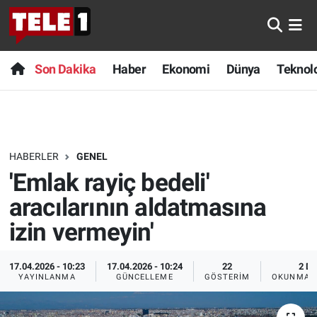
Anında Manşet
Son Dakika
Nöbetçi Eczaneler
Son Dakika
Haber
Ekonomi
Dünya
Teknolo
Başka Sohbetler
Haber
Hava Durumu
Belgesel
Ekonomi
Namaz Vakitleri
HABERLER
GENEL
Bilim turu
Dünya
Trafik Durumu
'Emlak rayiç bedeli'
Bilim ve Teknoloji Evreni
Teknoloji
Süper Lig Puan Durumu ve Fikstür
aracılarının aldatmasına
izin vermeyin'
Doğa Konuşuyor
Sağlık
Tüm Manşetler
17.04.2026 - 10:23
17.04.2026 - 10:24
22
2 DK
Dünya
Spor
Son Dakika Haberleri
YAYINLANMA
GÜNCELLEME
GÖSTERIM
OKUNMA S
Ege Saati
Yayın Akışı
Haber Arşivi