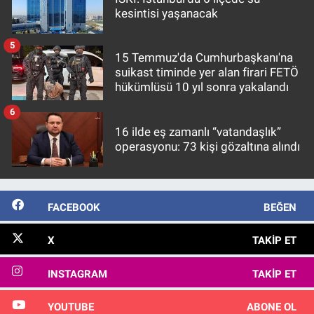
kesintisi yaşanacak
5
15 Temmuz'da Cumhurbaşkanı'na
suikast timinde yer alan firari FETÖ
hükümlüsü 10 yıl sonra yakalandı
6
16 ilde eş zamanlı “vatandaşlık”
operasyonu: 73 kişi gözaltına alındı
FACEBOOK
BEĞEN
X
TAKIP ET
INSTAGRAM
TAKIP ET
YOUTUBE
ABONE OL