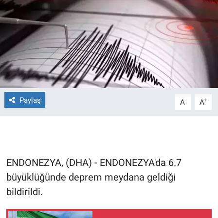
Ege'den Esintiler
İletişim
Eğitim
Eğlence
Ekonomi
Paylaş
-
+
A
A
Forum
Gerçeğin İzinde
ENDONEZYA, (DHA) - ENDONEZYA'da 6.7
Gün Başlıyor
büyüklüğünde deprem meydana geldiği
bildirildi.
Gün Bitiyor
Gün Ortası