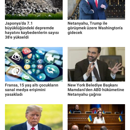
Yerel Yaşam
Canlı Yayın
Japonya'da 7.1
Netanyahu, Trump ile
büyüklüğündeki depremde
görüşmek üzere Washington'a
hayatını kaybedenlerin sayısı
gidecek
38'e yükseldi
Fransa, 15 yaş altı çocukların
New York Belediye Başkanı
sanal medya erişimini
Mamdani'den ABD hükümetine
yasakladı
Netanyahu çağrısı