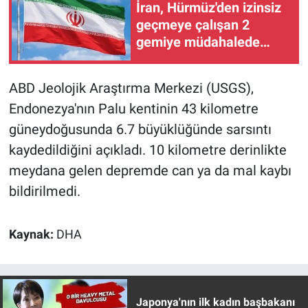
İran, Hürmüz'den izinsiz
geçmeye çalışan 2
Gündem Özel
gemiye müdahalede
bulundu
Günün görüntüsü
ABD Jeolojik Araştırma Merkezi (USGS),
Haber
Endonezya'nın Palu kentinin 43 kilometre
güneydoğusunda 6.7 büyüklüğünde sarsıntı
İlan
kaydedildiğini açıkladı. 10 kilometre derinlikte
meydana gelen depremde can ya da mal kaybı
Kimdir
bildirilmedi.
Koronavirüs
Kaynak:
DHA
Kültür Sanat
Ne demişti
Japonya'nın ilk kadın başbakanı