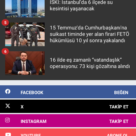
İSKİ: İstanbul'da 6 ilçede su
kesintisi yaşanacak
5
15 Temmuz'da Cumhurbaşkanı'na
suikast timinde yer alan firari FETÖ
hükümlüsü 10 yıl sonra yakalandı
6
16 ilde eş zamanlı “vatandaşlık”
operasyonu: 73 kişi gözaltına alındı
FACEBOOK
BEĞEN
X
TAKIP ET
INSTAGRAM
TAKIP ET
YOUTUBE
ABONE OL