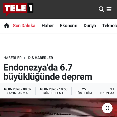
Anında Manşet
Son Dakika
Nöbetçi Eczaneler
Son Dakika
Haber
Ekonomi
Dünya
Teknolo
Başka Sohbetler
Haber
Hava Durumu
Belgesel
Ekonomi
Namaz Vakitleri
HABERLER
DIŞ HABERLER
Bilim turu
Dünya
Trafik Durumu
Endonezya'da 6.7
Bilim ve Teknoloji Evreni
Teknoloji
Süper Lig Puan Durumu ve Fikstür
büyüklüğünde deprem
Doğa Konuşuyor
Sağlık
Tüm Manşetler
16.06.2026 - 08:39
16.06.2026 - 10:53
25
1 DK
YAYINLANMA
GÜNCELLEME
GÖSTERIM
OKUNMA S
Dünya
Spor
Son Dakika Haberleri
Ege Saati
Yayın Akışı
Haber Arşivi