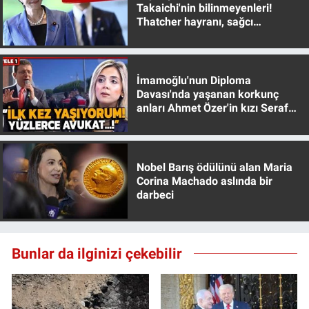
Nedir
Takaichi'nin bilinmeyenleri!
Thatcher hayranı, sağcı
muhafazakar
Popüler
Programlar
İmamoğlu'nun Diploma
Davası'nda yaşanan korkunç
anları Ahmet Özer'in kızı Seraf
Sağlık
Özer anlattı!
Spor
Nobel Barış ödülünü alan Maria
Teknoloji
Corina Machado aslında bir
darbeci
Türkiye'nin Geleceği
Türkiye'nin Gündemi
Bunlar da ilginizi çekebilir
Yerel Gündem