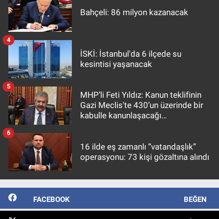
Bahçeli: 86 milyon kazanacak
4
İSKİ: İstanbul'da 6 ilçede su
kesintisi yaşanacak
5
MHP’li Feti Yıldız: Kanun teklifinin
Gazi Meclis'te 430’un üzerinde bir
kabulle kanunlaşacağı
görülmektedir
6
16 ilde eş zamanlı “vatandaşlık”
operasyonu: 73 kişi gözaltına alındı
FACEBOOK
BEĞEN