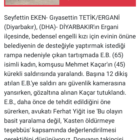
kızı ağır yaralı
Gündem Özel
Seyfettin EKEN- Gıyasettin TETİK/ERGANİ
(Diyarbakır), (DHA)- DİYARBAKIR'ın Ergani
Günün görüntüsü
ilçesinde, bedensel engelli kızı için evinin önüne
belediyenin de desteğiyle yaptırmak istediği
Haber
rampa nedeniyle çıkan tartışmada E.B. (65)
İlan
isimli kadın, komşusu Mehmet Kaçar'ın (45)
kürekli saldırısında yaralandı. Başına 12 dikiş
Kimdir
atılan E.B.'ye saldırı anı güvenlik kamerasına
yansırken, gözaltına alınan Kaçar tutuklandı.
Koronavirüs
E.B., daha önce de tehdit edildiğini öne
Kültür Sanat
sürerken, avukatı Ferhat Yiğit ise 'Bu olayın
basit yaralama değil, 'Kasten öldürmeye
Ne demişti
teşebbüs' kapsamında değerlendirilmesi
gerektiğini düşünüyoruz. Dosyanın takipçisi