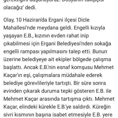
Nedir
olacağız' dedi.
Popüler
Olay, 10 Haziran'da Ergani ilçesi Dicle
Mahallesi'nde meydana geldi. Engelli kızıyla
Programlar
yaşayan E.B., kızının evden rahat inip
Sağlık
çıkabilmesi için Ergani Belediyesi'nden sokağa
engelli rampası yapılmasını talep etti. Bunun
Spor
üzerine belediyeye ait ekipler bölgede çalışma
başlattı. Ancak E.B.'nin esnaf komşusu Mehmet
Teknoloji
Kaçar'ın eşi, çalışmalara müdahale ederek
belediye görevlileriyle tartıştı. Bir süre sonra
Türkiye'nin Geleceği
evinden çıkarak duruma tepki gösteren E.B. ile
Türkiye'nin Gündemi
Mehmet Kaçar arasında tartışma çıktı. Mehmet
Kaçar, elindeki kürekle E.B.'ye saldırdı. Küreğin
Yerel Gündem
sivri kısmının başına isabet etmesiyle E.B. yere