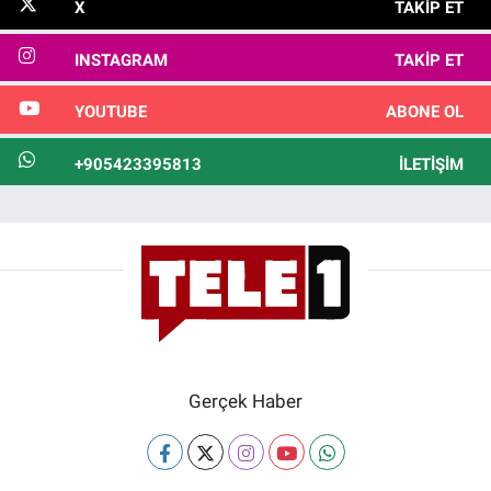
X
TAKIP ET
INSTAGRAM
TAKIP ET
YOUTUBE
ABONE OL
+905423395813
İLETIŞIM
Gerçek Haber