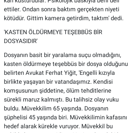
kan kusturdular. Psikolojik baskıyla beni deli
ettiler. Ondan sonra baktım gerçekten niyeti
kötüdür. Gittim kamera getirdim, taktım' dedi.
'KASTEN ÖLDÜRMEYE TEŞEBBÜS BİR
DOSYASIDIR'
Dosyanın basit bir yaralama suçu olmadığını,
kasten öldürmeye teşebbüs bir dosya olduğunu
belirten Avukat Ferhat Yiğit, 'Engelli kızıyla
birlikte yaşayan bir vatandaşımız. Kendisi
komşusunun şiddetine, ölüm tehditlerine
sürekli maruz kalmıştı. Bu talihsiz olay vuku
buldu. Müvekkilim 65 yaşında. Dosyanın
şüphelisi 45 yaşında biri. Müvekkilimin kafasını
hedef alarak kürekle vuruyor. Müvekkil bu