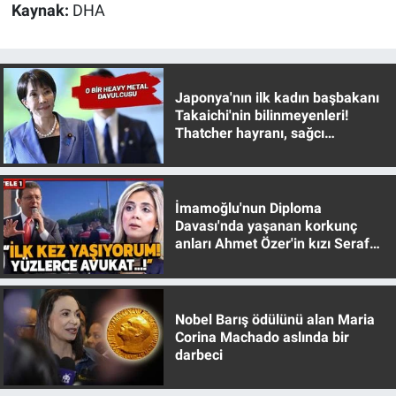
Kaynak:
DHA
Japonya'nın ilk kadın başbakanı
Takaichi'nin bilinmeyenleri!
Thatcher hayranı, sağcı
muhafazakar
İmamoğlu'nun Diploma
Davası'nda yaşanan korkunç
anları Ahmet Özer'in kızı Seraf
Özer anlattı!
Nobel Barış ödülünü alan Maria
Corina Machado aslında bir
darbeci