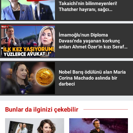
Takaichi'nin bilinmeyenleri!
Thatcher hayranı, sağcı
muhafazakar
İmamoğlu'nun Diploma
Davası'nda yaşanan korkunç
anları Ahmet Özer'in kızı Seraf
Özer anlattı!
Nobel Barış ödülünü alan Maria
Corina Machado aslında bir
darbeci
Bunlar da ilginizi çekebilir