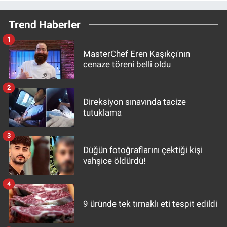
Trend Haberler
1
MasterChef Eren Kaşıkçı'nın
cenaze töreni belli oldu
2
Direksiyon sınavında tacize
tutuklama
3
Düğün fotoğraflarını çektiği kişi
vahşice öldürdü!
4
9 üründe tek tırnaklı eti tespit edildi