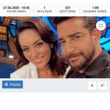
27.06.2025 - 10:45
1
257
1 DK
Ege'den Esintiler
İletişim
YAYINLANMA
PAYLAŞIM
GÖSTERIM
OKUNMA SÜRESI
Eğitim
Eğlence
Ekonomi
Forum
Gerçeğin İzinde
Gün Başlıyor
Paylaş
-
+
A
A
Gün Bitiyor
Gün Ortası