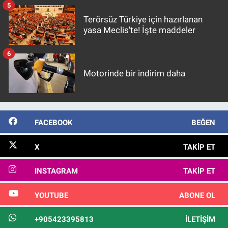
5
Terörsüz Türkiye için hazırlanan
yasa Meclis'te! İşte maddeler
6
Motorinde bir indirim daha
FACEBOOK
BEĞEN
X
TAKIP ET
INSTAGRAM
TAKIP ET
YOUTUBE
ABONE OL
+905423395813
İLETIŞIM