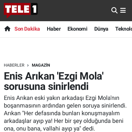
Anında Manşet
Son Dakika
Nöbetçi Eczaneler
Son Dakika
Haber
Ekonomi
Dünya
Teknolo
Başka Sohbetler
Haber
Hava Durumu
Belgesel
Ekonomi
Namaz Vakitleri
HABERLER
MAGAZIN
Bilim turu
Dünya
Trafik Durumu
Enis Arıkan 'Ezgi Mola'
Bilim ve Teknoloji Evreni
Teknoloji
Süper Lig Puan Durumu ve Fikstür
sorusuna sinirlendi
Enis Arıkan eski yakın arkadaşı Ezgi Mola'nın
Doğa Konuşuyor
Sağlık
Tüm Manşetler
boşanmasının ardından gelen soruya sinirlendi.
Dünya
Spor
Son Dakika Haberleri
Arıkan "Her defasında bunları konuşmayalım
arkadaşlar ayıp ya! Her bir şey olduğunda beni
Ege Saati
Yayın Akışı
Haber Arşivi
ona, onu bana, vallahi ayıp ya" dedi.