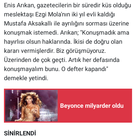
Nedir
Enis Arıkan, gazetecilerin bir süredir küs olduğu
meslektaşı Ezgi Mola'nın iki yıl evli kaldığı
Popüler
Mustafa Aksakallı ile ayrılığını sorması üzerine
konuşmak istemedi. Arıkan; "Konuşmadık ama
Programlar
hayırlısı olsun haklarında. İkisi de doğru olan
Sağlık
kararı vermişlerdir. Biz görüşmüyoruz.
Üzerinden de çok geçti. Artık her defasında
Spor
konuşmayalım bunu. O defter kapandı"
demekle yetindi.
Teknoloji
Türkiye'nin Geleceği
Beyonce milyarder oldu
Türkiye'nin Gündemi
Yerel Gündem
SİNİRLENDİ