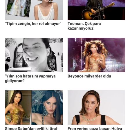
"Tipim zengin, her rol olmuyor"
Teoman: Çok para
kazanmıyoruz
"Yılın son hatasını yapmaya
Beyonce milyarder oldu
gidiyorum"
Simge Sağın'dan evlilik itirafı
Fren yerine gaza basan Hülya