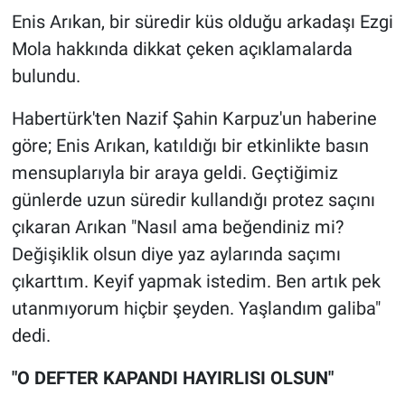
Enis Arıkan, bir süredir küs olduğu arkadaşı Ezgi
Gündem Özel
Mola hakkında dikkat çeken açıklamalarda
bulundu.
Günün görüntüsü
Habertürk'ten Nazif Şahin Karpuz'un haberine
Haber
göre; Enis Arıkan, katıldığı bir etkinlikte basın
mensuplarıyla bir araya geldi. Geçtiğimiz
İlan
günlerde uzun süredir kullandığı protez saçını
çıkaran Arıkan "Nasıl ama beğendiniz mi?
Kimdir
Değişiklik olsun diye yaz aylarında saçımı
Koronavirüs
çıkarttım. Keyif yapmak istedim. Ben artık pek
utanmıyorum hiçbir şeyden. Yaşlandım galiba"
Kültür Sanat
dedi.
Ne demişti
"O DEFTER KAPANDI HAYIRLISI OLSUN"