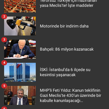
Terörsüz Türkiye için hazırlanan
yasa Meclis'te! İşte maddeler
2
Motorinde bir indirim daha
3
Bahçeli: 86 milyon kazanacak
4
İSKİ: İstanbul'da 6 ilçede su
kesintisi yaşanacak
5
MHP’li Feti Yıldız: Kanun teklifinin
Gazi Meclis'te 430’un üzerinde bir
kabulle kanunlaşacağı
görülmektedir
6