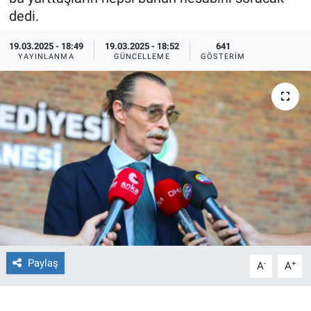
dedi.
Ege'den Esintiler
İletişim
19.03.2025 - 18:49
19.03.2025 - 18:52
641
YAYINLANMA
GÜNCELLEME
GÖSTERIM
Eğitim
Eğlence
Ekonomi
Forum
Gerçeğin İzinde
Gün Başlıyor
Paylaş
-
+
A
A
Gün Bitiyor
Gün Ortası