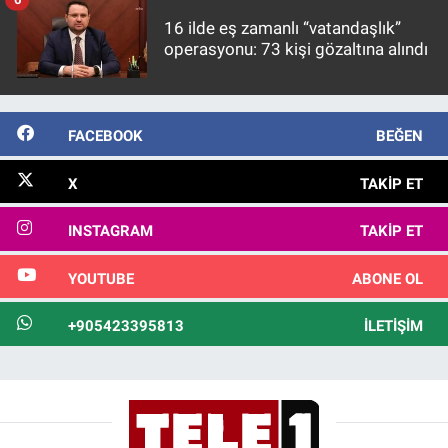
16 ilde eş zamanlı “vatandaşlık”
operasyonu: 73 kişi gözaltına alındı
FACEBOOK
BEĞEN
X
TAKIP ET
INSTAGRAM
TAKIP ET
YOUTUBE
ABONE OL
+905423395813
İLETIŞIM