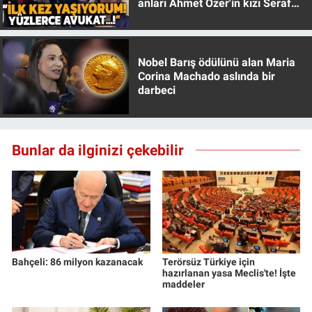
anları Ahmet Özer'in kızı Seraf
Yerel Yaşam
Özer anlattı!
Canlı Yayın
Nobel Barış ödülünü alan Maria
Corina Machado aslında bir
darbeci
Bunlar da ilginizi çekebilir
Bahçeli: 86 milyon kazanacak
Terörsüz Türkiye için
hazırlanan yasa Meclis'te! İşte
maddeler