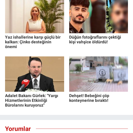
Yaz ishallerine karşı güçlü bir
Düğün fotoğraflarını çektiği
kalkan: Çinko desteğinin
kişi vahşice öldürdü!
önemi
Adalet Bakanı Gürlek: "Yargı
Dehşet! Bebeğini çöp
Hizmetlerinin Etkinliği
konteynerine bıraktı!
Bürolarını kuruyoruz"
Yorumlar