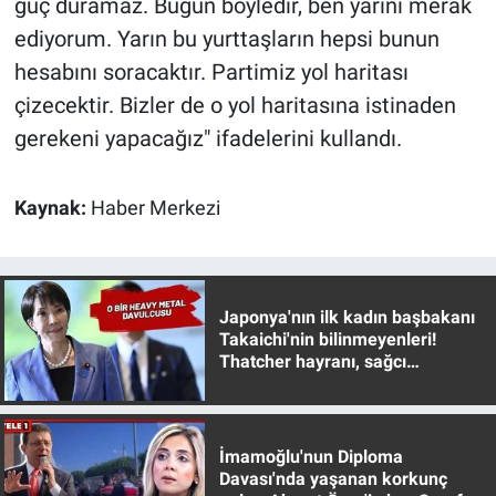
güç duramaz. Bugün böyledir, ben yarını merak
Nedir
ediyorum. Yarın bu yurttaşların hepsi bunun
Popüler
hesabını soracaktır. Partimiz yol haritası
çizecektir. Bizler de o yol haritasına istinaden
Programlar
gerekeni yapacağız" ifadelerini kullandı.
Sağlık
Kaynak:
Haber Merkezi
Spor
Teknoloji
Japonya'nın ilk kadın başbakanı
Takaichi'nin bilinmeyenleri!
Türkiye'nin Geleceği
Thatcher hayranı, sağcı
muhafazakar
Türkiye'nin Gündemi
İmamoğlu'nun Diploma
Yerel Gündem
Davası'nda yaşanan korkunç