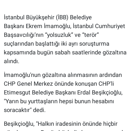
Gündem Özel
İstanbul Büyükşehir (İBB) Belediye
Başkanı Ekrem İmamoğlu, İstanbul Cumhuriyet
Günün görüntüsü
Başsavcılığı’nın “yolsuzluk” ve “terör”
suçlarından başlattığı iki ayrı soruşturma
Haber
kapsamında bugün sabah saatlerinde gözaltına
İlan
alındı.
Kimdir
İmamoğlu'nun gözaltına alınmasının ardından
CHP Genel Merkez önünde konuşan CHP'li
Koronavirüs
Etimesgut Belediye Başkanı Erdal Beşikçioğlu,
"Yarın bu yurttaşların hepsi bunun hesabını
Kültür Sanat
soracaktır" dedi.
Ne demişti
Beşikçioğlu, "Halkın iradesinin önünde hiçbir