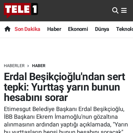
Anında Manşet
Son Dakika
Nöbetçi Eczaneler
Son Dakika
Haber
Ekonomi
Dünya
Teknolo
Başka Sohbetler
Haber
Hava Durumu
Belgesel
Ekonomi
Namaz Vakitleri
HABERLER
HABER
Bilim turu
Dünya
Trafik Durumu
Erdal Beşikçioğlu'ndan sert
Bilim ve Teknoloji Evreni
Teknoloji
Süper Lig Puan Durumu ve Fikstür
tepki: Yurttaş yarın bunun
hesabını sorar
Doğa Konuşuyor
Sağlık
Tüm Manşetler
Etimesgut Belediye Başkanı Erdal Beşikçioğlu,
Dünya
Spor
Son Dakika Haberleri
İBB Başkanı Ekrem İmamoğlu'nun gözaltına
alınmasının ardından yaptığı açıklamada, "Yarın
Ege Saati
Yayın Akışı
Haber Arşivi
bu yurttaşların hepsi bunun hesabını soracak"