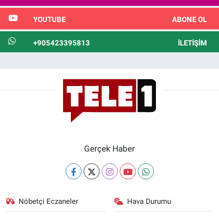
YOUTUBE
ABONE OL
+905423395813
İLETIŞIM
Gerçek Haber
Nöbetçi Eczaneler
Hava Durumu