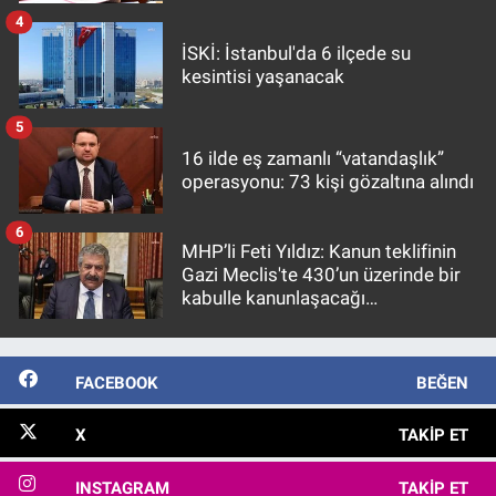
4
İSKİ: İstanbul'da 6 ilçede su
kesintisi yaşanacak
5
16 ilde eş zamanlı “vatandaşlık”
operasyonu: 73 kişi gözaltına alındı
6
MHP’li Feti Yıldız: Kanun teklifinin
Gazi Meclis'te 430’un üzerinde bir
kabulle kanunlaşacağı
görülmektedir
FACEBOOK
BEĞEN
X
TAKIP ET
INSTAGRAM
TAKIP ET