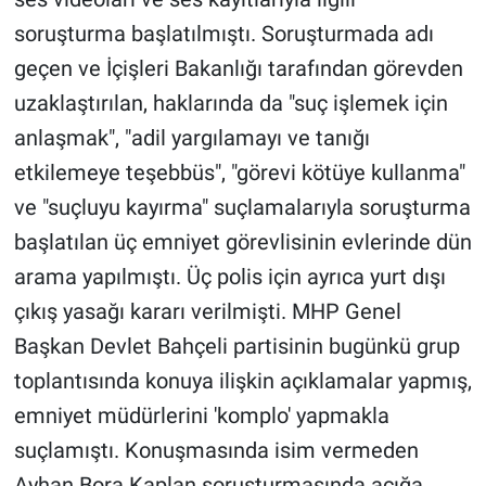
Yerel Yaşam
soruşturma başlatılmıştı. Soruşturmada adı
geçen ve İçişleri Bakanlığı tarafından görevden
Canlı Yayın
uzaklaştırılan, haklarında da "suç işlemek için
anlaşmak", "adil yargılamayı ve tanığı
etkilemeye teşebbüs", "görevi kötüye kullanma"
ve "suçluyu kayırma" suçlamalarıyla soruşturma
başlatılan üç emniyet görevlisinin evlerinde dün
arama yapılmıştı. Üç polis için ayrıca yurt dışı
çıkış yasağı kararı verilmişti. MHP Genel
Başkan Devlet Bahçeli partisinin bugünkü grup
toplantısında konuya ilişkin açıklamalar yapmış,
emniyet müdürlerini 'komplo' yapmakla
suçlamıştı. Konuşmasında isim vermeden
Ayhan Bora Kaplan soruşturmasında açığa