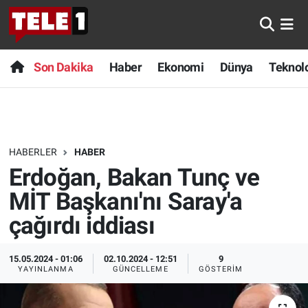
Anında Manşet
Son Dakika
Nöbetçi Eczaneler
Son Dakika
Haber
Ekonomi
Dünya
Teknolo
Başka Sohbetler
Haber
Hava Durumu
Belgesel
Ekonomi
Namaz Vakitleri
HABERLER
HABER
Bilim turu
Dünya
Trafik Durumu
Erdoğan, Bakan Tunç ve
Bilim ve Teknoloji Evreni
Teknoloji
Süper Lig Puan Durumu ve Fikstür
MİT Başkanı'nı Saray'a
çağırdı iddiası
Doğa Konuşuyor
Sağlık
Tüm Manşetler
15.05.2024 - 01:06
02.10.2024 - 12:51
9
Dünya
Spor
Son Dakika Haberleri
YAYINLANMA
GÜNCELLEME
GÖSTERIM
Ege Saati
Yayın Akışı
Haber Arşivi