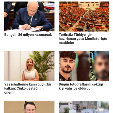
Bahçeli: 86 milyon kazanacak
Terörsüz Türkiye için
hazırlanan yasa Meclis'te! İşte
maddeler
Yaz ishallerine karşı güçlü bir
Düğün fotoğraflarını çektiği
kalkan: Çinko desteğinin
kişi vahşice öldürdü!
önemi