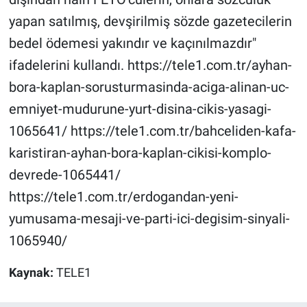
yapan satılmış, devşirilmiş sözde gazetecilerin
bedel ödemesi yakındır ve kaçınılmazdır"
ifadelerini kullandı. https://tele1.com.tr/ayhan-
bora-kaplan-sorusturmasinda-aciga-alinan-uc-
emniyet-mudurune-yurt-disina-cikis-yasagi-
1065641/ https://tele1.com.tr/bahceliden-kafa-
karistiran-ayhan-bora-kaplan-cikisi-komplo-
devrede-1065441/
https://tele1.com.tr/erdogandan-yeni-
yumusama-mesaji-ve-parti-ici-degisim-sinyali-
1065940/
Kaynak:
TELE1