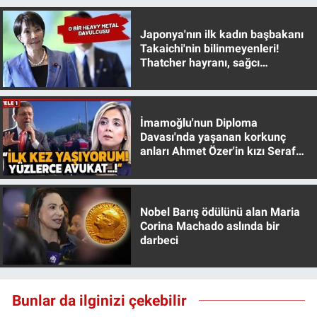
Japonya'nın ilk kadın başbakanı
Takaichi'nin bilinmeyenleri!
Thatcher hayranı, sağcı
muhafazakar
İmamoğlu'nun Diploma
Davası'nda yaşanan korkunç
anları Ahmet Özer'in kızı Seraf
Özer anlattı!
Nobel Barış ödülünü alan Maria
Corina Machado aslında bir
darbeci
Bunlar da ilginizi çekebilir