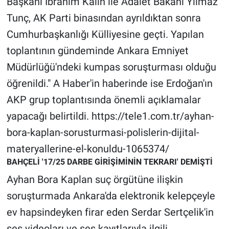
Başkanı İbrahim Kalın ile Adalet Bakanı Yılmaz
Nedir
Tunç, AK Parti binasından ayrıldıktan sonra
Popüler
Cumhurbaşkanlığı Külliyesine geçti. Yapılan
toplantının gündeminde Ankara Emniyet
Programlar
Müdürlüğü'ndeki kumpas soruşturması olduğu
Sağlık
öğrenildi." A Haber'in haberinde ise Erdoğan'ın
AKP grup toplantısında önemli açıklamalar
Spor
yapacağı belirtildi. https://tele1.com.tr/ayhan-
bora-kaplan-sorusturmasi-polislerin-dijital-
Teknoloji
materyallerine-el-konuldu-1065374/
Türkiye'nin Geleceği
BAHÇELİ '17/25 DARBE GİRİŞİMİNİN TEKRARI' DEMİŞTİ
Ayhan Bora Kaplan suç örgütüne ilişkin
Türkiye'nin Gündemi
soruşturmada Ankara'da elektronik kelepçeyle
ev hapsindeyken firar eden Serdar Sertçelik'in
Yerel Gündem
ses videoları ve ses kayıtlarıyla ilgili