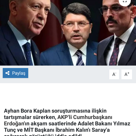
Ege'den Esintiler
İletişim
Eğitim
Eğlence
Ekonomi
Forum
Paylaş
-
+
A
A
Gerçeğin İzinde
Gün Başlıyor
Ayhan Bora Kaplan soruşturmasına ilişkin
tartışmalar sürerken,
AKP'li Cumhurbaşkanı
Gün Bitiyor
Erdoğan
'ın akşam saatlerinde Adalet Bakanı Yılmaz
Tunç ve MİT Başkanı İbrahim Kalın'ı Saray'a
Gün Ortası