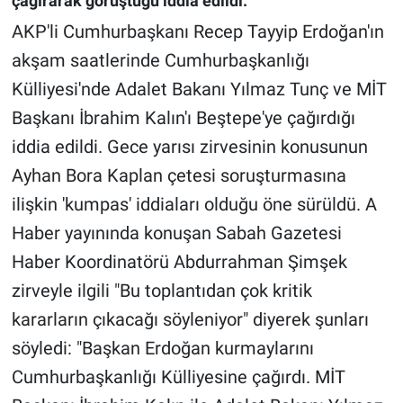
çağırarak görüştüğü iddia edildi.
AKP'li Cumhurbaşkanı Recep Tayyip Erdoğan'ın
Gündem Özel
akşam saatlerinde Cumhurbaşkanlığı
Külliyesi'nde Adalet Bakanı Yılmaz Tunç ve MİT
Günün görüntüsü
Başkanı İbrahim Kalın'ı Beştepe'ye çağırdığı
Haber
iddia edildi. Gece yarısı zirvesinin konusunun
Ayhan Bora Kaplan çetesi soruşturmasına
İlan
ilişkin 'kumpas' iddiaları olduğu öne sürüldü. A
Kimdir
Haber yayınında konuşan Sabah Gazetesi
Haber Koordinatörü Abdurrahman Şimşek
Koronavirüs
zirveyle ilgili "Bu toplantıdan çok kritik
Kültür Sanat
kararların çıkacağı söyleniyor" diyerek şunları
söyledi: "Başkan Erdoğan kurmaylarını
Ne demişti
Cumhurbaşkanlığı Külliyesine çağırdı. MİT