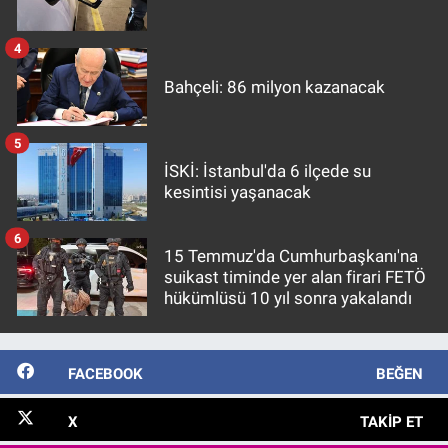
4
Bahçeli: 86 milyon kazanacak
5
İSKİ: İstanbul'da 6 ilçede su
kesintisi yaşanacak
6
15 Temmuz'da Cumhurbaşkanı'na
suikast timinde yer alan firari FETÖ
hükümlüsü 10 yıl sonra yakalandı
FACEBOOK
BEĞEN
X
TAKIP ET