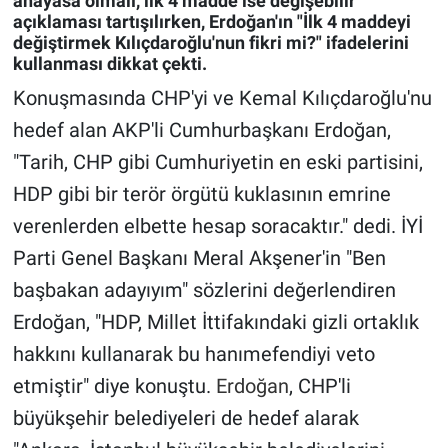
anayasa olmalı, ilk 4 madde ise değişebilir"
açıklaması tartışılırken, Erdoğan'ın "İlk 4 maddeyi
değiştirmek Kılıçdaroğlu'nun fikri mi?" ifadelerini
Gündem Özel
kullanması dikkat çekti.
Konuşmasında CHP'yi ve Kemal Kılıçdaroğlu'nu
Günün görüntüsü
hedef alan AKP'li Cumhurbaşkanı Erdoğan,
Haber
"Tarih, CHP gibi Cumhuriyetin en eski partisini,
HDP gibi bir terör örgütü kuklasının emrine
İlan
verenlerden elbette hesap soracaktır." dedi. İYİ
Kimdir
Parti Genel Başkanı Meral Akşener'in "Ben
başbakan adayıyım" sözlerini değerlendiren
Koronavirüs
Erdoğan, "HDP, Millet İttifakındaki gizli ortaklık
hakkını kullanarak bu hanımefendiyi veto
Kültür Sanat
etmiştir" diye konuştu.
Erdoğan
, CHP'li
Ne demişti
büyükşehir belediyeleri de hedef alarak