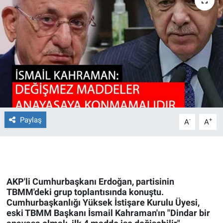
Ege'den Esintiler
İletişim
Eğitim
Eğlence
Ekonomi
Forum
Paylaş
-
+
A
A
Gerçeğin İzinde
Gün Başlıyor
AKP'li Cumhurbaşkanı Erdoğan, partisinin
TBMM'deki grup toplantısında konuştu.
Gün Bitiyor
Cumhurbaşkanlığı Yüksek İstişare Kurulu Üyesi,
eski TBMM Başkanı İsmail Kahraman'ın "Dindar bir
Gün Ortası