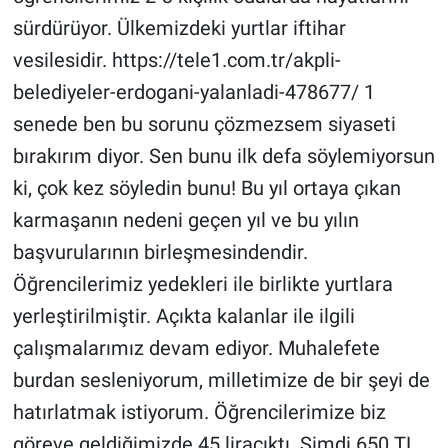
sürdürüyor. Ülkemizdeki yurtlar iftihar
vesilesidir. https://tele1.com.tr/akpli-
belediyeler-erdogani-yalanladi-478677/ 1
senede ben bu sorunu çözmezsem siyaseti
bırakırım diyor. Sen bunu ilk defa söylemiyorsun
ki, çok kez söyledin bunu! Bu yıl ortaya çıkan
karmaşanın nedeni geçen yıl ve bu yılın
başvurularının birleşmesindendir.
Öğrencilerimiz yedekleri ile birlikte yurtlara
yerleştirilmiştir. Açıkta kalanlar ile ilgili
çalışmalarımız devam ediyor. Muhalefete
burdan sesleniyorum, milletimize de bir şeyi de
hatırlatmak istiyorum. Öğrencilerimize biz
göreve geldiğimizde 45 liracıktı. Şimdi 650 TL