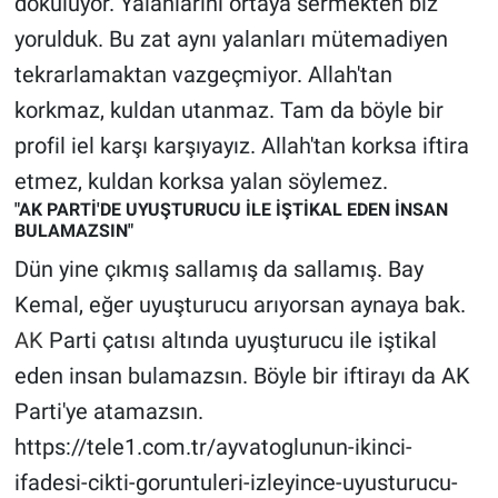
dökülüyor. Yalanlarını ortaya sermekten biz
yorulduk. Bu zat aynı yalanları mütemadiyen
tekrarlamaktan vazgeçmiyor. Allah'tan
korkmaz, kuldan utanmaz. Tam da böyle bir
profil iel karşı karşıyayız. Allah'tan korksa iftira
etmez, kuldan korksa yalan söylemez.
"AK PARTİ'DE UYUŞTURUCU İLE İŞTİKAL EDEN İNSAN
BULAMAZSIN"
Dün yine çıkmış sallamış da sallamış. Bay
Kemal, eğer uyuşturucu arıyorsan aynaya bak.
AK
Parti çatısı altında uyuşturucu ile iştikal
eden insan bulamazsın. Böyle bir iftirayı da AK
Parti'ye atamazsın.
https://tele1.com.tr/ayvatoglunun-ikinci-
ifadesi-cikti-goruntuleri-izleyince-uyusturucu-