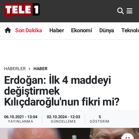
Anında Manşet
Son Dakika
Nöbetçi Eczaneler
Son Dakika
Haber
Ekonomi
Dünya
Teknolo
Başka Sohbetler
Haber
Hava Durumu
Belgesel
Ekonomi
Namaz Vakitleri
HABERLER
HABER
Bilim turu
Dünya
Trafik Durumu
Erdoğan: İlk 4 maddeyi
Bilim ve Teknoloji Evreni
Teknoloji
Süper Lig Puan Durumu ve Fikstür
değiştirmek
Kılıçdaroğlu'nun fikri mi?
Doğa Konuşuyor
Sağlık
Tüm Manşetler
06.10.2021 - 13:04
02.10.2024 - 12:03
5
Dünya
Spor
Son Dakika Haberleri
YAYINLANMA
GÜNCELLEME
GÖSTERIM
Ege Saati
Yayın Akışı
Haber Arşivi