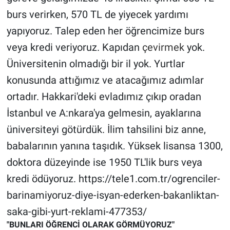
burs verirken, 570 TL de yiyecek yardımı
yapıyoruz. Talep eden her öğrencimize burs
veya kredi veriyoruz. Kapıdan
çevirmek
yok.
Üniversitenin olmadığı bir il yok. Yurtlar
konusunda attığımız ve atacağımız adımlar
ortadır. Hakkari'deki evladımız çıkıp oradan
İstanbul ve A:nkara'ya gelmesin, ayaklarına
üniversiteyi götürdük. İlim tahsilini biz anne,
babalarının yanına taşıdık. Yüksek lisansa 1300,
doktora düzeyinde ise 1950 TL'lik burs veya
kredi ödüyoruz. https://tele1.com.tr/ogrenciler-
barinamiyoruz-diye-isyan-ederken-bakanliktan-
saka-gibi-yurt-reklami-477353/
"BUNLARI ÖĞRENCİ OLARAK GÖRMÜYORUZ"