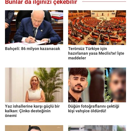
Bunlar da ilginizi çekebilir
Bahçeli: 86 milyon kazanacak
Terörsüz Türkiye için
hazırlanan yasa Meclis'te! İşte
maddeler
Yaz ishallerine karşı güçlü bir
Düğün fotoğraflarını çektiği
kalkan: Çinko desteğinin
kişi vahşice öldürdü!
önemi