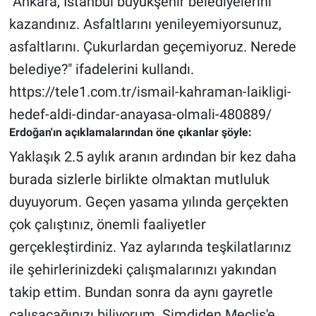
"Ankara, İstanbul büyükşehir belediyelerini
Nedir
kazandınız. Asfaltlarını yenileyemiyorsunuz,
Popüler
asfaltlarını. Çukurlardan geçemiyoruz. Nerede
belediye?" ifadelerini kullandı.
Programlar
https://tele1.com.tr/ismail-kahraman-laikligi-
Sağlık
hedef-aldi-dindar-anayasa-olmali-480889/
Erdoğan'ın açıklamalarından öne çıkanlar şöyle:
Spor
Yaklaşık 2.5 aylık aranın ardından bir kez daha
burada sizlerle birlikte olmaktan mutluluk
Teknoloji
duyuyorum. Geçen yasama yılında gerçekten
Türkiye'nin Geleceği
çok çalıştınız, önemli faaliyetler
gerçekleştirdiniz. Yaz aylarında teşkilatlarınız
Türkiye'nin Gündemi
ile şehirlerinizdeki çalışmalarınızı yakından
takip ettim. Bundan sonra da aynı gayretle
Yerel Gündem
çalışacağınızı biliyorum. Şimdiden Meclis'e