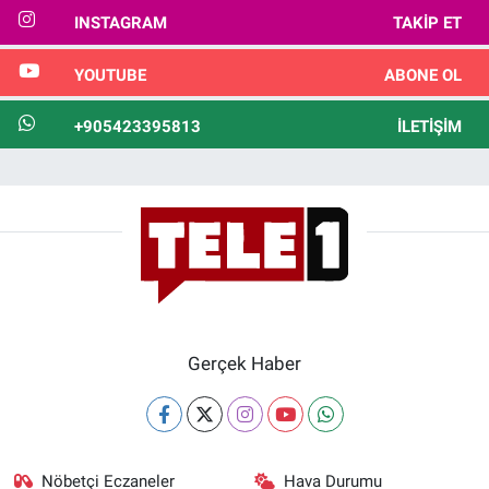
INSTAGRAM
TAKIP ET
YOUTUBE
ABONE OL
+905423395813
İLETIŞIM
Gerçek Haber
Nöbetçi Eczaneler
Hava Durumu