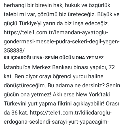
herhangi bir
bireyin
hak, hukuk ve özgürlük
talebi mi var, çözümü biz üreteceğiz. Büyük ve
güçlü Türkiye'yi yarın da biz inşa edeceğiz.
https://tele1.com.tr/lemandan-ayvatoglu-
gondermesi-mesele-pudra-sekeri-degil-yegen-
358838/
KILIÇDAROĞLU'NA: SENİN GÜCÜN ONA YETMEZ
İstanbul'da Merkez Bankası binası yapıldı, 72
kat. Ben diyor orayı öğrenci yurdu haline
dönüştüreceğim. Bu adama ne dersiniz? Senin
gücün ona yetmez!
Aklı
erse New York'taki
Türkevini yurt yapma fikrini açıklayabilir! Orası
da 36 kat. https://tele1.com.tr/kilicdaroglu-
erdogana-seslendi-sarayi-yurt-yapacagim-