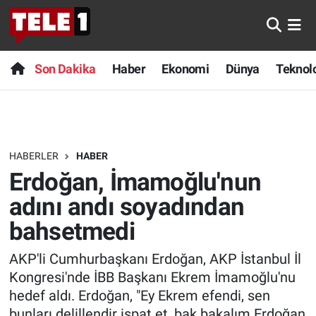
Anında Manşet
Son Dakika
Nöbetçi Eczaneler
Son Dakika
Haber
Ekonomi
Dünya
Teknolo
Başka Sohbetler
Haber
Hava Durumu
Belgesel
Ekonomi
Namaz Vakitleri
HABERLER
HABER
Bilim turu
Dünya
Trafik Durumu
Erdoğan, İmamoğlu'nun
Bilim ve Teknoloji Evreni
Teknoloji
Süper Lig Puan Durumu ve Fikstür
adını andı soyadından
bahsetmedi
Doğa Konuşuyor
Sağlık
Tüm Manşetler
AKP'li Cumhurbaşkanı Erdoğan, AKP İstanbul İl
Dünya
Spor
Son Dakika Haberleri
Kongresi'nde İBB Başkanı Ekrem İmamoğlu'nu
hedef aldı. Erdoğan, "Ey Ekrem efendi, sen
Ege Saati
Yayın Akışı
Haber Arşivi
bunları delillendir ispat et, bak bakalım Erdoğan