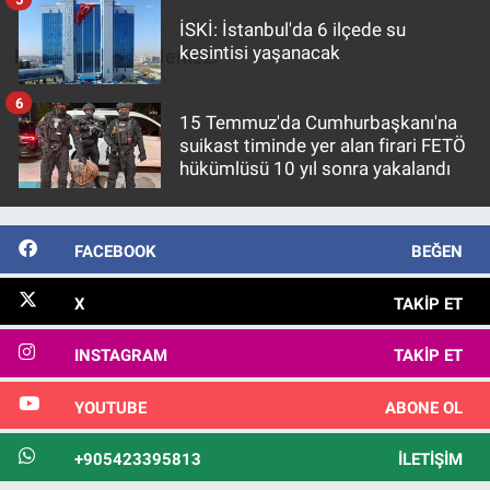
Nedir
İSKİ: İstanbul'da 6 ilçede su
kesintisi yaşanacak
Kaynak:
Haber Merkezi
Popüler
6
Programlar
15 Temmuz'da Cumhurbaşkanı'na
suikast timinde yer alan firari FETÖ
hükümlüsü 10 yıl sonra yakalandı
Sağlık
Spor
FACEBOOK
BEĞEN
Teknoloji
X
TAKIP ET
Türkiye'nin Geleceği
INSTAGRAM
TAKIP ET
Türkiye'nin Gündemi
YOUTUBE
ABONE OL
Yerel Gündem
+905423395813
İLETIŞIM