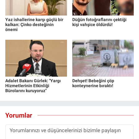
Yaz ishallerine karşı güçlü bir
Düğün fotoğraflarını çektiği
kalkan: Çinko desteğinin
kişi vahşice öldürdü!
önemi
Adalet Bakanı Gürlek: "Yargı
Dehşet! Bebeğini çöp
Hizmetlerinin Etkinliği
konteynerine bıraktı!
Bürolarını kuruyoruz"
Yorumlar