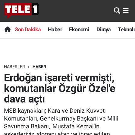
Anında Manşet
Son Dakika
Nöbetçi Eczaneler
Son Dakika
Haber
Ekonomi
Dünya
Teknolo
Başka Sohbetler
Haber
Hava Durumu
Belgesel
Ekonomi
Namaz Vakitleri
HABERLER
HABER
Bilim turu
Dünya
Trafik Durumu
Erdoğan işareti vermişti,
Bilim ve Teknoloji Evreni
Teknoloji
Süper Lig Puan Durumu ve Fikstür
komutanlar Özgür Özel'e
dava açtı
Doğa Konuşuyor
Sağlık
Tüm Manşetler
MSB kaynakları; Kara ve Deniz Kuvvet
Dünya
Spor
Son Dakika Haberleri
Komutanları, Genelkurmay Başkanı ve Milli
Savunma Bakanı, 'Mustafa Kemal'in
Ege Saati
Yayın Akışı
Haber Arşivi
askerleriyiz' sloganı atan ve ihraç edilen