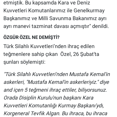
Nedir
etmiştik. Bu kapsamda Kara ve Deniz
Kuvvetleri Komutanlarımız ile Genelkurmay
Popüler
Başkanımız ve Milli Savunma Bakanımız ayrı
ayrı manevi tazminat davası açmıştır" denildi.
Programlar
ÖZGÜR ÖZEL NE DEMİŞTİ?
Sağlık
Türk Silahlı Kuvvetleri’nden ihraç edilen
teğmenlere sahip çıkan Özel, 26 Şubat'ta
Spor
şunları söylemişti:
Teknoloji
"Türk Silahlı Kuvvetleri'nden Mustafa Kemal'in
askerleri, "Mustafa Kemal'in askerleriyiz." diye
Türkiye'nin Geleceği
and içen 5 teğmeni ihraç ettiler, biliyorsunuz.
Türkiye'nin Gündemi
Orada Disiplin Kurulu'nun başkanı Kara
Kuvvetleri Komutanlığı Kurmay Başkanı'ydı,
Yerel Gündem
Korgeneral Tevfik Algan. Bu ihraca, bu ihraca