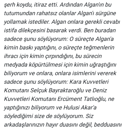
şerh koydu, itiraz etti. Ardından Algan'ın bu
Yerel Yaşam
tutumundan rahatsız olanlar Algan'ı sürgüne
Canlı Yayın
yollamak istediler. Algan onlara gerekli cevabı
istifa dilekçesini basarak verdi. Ben buradan
sadece şunu söylüyorum: O süreçte Algan'a
kimin baskı yaptığını, o süreçte teğmenlerin
ihracı için kimin çırpındığını, bu sürecin
medyada köpürtülmesi için kimin uğraştığını
biliyorum ve onlara, onlara isimlerini vererek
sadece şunu söylüyorum: Kara Kuvvetleri
Komutanı Selçuk Bayraktaroğlu ve Deniz
Kuvvetleri Komutanı Ercüment Tatlıoğlu, ne
yaptığınızı biliyorum ve Hulusi Akar'a
söylediğimi size de söylüyorum. Siz
arkadaşlarınızın hayır duasını değil, bedduasını