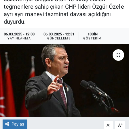
teğmenlere sahip çıkan CHP lideri Özgür Özel'e
Ege'den Esintiler
İletişim
ayrı ayrı manevi tazminat davası açıldığını
duyurdu.
Eğitim
06.03.2025 - 12:08
06.03.2025 - 12:31
10BIN
YAYINLANMA
GÜNCELLEME
GÖSTERIM
Eğlence
Ekonomi
Forum
Gerçeğin İzinde
Gün Başlıyor
Gün Bitiyor
Paylaş
-
+
A
A
Gün Ortası