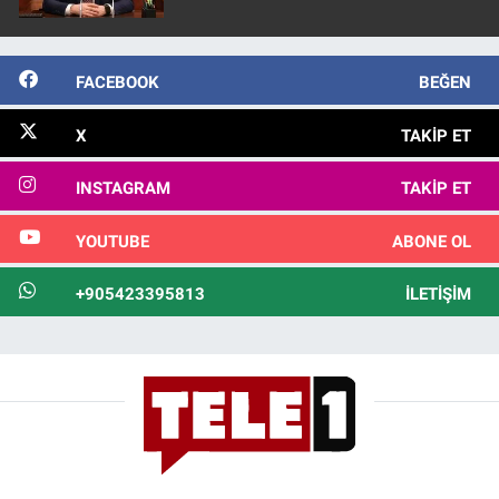
FACEBOOK
BEĞEN
X
TAKIP ET
INSTAGRAM
TAKIP ET
YOUTUBE
ABONE OL
+905423395813
İLETIŞIM