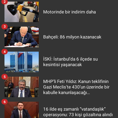
2
Motorinde bir indirim daha
3
Bahçeli: 86 milyon kazanacak
4
İSKİ: İstanbul'da 6 ilçede su
kesintisi yaşanacak
5
MHP’li Feti Yıldız: Kanun teklifinin
Gazi Meclis'te 430’un üzerinde bir
kabulle kanunlaşacağı
görülmektedir
6
16 ilde eş zamanlı “vatandaşlık”
operasyonu: 73 kişi gözaltına alındı