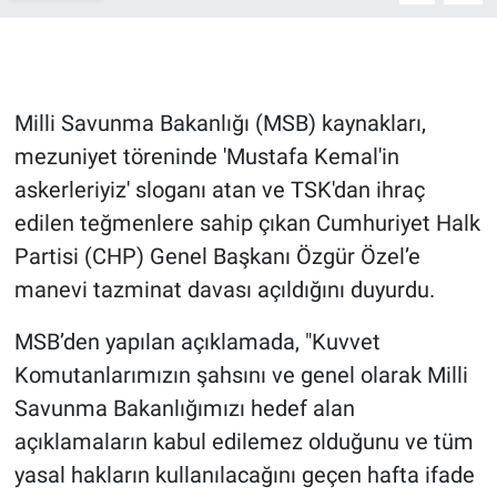
Gündem Özel
Günün görüntüsü
Milli Savunma Bakanlığı (MSB) kaynakları,
mezuniyet töreninde 'Mustafa Kemal'in
Haber
askerleriyiz' sloganı atan ve TSK'dan ihraç
edilen teğmenlere sahip çıkan Cumhuriyet Halk
İlan
Partisi (CHP) Genel Başkanı Özgür Özel’e
Kimdir
manevi tazminat davası açıldığını duyurdu.
Koronavirüs
MSB’den yapılan açıklamada, "Kuvvet
Komutanlarımızın şahsını ve genel olarak Milli
Kültür Sanat
Savunma Bakanlığımızı hedef alan
açıklamaların kabul edilemez olduğunu ve tüm
Ne demişti
yasal hakların kullanılacağını geçen hafta ifade