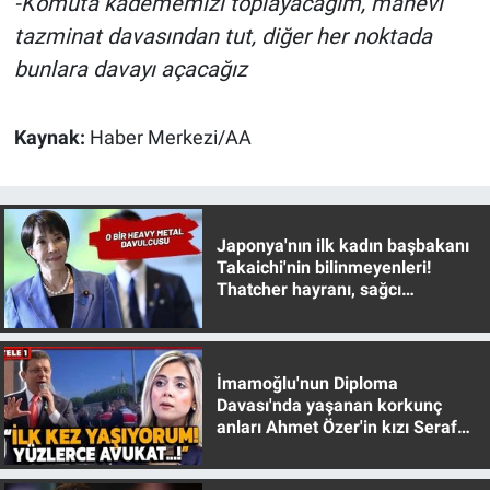
-Komuta kadememizi toplayacağım, manevi
tazminat davasından tut, diğer her noktada
bunlara davayı açacağız
Kaynak:
Haber Merkezi/AA
Japonya'nın ilk kadın başbakanı
Takaichi'nin bilinmeyenleri!
Thatcher hayranı, sağcı
muhafazakar
İmamoğlu'nun Diploma
Davası'nda yaşanan korkunç
anları Ahmet Özer'in kızı Seraf
Özer anlattı!