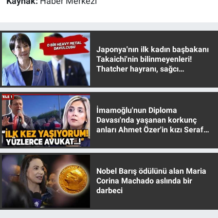
Kaynak:
Haber Merkezi
Yerel Yaşam
Canlı Yayın
Japonya'nın ilk kadın başbakanı
Takaichi'nin bilinmeyenleri!
Thatcher hayranı, sağcı
muhafazakar
İmamoğlu'nun Diploma
Davası'nda yaşanan korkunç
anları Ahmet Özer'in kızı Seraf
Özer anlattı!
Nobel Barış ödülünü alan Maria
Corina Machado aslında bir
darbeci