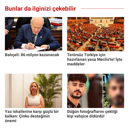
Bunlar da ilginizi çekebilir
Bahçeli: 86 milyon kazanacak
Terörsüz Türkiye için
hazırlanan yasa Meclis'te! İşte
maddeler
Yaz ishallerine karşı güçlü bir
Düğün fotoğraflarını çektiği
kalkan: Çinko desteğinin
kişi vahşice öldürdü!
önemi