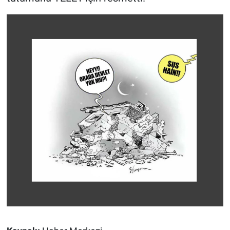
Nedir
Popüler
Programlar
Sağlık
Spor
Teknoloji
Türkiye'nin Geleceği
Türkiye'nin Gündemi
Yerel Gündem