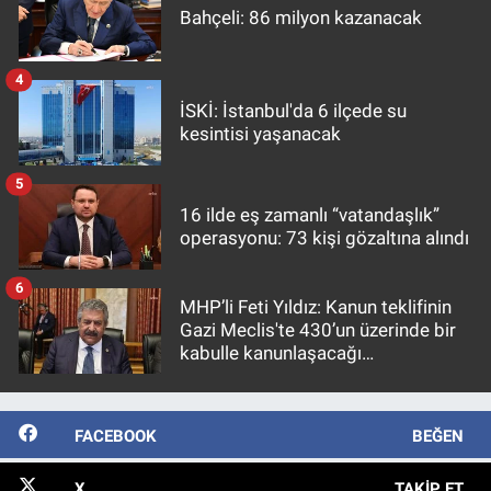
Bahçeli: 86 milyon kazanacak
4
İSKİ: İstanbul'da 6 ilçede su
kesintisi yaşanacak
5
16 ilde eş zamanlı “vatandaşlık”
operasyonu: 73 kişi gözaltına alındı
6
MHP’li Feti Yıldız: Kanun teklifinin
Gazi Meclis'te 430’un üzerinde bir
kabulle kanunlaşacağı
görülmektedir
FACEBOOK
BEĞEN
X
TAKIP ET