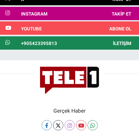
INSTAGRAM
TAKIP ET
YOUTUBE
ABONE OL
+905423395813
İLETIŞIM
Gerçek Haber