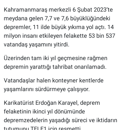
Kahramanmaraş merkezli 6 Şubat 2023’te
Gündem Özel
meydana gelen 7,7 ve 7,6 büyüklüğündeki
depremler, 11 ilde büyük yıkıma yol açtı. 14
Günün görüntüsü
milyon insanı etkileyen felakette 53 bin 537
Haber
vatandaş yaşamını yitirdi.
Üzerinden tam iki yıl geçmesine rağmen
İlan
depremin yarattığı tahribat onarılamadı.
Kimdir
Vatandaşlar halen konteyner kentlerde
Koronavirüs
yaşamlarını sürdürmeye çalışıyor.
Karikatürist Erdoğan Karayel, deprem
Kültür Sanat
felaketinin ikinci yıl dönümünde
Ne demişti
depremzedelerin yaşadığı süreci ve iktidarın
tutumunu TELE1 için resmetti.