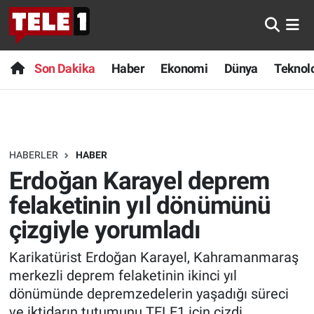
Anında Manşet
Son Dakika
Nöbetçi Eczaneler
Son Dakika
Haber
Ekonomi
Dünya
Teknolo
Başka Sohbetler
Haber
Hava Durumu
Belgesel
Ekonomi
Namaz Vakitleri
HABERLER
HABER
Bilim turu
Dünya
Trafik Durumu
Erdoğan Karayel deprem
Bilim ve Teknoloji Evreni
Teknoloji
Süper Lig Puan Durumu ve Fikstür
felaketinin yıl dönümünü
çizgiyle yorumladı
Doğa Konuşuyor
Sağlık
Tüm Manşetler
Karikatürist Erdoğan Karayel, Kahramanmaraş
Dünya
Spor
Son Dakika Haberleri
merkezli deprem felaketinin ikinci yıl
dönümünde depremzedelerin yaşadığı süreci
Ege Saati
Yayın Akışı
Haber Arşivi
ve iktidarın tutumunu TELE1 için çizdi.