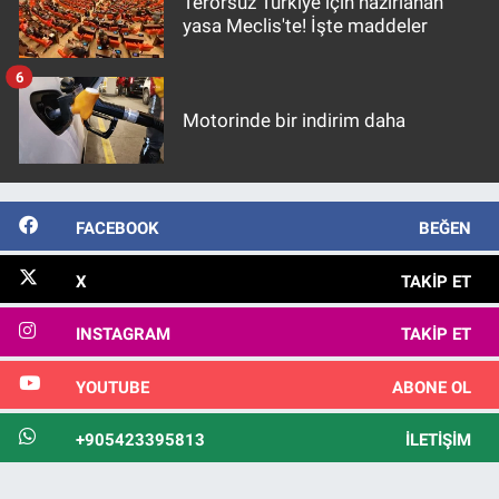
Terörsüz Türkiye için hazırlanan
yasa Meclis'te! İşte maddeler
6
Motorinde bir indirim daha
FACEBOOK
BEĞEN
X
TAKIP ET
INSTAGRAM
TAKIP ET
YOUTUBE
ABONE OL
+905423395813
İLETIŞIM