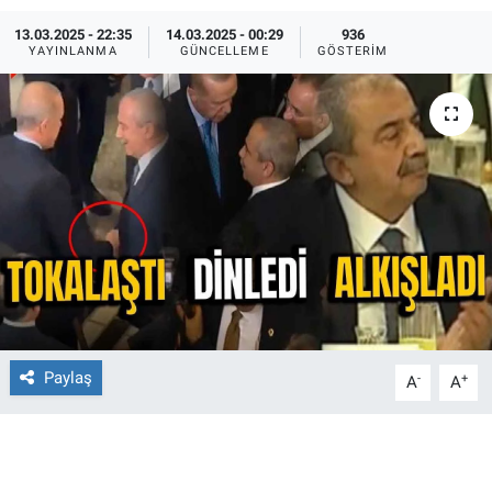
13.03.2025 - 22:35
14.03.2025 - 00:29
936
Ege'den Esintiler
İletişim
YAYINLANMA
GÜNCELLEME
GÖSTERIM
Eğitim
Eğlence
Ekonomi
Forum
Gerçeğin İzinde
Gün Başlıyor
Paylaş
-
+
A
A
Gün Bitiyor
Gün Ortası