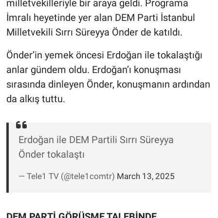
milletvekilleriyle bir araya geldi. Programa
Nedir
İmralı heyetinde yer alan DEM Parti İstanbul
Popüler
Milletvekili Sırrı Süreyya Önder de katıldı.
Programlar
Önder’in yemek öncesi Erdoğan ile tokalaştığı
anlar gündem oldu. Erdoğan’ı konuşması
Sağlık
sırasında dinleyen Önder, konuşmanın ardından
da alkış tuttu.
Spor
Teknoloji
Erdoğan ile DEM Partili Sırrı Süreyya
Türkiye'nin Geleceği
Önder tokalaştı
— Tele1 TV (@tele1comtr)
March 13, 2025
Türkiye'nin Gündemi
Yerel Gündem
DEM PARTİ GÖRÜŞME TALEBİNDE