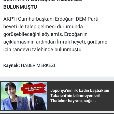
Yerel Yaşam
BULUNMUŞTU
Canlı Yayın
AKP’li Cumhurbaşkanı Erdoğan, DEM Parti
heyeti ile talep gelmesi durumunda
görüşebileceğini söylemiş, Erdoğan’ın
açıklamasının ardından İmralı heyeti, görüşme
için randevu talebinde bulunmuştu.
Kaynak:
HABER MERKEZİ
Japonya'nın ilk kadın başbakanı
Takaichi'nin bilinmeyenleri!
Thatcher hayranı, sağcı
muhafazakar