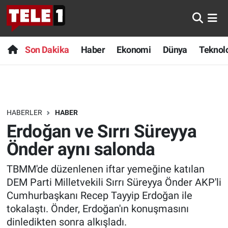
Anında Manşet
Son Dakika
Nöbetçi Eczaneler
Son Dakika
Haber
Ekonomi
Dünya
Teknolo
Başka Sohbetler
Haber
Hava Durumu
Belgesel
Ekonomi
Namaz Vakitleri
HABERLER
HABER
Bilim turu
Dünya
Trafik Durumu
Erdoğan ve Sırrı Süreyya
Bilim ve Teknoloji Evreni
Teknoloji
Süper Lig Puan Durumu ve Fikstür
Önder aynı salonda
TBMM'de düzenlenen iftar yemeğine katılan
Doğa Konuşuyor
Sağlık
Tüm Manşetler
DEM Parti Milletvekili Sırrı Süreyya Önder AKP'li
Dünya
Spor
Son Dakika Haberleri
Cumhurbaşkanı Recep Tayyip Erdoğan ile
tokalaştı. Önder, Erdoğan'ın konuşmasını
Ege Saati
Yayın Akışı
Haber Arşivi
dinledikten sonra alkışladı.