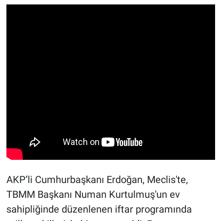
Gündem Özel
Günün görüntüsü
Haber
İlan
Kimdir
Koronavirüs
Kültür Sanat
AKP’li Cumhurbaşkanı Erdoğan, Meclis'te,
TBMM Başkanı Numan Kurtulmuş'un ev
Ne demişti
sahipliğinde düzenlenen iftar programında