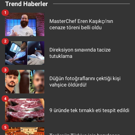
Trend Haberler
1
MasterChef Eren Kaşıkçı'nın
cenaze töreni belli oldu
2
Direksiyon sınavında tacize
tutuklama
3
Düğün fotoğraflarını çektiği kişi
vahşice öldürdü!
4
9 üründe tek tırnaklı eti tespit edildi
5