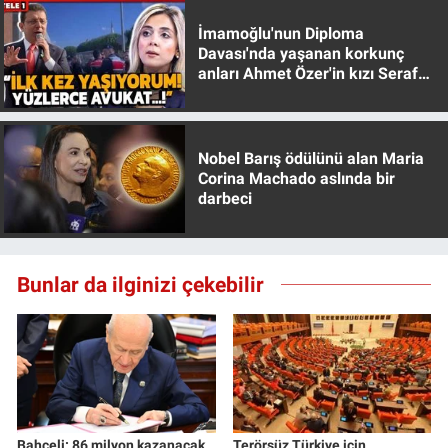
İmamoğlu'nun Diploma
Davası'nda yaşanan korkunç
anları Ahmet Özer'in kızı Seraf
Özer anlattı!
Nobel Barış ödülünü alan Maria
Corina Machado aslında bir
darbeci
Bunlar da ilginizi çekebilir
Bahçeli: 86 milyon kazanacak
Terörsüz Türkiye için