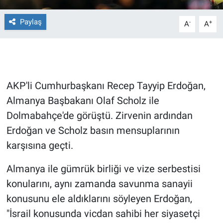
Paylaş
Gündem Özel
-
+
A
A
Günün görüntüsü
Haber
AKP'li Cumhurbaşkanı Recep Tayyip Erdoğan,
İlan
Almanya Başbakanı Olaf Scholz ile
Dolmabahçe'de görüştü. Zirvenin ardından
Kimdir
Erdoğan ve Scholz basın mensuplarının
karşısına geçti.
Koronavirüs
Almanya ile gümrük birliği ve vize serbestisi
Kültür Sanat
konularını, aynı zamanda savunma sanayii
konusunu ele aldıklarını söyleyen Erdoğan,
Ne demişti
"İsrail konusunda vicdan sahibi her siyasetçi