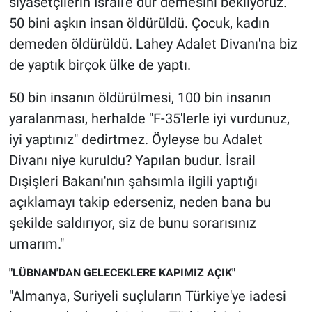
siyasetçilerin İsrail'e dur demesini bekliyoruz.
50 bini aşkın insan öldürüldü. Çocuk, kadın
demeden öldürüldü. Lahey Adalet Divanı'na biz
de yaptık birçok ülke de yaptı.
50 bin insanın öldürülmesi, 100 bin insanın
yaralanması, herhalde "F-35'lerle iyi vurdunuz,
iyi yaptınız" dedirtmez. Öyleyse bu Adalet
Divanı niye kuruldu? Yapılan budur. İsrail
Dışişleri Bakanı'nın şahsımla ilgili yaptığı
açıklamayı takip ederseniz, neden bana bu
şekilde saldırıyor, siz de bunu sorarısınız
umarım."
"LÜBNAN'DAN GELECEKLERE KAPIMIZ AÇIK"
"Almanya, Suriyeli suçluların Türkiye'ye iadesi