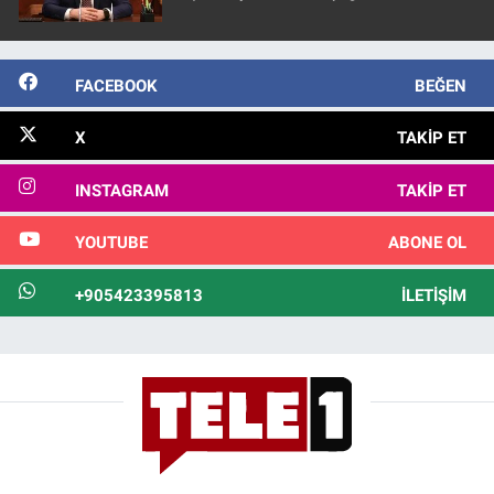
FACEBOOK
BEĞEN
X
TAKIP ET
INSTAGRAM
TAKIP ET
YOUTUBE
ABONE OL
+905423395813
İLETIŞIM