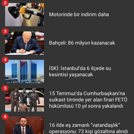
2
Motorinde bir indirim daha
3
Bahçeli: 86 milyon kazanacak
4
İSKİ: İstanbul'da 6 ilçede su
kesintisi yaşanacak
5
15 Temmuz'da Cumhurbaşkanı'na
suikast timinde yer alan firari FETÖ
hükümlüsü 10 yıl sonra yakalandı
6
16 ilde eş zamanlı “vatandaşlık”
operasyonu: 73 kişi gözaltına alındı