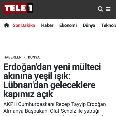
Anında Manşet
Son Dakika
Nöbetçi Eczaneler
Son Dakika
Haber
Ekonomi
Dünya
Teknolo
Başka Sohbetler
Haber
Hava Durumu
Belgesel
Ekonomi
Namaz Vakitleri
HABERLER
DÜNYA
Bilim turu
Dünya
Trafik Durumu
Erdoğan'dan yeni mülteci
Bilim ve Teknoloji Evreni
Teknoloji
Süper Lig Puan Durumu ve Fikstür
akınına yeşil ışık:
Lübnan'dan geleceklere
Doğa Konuşuyor
Sağlık
Tüm Manşetler
kapımız açık
Dünya
Spor
Son Dakika Haberleri
AKP'li Cumhurbaşkanı Recep Tayyip Erdoğan
Almanya Başbakanı Olaf Scholz ile yaptığı
Ege Saati
Yayın Akışı
Haber Arşivi