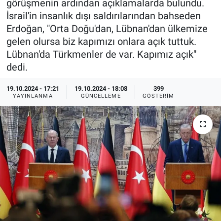
görüşmenin ardından açıklamalarda bulundu.
İsrail'in insanlık dışı saldırılarından bahseden
Ege'den Esintiler
İletişim
Erdoğan, "Orta Doğu'dan, Lübnan'dan ülkemize
gelen olursa biz kapımızı onlara açık tuttuk.
Eğitim
Lübnan'da Türkmenler de var. Kapımız açık"
dedi.
Eğlence
19.10.2024 - 17:21
19.10.2024 - 18:08
399
Ekonomi
YAYINLANMA
GÜNCELLEME
GÖSTERIM
Forum
Gerçeğin İzinde
Gün Başlıyor
Gün Bitiyor
Gün Ortası