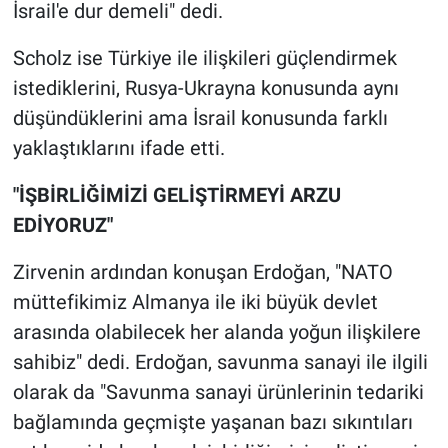
Nedir
İsrail'e dur demeli" dedi.
Scholz ise Türkiye ile ilişkileri güçlendirmek
Popüler
istediklerini, Rusya-Ukrayna konusunda aynı
Programlar
düşündüklerini ama İsrail konusunda farklı
yaklaştıklarını ifade etti.
Sağlık
"İŞBİRLİĞİMİZİ GELİŞTİRMEYİ ARZU
Spor
EDİYORUZ"
Teknoloji
Zirvenin ardından konuşan Erdoğan, "NATO
müttefikimiz Almanya ile iki büyük devlet
Türkiye'nin Geleceği
arasında olabilecek her alanda yoğun ilişkilere
sahibiz" dedi. Erdoğan, savunma sanayi ile ilgili
Türkiye'nin Gündemi
olarak da "Savunma sanayi ürünlerinin tedariki
Yerel Gündem
bağlamında geçmişte yaşanan bazı sıkıntıları