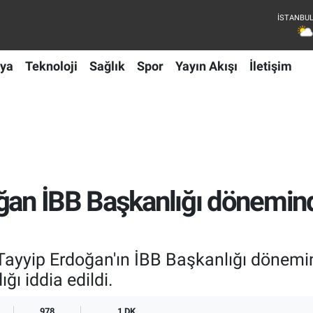
ya
Teknoloji
Sağlık
Spor
Yayın Akışı
İletişim
oğan İBB Başkanlığı dönemin
ayyip Erdoğan'ın İBB Başkanlığı dönemin
ğı iddia edildi.
978
1 DK