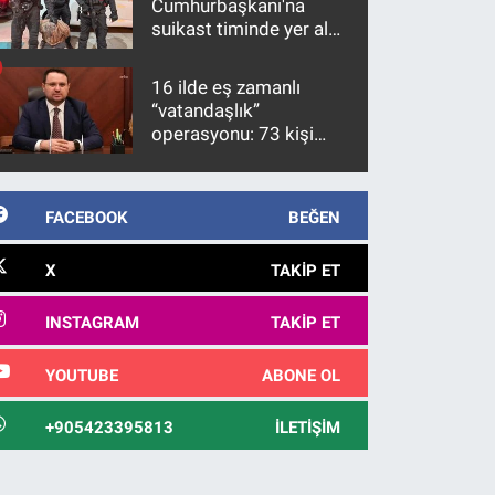
Cumhurbaşkanı'na
suikast timinde yer alan
firari FETÖ hükümlüsü
10 yıl sonra yakalandı
16 ilde eş zamanlı
“vatandaşlık”
operasyonu: 73 kişi
gözaltına alındı
FACEBOOK
BEĞEN
X
TAKIP ET
INSTAGRAM
TAKIP ET
YOUTUBE
ABONE OL
+905423395813
İLETIŞIM