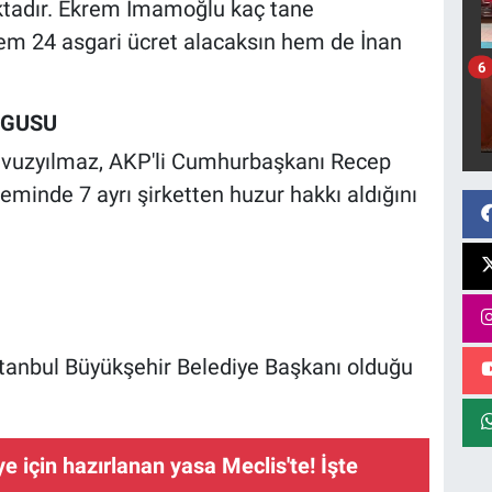
aktadır. Ekrem İmamoğlu kaç tane
em 24 asgari ücret alacaksın hem de İnan
6
RGUSU
avuzyılmaz, AKP'li Cumhurbaşkanı Recep
eminde 7 ayrı şirketten huzur hakkı aldığını
tanbul Büyükşehir Belediye Başkanı olduğu
e için hazırlanan yasa Meclis'te! İşte