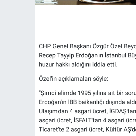
Gündem Özel
Günün görüntüsü
Haber
CHP Genel Başkanı Özgür Özel Beyo
Recep Tayyip Erdoğan'ın İstanbul B
İlan
huzur hakkı aldığını iddia etti.
Kimdir
Özel'in açıklamaları şöyle:
Koronavirüs
"Şimdi elimde 1995 yılına ait bir sor
Erdoğan'ın İBB baikanlığı dışında al
Kültür Sanat
Ulaşım'dan 4 asgari ücret, İGDAŞ'tan
asgari ücret, İSFALT'tan 4 asgari ücr
Ne demişti
Ticaret'te 2 asgari ücret, Kültür AŞ'