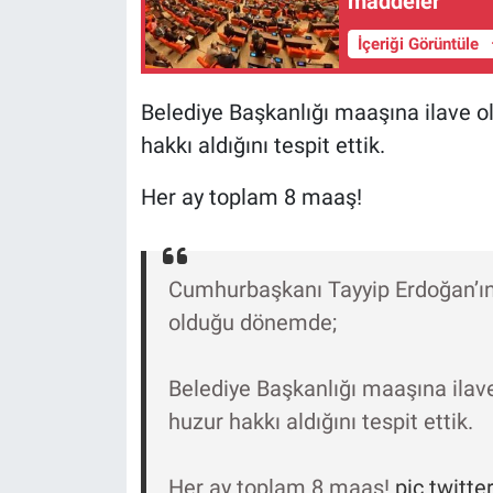
maddeler
Yerel Yaşam
İçeriği Görüntüle
Canlı Yayın
Belediye Başkanlığı maaşına ilave ol
hakkı aldığını tespit ettik.
Her ay toplam 8 maaş!
Cumhurbaşkanı Tayyip Erdoğan’ın
olduğu dönemde;
Belediye Başkanlığı maaşına ilave
huzur hakkı aldığını tespit ettik.
Her ay toplam 8 maaş!
pic.twitt