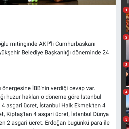
1
2
ğlu mitinginde AKP'li Cumhurbaşkanı
üyükşehir Belediye Başkanlığı döneminde 24
3
u önergesine İBB'nin verdiği cevap var.
4
dığı huzur hakları o döneme göre İstanbul
 4 asgari ücret, İstanbul Halk Ekmek'ten 4
et, Kiptaş'tan 4 asgari ücret, İstanbul Dünya
5
den 2 asgari ücret. Erdoğan bugünkü para ile