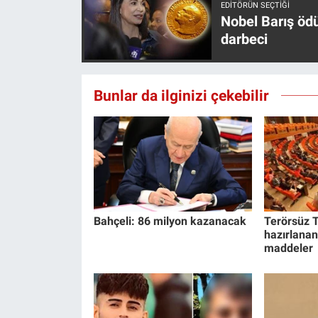
EDITÖRÜN SEÇTIĞI
Nobel Barış öd
darbeci
Bunlar da ilginizi çekebilir
Bahçeli: 86 milyon kazanacak
Terörsüz T
hazırlanan
maddeler