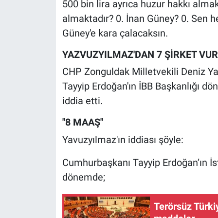
500 bin lira ayrıca huzur hakkı alm
Nedir
almaktadır? 0. İnan Güney? 0. Sen h
Popüler
Güney'e kara çalacaksın.
Programlar
YAZVUZYILMAZ'DAN 7 ŞİRKET VU
CHP Zonguldak Milletvekili Deniz Y
Sağlık
Tayyip Erdoğan'ın İBB Başkanlığı dön
iddia etti.
Spor
"8 MAAŞ"
Teknoloji
Yavuzyılmaz'ın iddiası şöyle:
Türkiye'nin Geleceği
Cumhurbaşkanı Tayyip Erdoğan’ın İs
dönemde;
Türkiye'nin Gündemi
Yerel Gündem
Terörsüz Türkiy