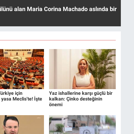
ülünü alan Maria Corina Machado aslında bir
ürkiye için
Yaz ishallerine karşı güçlü bir
 yasa Meclis'te! İşte
kalkan: Çinko desteğinin
önemi