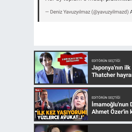
— Deniz Yavuzyılmaz (@yavuzyilmazd)
EDITÖRÜN SEÇTIĞI
Japonya'nın ilk
Thatcher hayra
EDITÖRÜN SEÇTIĞI
İmamoğlu'nun D
Ahmet Özer'in k