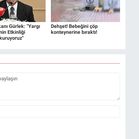
anı Gürlek: "Yargı
Dehşet! Bebeğini çöp
in Etkinliği
konteynerine bıraktı!
 kuruyoruz"