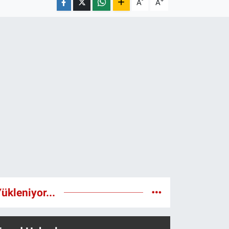
-
+
A
A
ükleniyor...