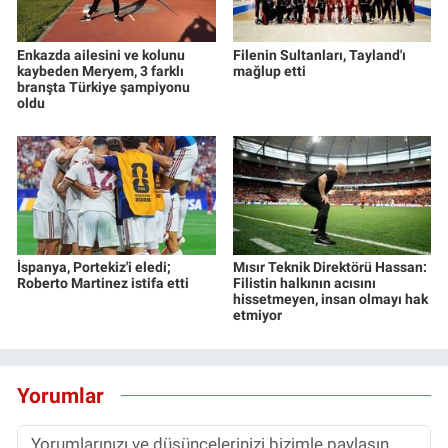
Enkazda ailesini ve kolunu
Filenin Sultanları, Tayland'ı
kaybeden Meryem, 3 farklı
mağlup etti
branşta Türkiye şampiyonu
oldu
İspanya, Portekiz'i eledi;
Mısır Teknik Direktörü Hassan:
Roberto Martinez istifa etti
Filistin halkının acısını
hissetmeyen, insan olmayı hak
etmiyor
Yorumlar