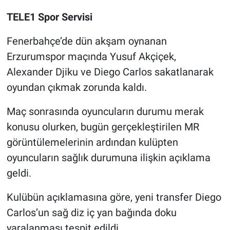
TELE1 Spor Servisi
Gündem Özel
Fenerbahçe’de dün akşam oynanan
Günün görüntüsü
Erzurumspor maçında Yusuf Akçiçek,
Alexander Djiku ve Diego Carlos sakatlanarak
Haber
oyundan çıkmak zorunda kaldı.
İlan
Maç sonrasında oyuncuların durumu merak
konusu olurken, bugün gerçekleştirilen MR
Kimdir
görüntülemelerinin ardından kulüpten
Koronavirüs
oyuncuların sağlık durumuna ilişkin açıklama
geldi.
Kültür Sanat
Kulübün açıklamasına göre, yeni transfer Diego
Ne demişti
Carlos’un sağ diz iç yan bağında doku
yaralanması tespit edildi.