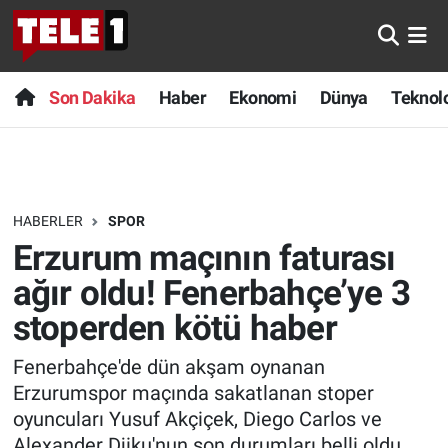
Anında Manşet
Son Dakika
Nöbetçi Eczaneler
Son Dakika
Haber
Ekonomi
Dünya
Teknolo
Başka Sohbetler
Haber
Hava Durumu
Belgesel
Ekonomi
Namaz Vakitleri
HABERLER
SPOR
Bilim turu
Dünya
Trafik Durumu
Erzurum maçının faturası
Bilim ve Teknoloji Evreni
Teknoloji
Süper Lig Puan Durumu ve Fikstür
ağır oldu! Fenerbahçe’ye 3
stoperden kötü haber
Doğa Konuşuyor
Sağlık
Tüm Manşetler
Fenerbahçe'de dün akşam oynanan
Dünya
Spor
Son Dakika Haberleri
Erzurumspor maçında sakatlanan stoper
oyuncuları Yusuf Akçiçek, Diego Carlos ve
Ege Saati
Yayın Akışı
Haber Arşivi
Alexander Djiku'nun son durumları belli oldu.