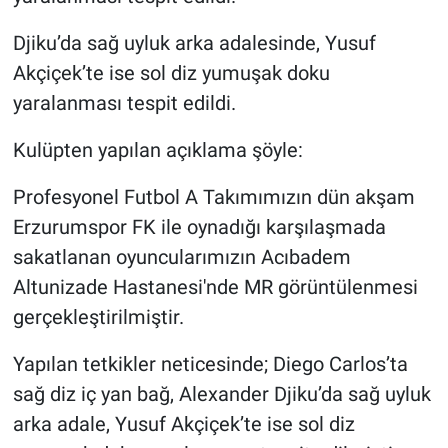
Nedir
Djiku’da sağ uyluk arka adalesinde, Yusuf
Popüler
Akçiçek’te ise sol diz yumuşak doku
yaralanması tespit edildi.
Programlar
Kulüpten yapılan açıklama şöyle:
Sağlık
Profesyonel Futbol A Takımımızın dün akşam
Spor
Erzurumspor FK ile oynadığı karşılaşmada
sakatlanan oyuncularımızın Acıbadem
Teknoloji
Altunizade Hastanesi'nde MR görüntülenmesi
Türkiye'nin Geleceği
gerçekleştirilmiştir.
Yapılan tetkikler neticesinde; Diego Carlos’ta
Türkiye'nin Gündemi
sağ diz iç yan bağ, Alexander Djiku’da sağ uyluk
Yerel Gündem
arka adale, Yusuf Akçiçek’te ise sol diz