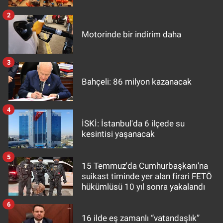
2
Motorinde bir indirim daha
3
Bahçeli: 86 milyon kazanacak
4
İSKİ: İstanbul'da 6 ilçede su
kesintisi yaşanacak
5
15 Temmuz'da Cumhurbaşkanı'na
suikast timinde yer alan firari FETÖ
hükümlüsü 10 yıl sonra yakalandı
6
16 ilde eş zamanlı “vatandaşlık”